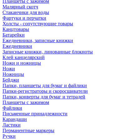
Планшеты с зажимом
Малярный скотч
Стаканчики для воды
Фартуки и перчатки
Холсты - сопутствующие товары
Канцтовары
Батарейки
Ежедневники, записные книжки
Ежедневники
Записные книжки, линованные блокноты
Клей канцелярский
Ножи и ножницы
Ножи
Ножницы
Бейджи
Папки, планшеты для бумаг и файлики
Папки-регистраторы и скоросшиватели
Папки, конверты для бумаг и тетрадей
Планшеты с зажимом
Файлики
Письменные принадлежности
Карандаши
Ластики
Перманентные маркеры
Ручки