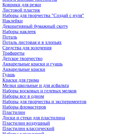
Коврики для резки
Листовой пластик
Наборы для творчества "Создай с нуля"
Наклейки
Декоративный бумажный скотч
Наборы наклеек
Поталь
Поталь листовая и в хлопьях
Средства для золочения
Трафареты
Детское творчество
Акварельные краски и гуашь
Акварельные краски
Гуашь
Краски для грима
Мелки школьные и для асфальта
Наборы восковых и гелевых мелков
Наборы все в одном
Наборы для творчества и экспериментов
Наборы фломастеров
Пластилин
Доски и стеки для пластилина
Пластилин воздушный
Пластилин классический
Наборы карандашей