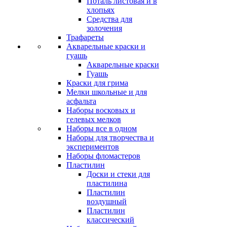
Поталь листовая и в
хлопьях
Средства для
золочения
Трафареты
Акварельные краски и
гуашь
Акварельные краски
Гуашь
Краски для грима
Мелки школьные и для
асфальта
Наборы восковых и
гелевых мелков
Наборы все в одном
Наборы для творчества и
экспериментов
Наборы фломастеров
Пластилин
Доски и стеки для
пластилина
Пластилин
воздушный
Пластилин
классический