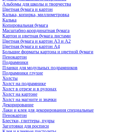
Альбомы для школы и творчества
Цветная бумага и картон
Калька, копирка, миллиметровка
Калька
Копировальная бумага
Масштабно-координатная бумага
Картон и цветная бумага листами
Цветная бумага и картон А3 и А2
Цветная бумага и картон А4
Большие форматы картона и цветной бумаги
Пенокартон
Подрамники
Планки для модульных подрамников
Подрамники глухие
Холсты
Холст на подрамнике
Холст в отрезе и в рулонах
Холст на картоне
Холст на магните и значки
Декорирование
Лаки и клея для декорирования специальные
Пенокартон
Блестки, глиттеры, пудры
Заготовки для росписи
Клея и клеевые пистолеты