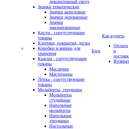
декоративный скотч
Значки тематические
Значки акриловые
Значки деревянные
Значки
эмалированные
Кисти - сопутствующие
Как купить
товары
Клеенки, покрытия, доски
Оплата
Коробки и ящики для
Блог
и
хранения
доставк
Краски - сопутствующие
Возвра
товары
Масленки
Мастихины
Лепка - сопутствующие
товары
Мольберты, этюдники
Мольберты
студийные
Напольные
мольберты
Напольные
этюдники
Настольные