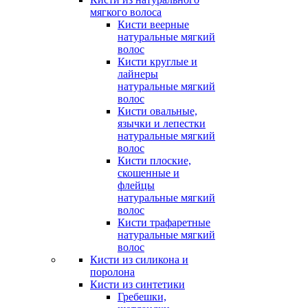
мягкого волоса
Кисти веерные
натуральные мягкий
волос
Кисти круглые и
лайнеры
натуральные мягкий
волос
Кисти овальные,
язычки и лепестки
натуральные мягкий
волос
Кисти плоские,
скошенные и
флейцы
натуральные мягкий
волос
Кисти трафаретные
натуральные мягкий
волос
Кисти из силикона и
поролона
Кисти из синтетики
Гребешки,