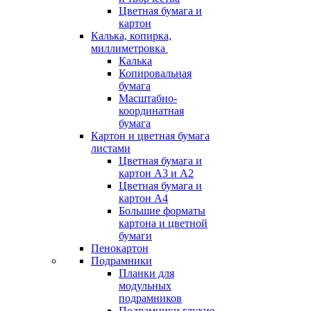
Цветная бумага и
картон
Калька, копирка,
миллиметровка
Калька
Копировальная
бумага
Масштабно-
координатная
бумага
Картон и цветная бумага
листами
Цветная бумага и
картон А3 и А2
Цветная бумага и
картон А4
Большие форматы
картона и цветной
бумаги
Пенокартон
Подрамники
Планки для
модульных
подрамников
Подрамники глухие