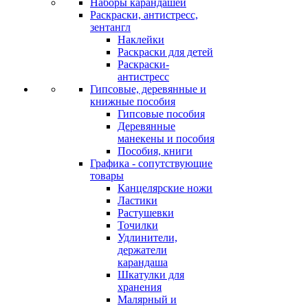
Наборы карандашей
Раскраски, антистресс,
зентангл
Наклейки
Раскраски для детей
Раскраски-
антистресс
Гипсовые, деревянные и
книжные пособия
Гипсовые пособия
Деревянные
манекены и пособия
Пособия, книги
Графика - сопутствующие
товары
Канцелярские ножи
Ластики
Растушевки
Точилки
Удлинители,
держатели
карандаша
Шкатулки для
хранения
Малярный и