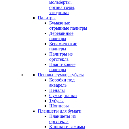
мольберты,
органайзеры,
этюдники
Палитры
Бумажные
отрывные палитры
Деревянные
палитры
Керамические
палитры
Палитры из
оргстекла
Пластиковые
палитры
Пеналы, сумки, тубусы
Коробки под
акварель
Пеналы
Сумки, папки
Тубусы
Шопперы
Планшеты для бумаги
Планшеты из
оргстекла
Кнопки и зажимы