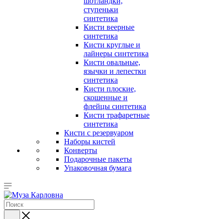
шотландки,
ступеньки
синтетика
Кисти веерные
синтетика
Кисти круглые и
лайнеры синтетика
Кисти овальные,
язычки и лепестки
синтетика
Кисти плоские,
скошенные и
флейцы синтетика
Кисти трафаретные
синтетика
Кисти с резервуаром
Наборы кистей
Конверты
Подарочные пакеты
Упаковочная бумага