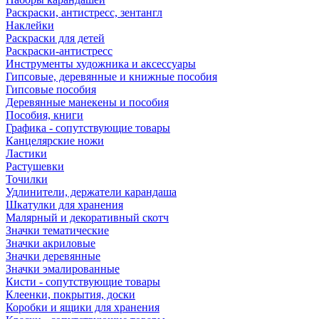
Раскраски, антистресс, зентангл
Наклейки
Раскраски для детей
Раскраски-антистресс
Инструменты художника и аксессуары
Гипсовые, деревянные и книжные пособия
Гипсовые пособия
Деревянные манекены и пособия
Пособия, книги
Графика - сопутствующие товары
Канцелярские ножи
Ластики
Растушевки
Точилки
Удлинители, держатели карандаша
Шкатулки для хранения
Малярный и декоративный скотч
Значки тематические
Значки акриловые
Значки деревянные
Значки эмалированные
Кисти - сопутствующие товары
Клеенки, покрытия, доски
Коробки и ящики для хранения