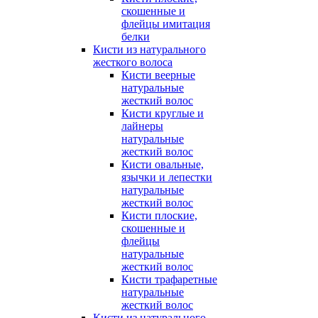
скошенные и
флейцы имитация
белки
Кисти из натурального
жесткого волоса
Кисти веерные
натуральные
жесткий волос
Кисти круглые и
лайнеры
натуральные
жесткий волос
Кисти овальные,
язычки и лепестки
натуральные
жесткий волос
Кисти плоские,
скошенные и
флейцы
натуральные
жесткий волос
Кисти трафаретные
натуральные
жесткий волос
Кисти из натурального