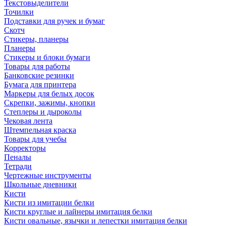
Текстовыделители
Точилки
Подставки для ручек и бумаг
Скотч
Стикеры, планеры
Планеры
Стикеры и блоки бумаги
Товары для работы
Банковские резинки
Бумага для принтера
Маркеры для белых досок
Скрепки, зажимы, кнопки
Степлеры и дыроколы
Чековая лента
Штемпельная краска
Товары для учебы
Корректоры
Пеналы
Тетради
Чертежные инструменты
Школьные дневники
Кисти
Кисти из имитации белки
Кисти круглые и лайнеры имитация белки
Кисти овальные, язычки и лепестки имитация белки