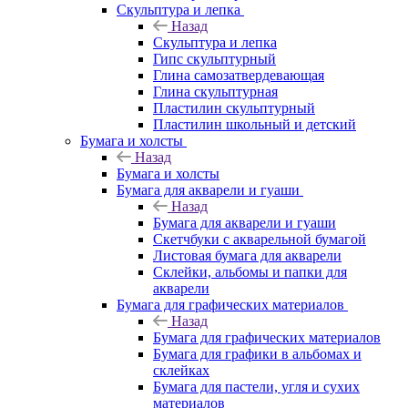
Скульптура и лепка
Назад
Скульптура и лепка
Гипс скульптурный
Глина самозатвердевающая
Глина скульптурная
Пластилин скульптурный
Пластилин школьный и детский
Бумага и холсты
Назад
Бумага и холсты
Бумага для акварели и гуаши
Назад
Бумага для акварели и гуаши
Скетчбуки с акварельной бумагой
Листовая бумага для акварели
Склейки, альбомы и папки для
акварели
Бумага для графических материалов
Назад
Бумага для графических материалов
Бумага для графики в альбомах и
склейках
Бумага для пастели, угля и сухих
материалов