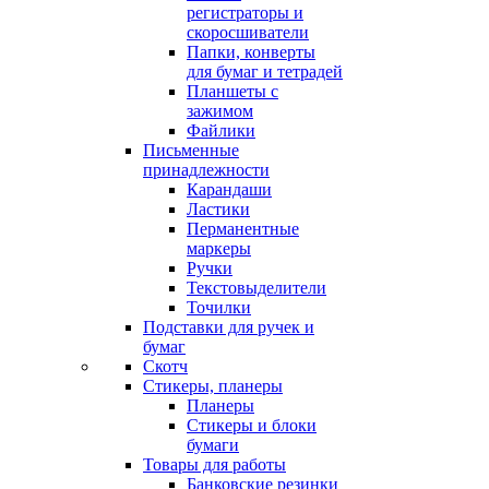
регистраторы и
скоросшиватели
Папки, конверты
для бумаг и тетрадей
Планшеты с
зажимом
Файлики
Письменные
принадлежности
Карандаши
Ластики
Перманентные
маркеры
Ручки
Текстовыделители
Точилки
Подставки для ручек и
бумаг
Скотч
Стикеры, планеры
Планеры
Стикеры и блоки
бумаги
Товары для работы
Банковские резинки