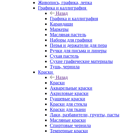
Живопись, графика, лепка
Графика и каллиграфия
Назад
Графика и каллиграфия
Карандаши
Маркеры
Масляная пастель
Наборы для графики
Перья и держатели для пера
Ручки для письма и линеры
Сухая пастель
Сухие графические материалы
Тушь, чернила
Краски
Назад
Краски
Акварельные краски
Акриловые краски
Гуашевые краски
Краски для стекла
Краски для ткани
Лаки, разбавители, грунты, пасты
Масляные краски
Спиртовые чернила
Темперные краски