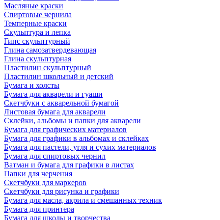
Масляные краски
Спиртовые чернила
Темперные краски
Скульптура и лепка
Гипс скульптурный
Глина самозатвердевающая
Глина скульптурная
Пластилин скульптурный
Пластилин школьный и детский
Бумага и холсты
Бумага для акварели и гуаши
Скетчбуки с акварельной бумагой
Листовая бумага для акварели
Склейки, альбомы и папки для акварели
Бумага для графических материалов
Бумага для графики в альбомах и склейках
Бумага для пастели, угля и сухих материалов
Бумага для спиртовых чернил
Ватман и бумага для графики в листах
Папки для черчения
Скетчбуки для маркеров
Скетчбуки для рисунка и графики
Бумага для масла, акрила и смешанных техник
Бумага для принтера
Бумага для школы и творчества