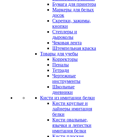
Бумага для принтера
Маркеры для белых
досок
Скрепки, зажимы,
кнопки
Степлеры и
дыроколы
Чековая лента
Штемпельная краска
Товары для учебы
Корректоры
Пеналы
Тетради
Чертежные
инструменты
Школьные
дневники
Кисти из имитации белки
Кисти круглые и
лайнеры имитация
белки
Кисти овальные,
язычки и лепестки
имитация белки
Кисти плоские,