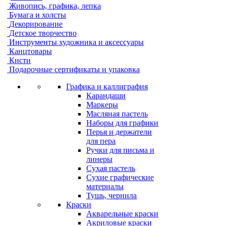
Живопись, графика, лепка
Бумага и холсты
Декорирование
Детское творчество
Инструменты художника и аксессуары
Канцтовары
Кисти
Подарочные сертификаты и упаковка
Графика и каллиграфия
Карандаши
Маркеры
Масляная пастель
Наборы для графики
Перья и держатели
для пера
Ручки для письма и
линеры
Сухая пастель
Сухие графические
материалы
Тушь, чернила
Краски
Акварельные краски
Акриловые краски