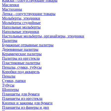
Краски - сопутствующие товары
Масленки
Мастихины
Лепка - сопутствующие товары
Мольберты, этюдники
Мольберты студийные
Напольные мольберты
Напольные этюдники
Настольные мольберты, органайзеры, этюдники
Палитры
Бумажные отрывные палитры
Деревянные палитры
Керамические палитры
Палитры из оргстекла
Пластиковые палитры
Пеналы, сумки, тубусы
Коробки под акварель
Пеналы
Сумки, папки
Тубусы
Шопперы
Планшеты для бумаги
Планшеты из оргстекла
Кнопки и зажимы для бумаги
Планшеты из фанеры и двп