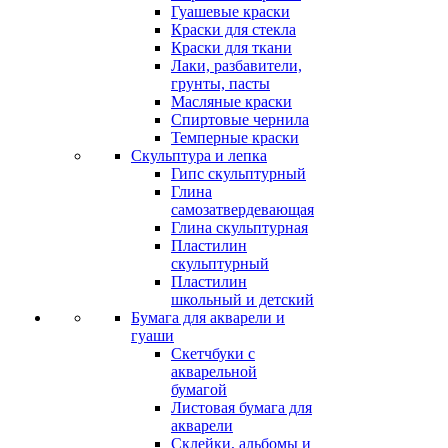
Гуашевые краски
Краски для стекла
Краски для ткани
Лаки, разбавители,
грунты, пасты
Масляные краски
Спиртовые чернила
Темперные краски
Скульптура и лепка
Гипс скульптурный
Глина
самозатвердевающая
Глина скульптурная
Пластилин
скульптурный
Пластилин
школьный и детский
Бумага для акварели и
гуаши
Скетчбуки с
акварельной
бумагой
Листовая бумага для
акварели
Склейки, альбомы и