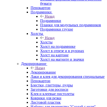
бумаги
Пенокартон
Подрамники
Назад
Подрамники
Планки для модульных подрамников
Подрамники глухие
Холсты
Назад
Холсты
Холст на подрамнике
Холст в отрезе и в рулонах
Холст на картоне
Холст на магните и значки
Декорирование
Назад
Декорирование
Лаки и клея для декорирования специальные
Пенокартон
Блестки, глиттеры, пудры
Заготовки для росписи
Клея и клеевые пистолеты
Коврики для резки
Листовой пластик
Наборы для творчества "Создай с нуля"