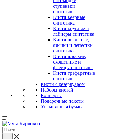
шотландки,
ступеньки
синтетика
Кисти веерные
синтетика
Кисти круглые и
лайнеры синтетика
Кисти овальные,
язычки и лепестки
синтетика
Кисти плоские,
скошенные и
флейцы синтетика
Кисти трафаретные
синтетика
Кисти с резервуаром
Наборы кистей
Конверты
Подарочные пакеты
Упаковочная бумага