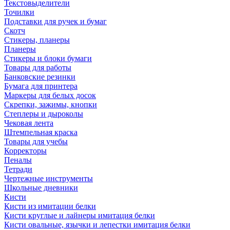
Текстовыделители
Точилки
Подставки для ручек и бумаг
Скотч
Стикеры, планеры
Планеры
Стикеры и блоки бумаги
Товары для работы
Банковские резинки
Бумага для принтера
Маркеры для белых досок
Скрепки, зажимы, кнопки
Степлеры и дыроколы
Чековая лента
Штемпельная краска
Товары для учебы
Корректоры
Пеналы
Тетради
Чертежные инструменты
Школьные дневники
Кисти
Кисти из имитации белки
Кисти круглые и лайнеры имитация белки
Кисти овальные, язычки и лепестки имитация белки