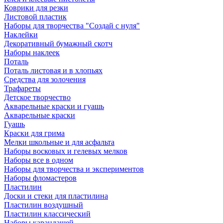
Коврики для резки
Листовой пластик
Наборы для творчества "Создай с нуля"
Наклейки
Декоративный бумажный скотч
Наборы наклеек
Поталь
Поталь листовая и в хлопьях
Средства для золочения
Трафареты
Детское творчество
Акварельные краски и гуашь
Акварельные краски
Гуашь
Краски для грима
Мелки школьные и для асфальта
Наборы восковых и гелевых мелков
Наборы все в одном
Наборы для творчества и экспериментов
Наборы фломастеров
Пластилин
Доски и стеки для пластилина
Пластилин воздушный
Пластилин классический
Наборы карандашей