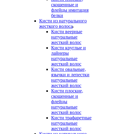
скошенные и
флейцы имитация
белки
Кисти из натурального
жесткого волоса
Кисти веерные
натуральные
жесткий волос
Кисти круглые и
лайнеры
натуральные
жесткий волос
Кисти овальные,
язычки и лепестки
натуральные
жесткий волос
Кисти плоские,
скошенные и
флейцы
натуральные
жесткий волос
Кисти трафаретные
натуральные
жесткий волос
Кисти из натурального