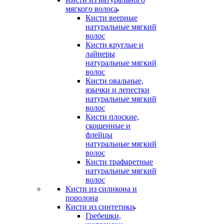
мягкого волоса
Кисти веерные
натуральные мягкий
волос
Кисти круглые и
лайнеры
натуральные мягкий
волос
Кисти овальные,
язычки и лепестки
натуральные мягкий
волос
Кисти плоские,
скошенные и
флейцы
натуральные мягкий
волос
Кисти трафаретные
натуральные мягкий
волос
Кисти из силикона и
поролона
Кисти из синтетики
Гребешки,