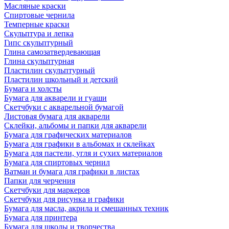
Масляные краски
Спиртовые чернила
Темперные краски
Скульптура и лепка
Гипс скульптурный
Глина самозатвердевающая
Глина скульптурная
Пластилин скульптурный
Пластилин школьный и детский
Бумага и холсты
Бумага для акварели и гуаши
Скетчбуки с акварельной бумагой
Листовая бумага для акварели
Склейки, альбомы и папки для акварели
Бумага для графических материалов
Бумага для графики в альбомах и склейках
Бумага для пастели, угля и сухих материалов
Бумага для спиртовых чернил
Ватман и бумага для графики в листах
Папки для черчения
Скетчбуки для маркеров
Скетчбуки для рисунка и графики
Бумага для масла, акрила и смешанных техник
Бумага для принтера
Бумага для школы и творчества