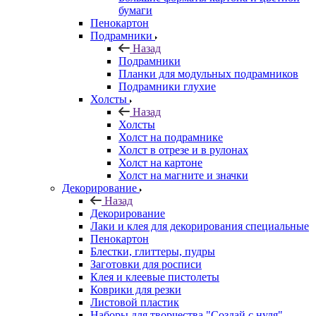
бумаги
Пенокартон
Подрамники
Назад
Подрамники
Планки для модульных подрамников
Подрамники глухие
Холсты
Назад
Холсты
Холст на подрамнике
Холст в отрезе и в рулонах
Холст на картоне
Холст на магните и значки
Декорирование
Назад
Декорирование
Лаки и клея для декорирования специальные
Пенокартон
Блестки, глиттеры, пудры
Заготовки для росписи
Клея и клеевые пистолеты
Коврики для резки
Листовой пластик
Наборы для творчества "Создай с нуля"