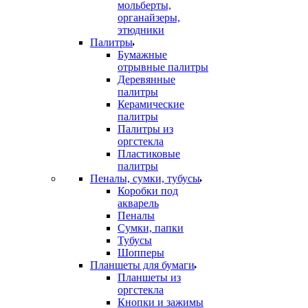
мольберты,
органайзеры,
этюдники
Палитры
Бумажные
отрывные палитры
Деревянные
палитры
Керамические
палитры
Палитры из
оргстекла
Пластиковые
палитры
Пеналы, сумки, тубусы
Коробки под
акварель
Пеналы
Сумки, папки
Тубусы
Шопперы
Планшеты для бумаги
Планшеты из
оргстекла
Кнопки и зажимы