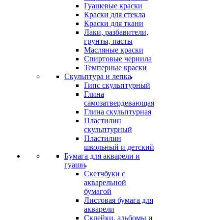
Гуашевые краски
Краски для стекла
Краски для ткани
Лаки, разбавители,
грунты, пасты
Масляные краски
Спиртовые чернила
Темперные краски
Скульптура и лепка
Гипс скульптурный
Глина
самозатвердевающая
Глина скульптурная
Пластилин
скульптурный
Пластилин
школьный и детский
Бумага для акварели и
гуаши
Скетчбуки с
акварельной
бумагой
Листовая бумага для
акварели
Склейки, альбомы и