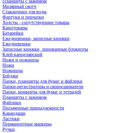
Планшеты с зажимом
Малярный скотч
Стаканчики для воды
Фартуки и перчатки
Холсты - сопутствующие товары
Канцтовары
Батарейки
Ежедневники, записные книжки
Ежедневники
Записные книжки, линованные блокноты
Клей канцелярский
Ножи и ножницы
Ножи
Ножницы
Бейджи
Папки, планшеты для бумаг и файлики
Папки-регистраторы и скоросшиватели
Папки, конверты для бумаг и тетрадей
Планшеты с зажимом
Файлики
Письменные принадлежности
Карандаши
Ластики
Перманентные маркеры
Ручки