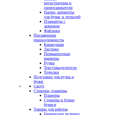
регистраторы и
скоросшиватели
Папки, конверты
для бумаг и тетрадей
Планшеты с
зажимом
Файлики
Письменные
принадлежности
Карандаши
Ластики
Перманентные
маркеры
Ручки
Текстовыделители
Точилки
Подставки для ручек и
бумаг
Скотч
Стикеры, планеры
Планеры
Стикеры и блоки
бумаги
Товары для работы
Банковские резинки