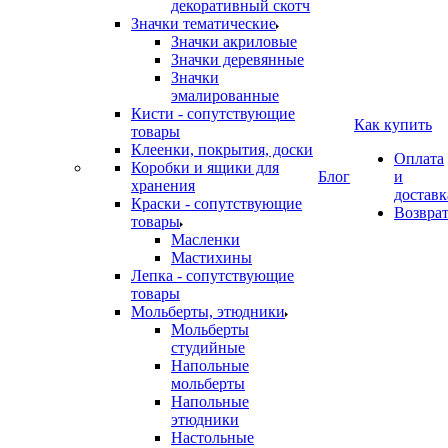
декоративный скотч
Значки тематические
Значки акриловые
Значки деревянные
Значки
эмалированные
Кисти - сопутствующие
Как купить
товары
Клеенки, покрытия, доски
Оплата
Коробки и ящики для
Блог
и
хранения
доставк
Краски - сопутствующие
Возвра
товары
Масленки
Мастихины
Лепка - сопутствующие
товары
Мольберты, этюдники
Мольберты
студийные
Напольные
мольберты
Напольные
этюдники
Настольные