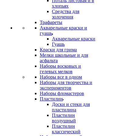
Поталь листовая и в
хлопьях
Средства для
золочения
Трафареты
Акварельные краски и
гуашь
Акварельные краски
Гуашь
Краски для грима
Мелки школьные и для
асфальта
Наборы восковых и
гелевых мелков
Наборы все в одном
Наборы для творчества и
экспериментов
Наборы фломастеров
Пластилин
Доски и стеки для
пластилина
Пластилин
воздушный
Пластилин
классический