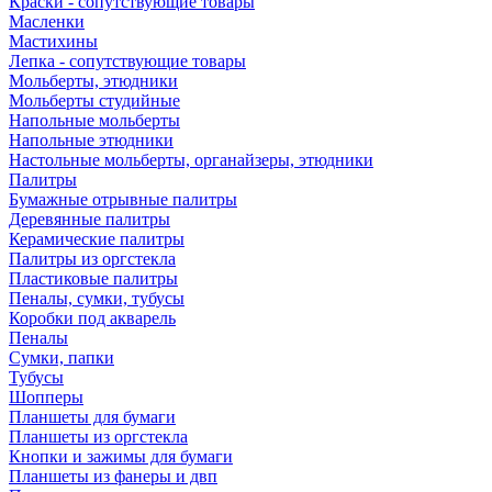
Краски - сопутствующие товары
Масленки
Мастихины
Лепка - сопутствующие товары
Мольберты, этюдники
Мольберты студийные
Напольные мольберты
Напольные этюдники
Настольные мольберты, органайзеры, этюдники
Палитры
Бумажные отрывные палитры
Деревянные палитры
Керамические палитры
Палитры из оргстекла
Пластиковые палитры
Пеналы, сумки, тубусы
Коробки под акварель
Пеналы
Сумки, папки
Тубусы
Шопперы
Планшеты для бумаги
Планшеты из оргстекла
Кнопки и зажимы для бумаги
Планшеты из фанеры и двп