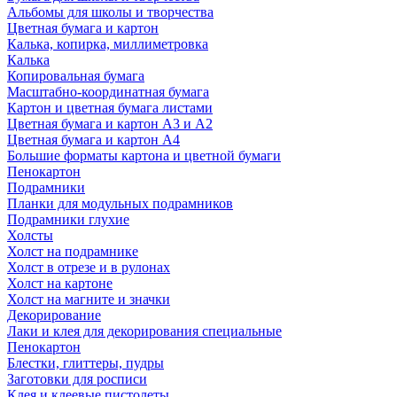
Альбомы для школы и творчества
Цветная бумага и картон
Калька, копирка, миллиметровка
Калька
Копировальная бумага
Масштабно-координатная бумага
Картон и цветная бумага листами
Цветная бумага и картон А3 и А2
Цветная бумага и картон А4
Большие форматы картона и цветной бумаги
Пенокартон
Подрамники
Планки для модульных подрамников
Подрамники глухие
Холсты
Холст на подрамнике
Холст в отрезе и в рулонах
Холст на картоне
Холст на магните и значки
Декорирование
Лаки и клея для декорирования специальные
Пенокартон
Блестки, глиттеры, пудры
Заготовки для росписи
Клея и клеевые пистолеты