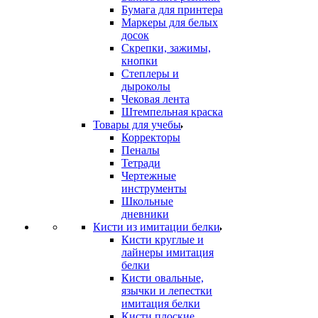
Бумага для принтера
Маркеры для белых
досок
Скрепки, зажимы,
кнопки
Степлеры и
дыроколы
Чековая лента
Штемпельная краска
Товары для учебы
Корректоры
Пеналы
Тетради
Чертежные
инструменты
Школьные
дневники
Кисти из имитации белки
Кисти круглые и
лайнеры имитация
белки
Кисти овальные,
язычки и лепестки
имитация белки
Кисти плоские,