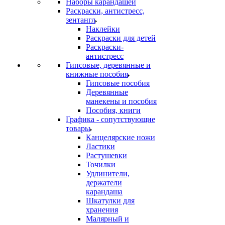
Наборы карандашей
Раскраски, антистресс,
зентангл
Наклейки
Раскраски для детей
Раскраски-
антистресс
Гипсовые, деревянные и
книжные пособия
Гипсовые пособия
Деревянные
манекены и пособия
Пособия, книги
Графика - сопутствующие
товары
Канцелярские ножи
Ластики
Растушевки
Точилки
Удлинители,
держатели
карандаша
Шкатулки для
хранения
Малярный и