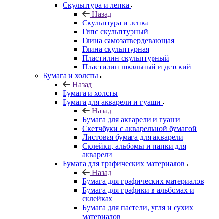
Скульптура и лепка
Назад
Скульптура и лепка
Гипс скульптурный
Глина самозатвердевающая
Глина скульптурная
Пластилин скульптурный
Пластилин школьный и детский
Бумага и холсты
Назад
Бумага и холсты
Бумага для акварели и гуаши
Назад
Бумага для акварели и гуаши
Скетчбуки с акварельной бумагой
Листовая бумага для акварели
Склейки, альбомы и папки для
акварели
Бумага для графических материалов
Назад
Бумага для графических материалов
Бумага для графики в альбомах и
склейках
Бумага для пастели, угля и сухих
материалов