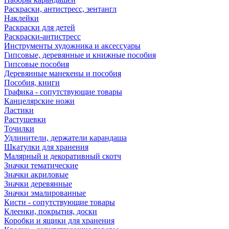
Раскраски, антистресс, зентангл
Наклейки
Раскраски для детей
Раскраски-антистресс
Инструменты художника и аксессуары
Гипсовые, деревянные и книжные пособия
Гипсовые пособия
Деревянные манекены и пособия
Пособия, книги
Графика - сопутствующие товары
Канцелярские ножи
Ластики
Растушевки
Точилки
Удлинители, держатели карандаша
Шкатулки для хранения
Малярный и декоративный скотч
Значки тематические
Значки акриловые
Значки деревянные
Значки эмалированные
Кисти - сопутствующие товары
Клеенки, покрытия, доски
Коробки и ящики для хранения