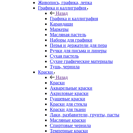
Живопись, графика, лепка
Графика и каллиграфия
Назад
Графика и каллиграфия
Карандаши
Маркеры
Масляная пастель
Наборы для графики
Перья и держатели для пера
Ручки для письма и линеры
Сухая пастель
Сухие графические материалы
Тушь, чернила
Краски
Назад
Краски
Акварельные краски
Акриловые краски
Гуашевые краски
Краски для стекла
Краски для ткани
Лаки, разбавители, грунты, пасты
Масляные краски
Спиртовые чернила
Темперные краски