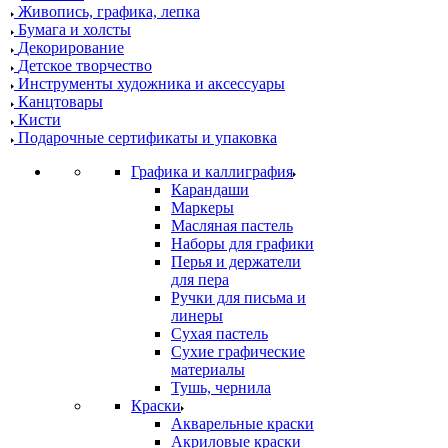
Живопись, графика, лепка
Бумага и холсты
Декорирование
Детское творчество
Инструменты художника и аксессуары
Канцтовары
Кисти
Подарочные сертификаты и упаковка
Графика и каллиграфия
Карандаши
Маркеры
Масляная пастель
Наборы для графики
Перья и держатели
для пера
Ручки для письма и
линеры
Сухая пастель
Сухие графические
материалы
Тушь, чернила
Краски
Акварельные краски
Акриловые краски