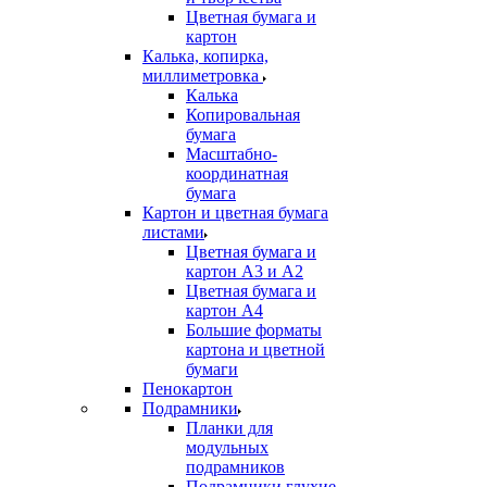
Цветная бумага и
картон
Калька, копирка,
миллиметровка
Калька
Копировальная
бумага
Масштабно-
координатная
бумага
Картон и цветная бумага
листами
Цветная бумага и
картон А3 и А2
Цветная бумага и
картон А4
Большие форматы
картона и цветной
бумаги
Пенокартон
Подрамники
Планки для
модульных
подрамников
Подрамники глухие