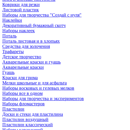
Коврики для резки
Листовой пластик
Наборы для творчества "Создай с нуля"
Наклейки
Декоративный бумажный скотч
Наборы наклеек
Поталь
Поталь листовая и в хлопьях
Средства для золочения
Трафареты
Детское творчество
Акварельные краски и гуашь
Акварельные краски
Гуашь
Краски для грима
Мелки школьные и для асфальта
Наборы восковых и гелевых мелков
Наборы все в одном
Наборы для творчества и экспериментов
Наборы фломастеров
Пластилин
Доски и стеки для пластилина
Пластилин воздушный
Пластилин классический
Наборы карандашей