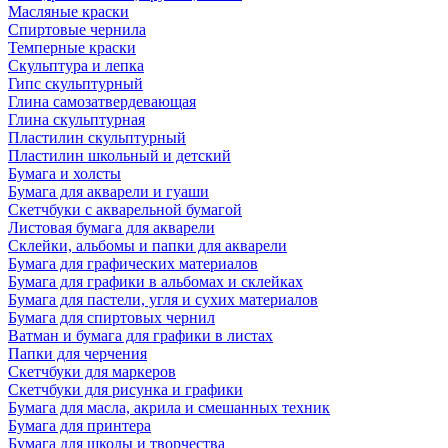
Масляные краски
Спиртовые чернила
Темперные краски
Скульптура и лепка
Гипс скульптурный
Глина самозатвердевающая
Глина скульптурная
Пластилин скульптурный
Пластилин школьный и детский
Бумага и холсты
Бумага для акварели и гуаши
Скетчбуки с акварельной бумагой
Листовая бумага для акварели
Склейки, альбомы и папки для акварели
Бумага для графических материалов
Бумага для графики в альбомах и склейках
Бумага для пастели, угля и сухих материалов
Бумага для спиртовых чернил
Ватман и бумага для графики в листах
Папки для черчения
Скетчбуки для маркеров
Скетчбуки для рисунка и графики
Бумага для масла, акрила и смешанных техник
Бумага для принтера
Бумага для школы и творчества