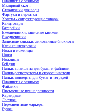
Планшеты с зажимом
Малярный скотч
Стаканчики для воды
Фартуки и перчатки
Холсты - сопутствующие товары
Канцтовары
Батарейки
Ежедневники, записные книжки
Ежедневники
Записные книжки, линованные блокноты
Клей канцелярский
Ножи и ножницы
Ножи
Ножницы
Бейджи
Папки, планшеты для бумаг и файлики
Папки-регистраторы и скоросшиватели
Папки, конверты для бумаг и тетрадей
Планшеты с зажимом
Файлики
Письменные принадлежности
Карандаши
Ластики
Перманентные маркеры
Ручки