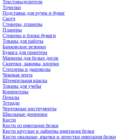
Текстовыделители
Точилки
Подставки для ручек и бумаг
Скотч
Стикеры, планеры
Планеры
Стикеры и блоки бумаги
Товары для работы
Банковские резинки
Бумага для принтера
Маркеры для белых досок
Скрепки, зажимы, кнопки
Степлеры и дыроколы
Чековая лента
Штемпельная краска
Товары для учебы
Корректоры
Пеналы
Тетради
Чертежные инструменты
Школьные дневники
Кисти
Кисти из имитации белки
Кисти круглые и лайнеры имитация белки
Кисти овальные, язычки и лепестки имитация белки