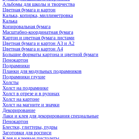
Альбомы для школы и творчества
Цветная бумага и картон
Калька, копирка, миллиметровка
Калька
Копировальная бумага
Масштабно-координатная бумага
Картон и цветная бумага листами
Цветная бумага и картон А3 и А2
Цветная бумага и картон А4
Большие форматы картона и цветной бумаги
Пенокартон
Подрамники
Планки для модульных подрамников
Подрамники глухие
Холсты
Холст на подрамнике
Холст в отрезе и в рулонах
Холст на картоне
Холст на магните и значки
Декорирование
Лаки и клея для декорирования специальные
Пенокартон
Блестки, глиттеры, пудры
Заготовки для росписи
Клея и клеевые пистолеты