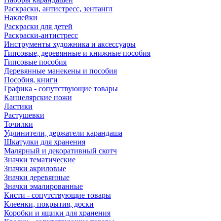
Раскраски, антистресс, зентангл
Наклейки
Раскраски для детей
Раскраски-антистресс
Инструменты художника и аксессуары
Гипсовые, деревянные и книжные пособия
Гипсовые пособия
Деревянные манекены и пособия
Пособия, книги
Графика - сопутствующие товары
Канцелярские ножи
Ластики
Растушевки
Точилки
Удлинители, держатели карандаша
Шкатулки для хранения
Малярный и декоративный скотч
Значки тематические
Значки акриловые
Значки деревянные
Значки эмалированные
Кисти - сопутствующие товары
Клеенки, покрытия, доски
Коробки и ящики для хранения