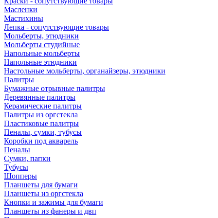
Краски - сопутствующие товары
Масленки
Мастихины
Лепка - сопутствующие товары
Мольберты, этюдники
Мольберты студийные
Напольные мольберты
Напольные этюдники
Настольные мольберты, органайзеры, этюдники
Палитры
Бумажные отрывные палитры
Деревянные палитры
Керамические палитры
Палитры из оргстекла
Пластиковые палитры
Пеналы, сумки, тубусы
Коробки под акварель
Пеналы
Сумки, папки
Тубусы
Шопперы
Планшеты для бумаги
Планшеты из оргстекла
Кнопки и зажимы для бумаги
Планшеты из фанеры и двп