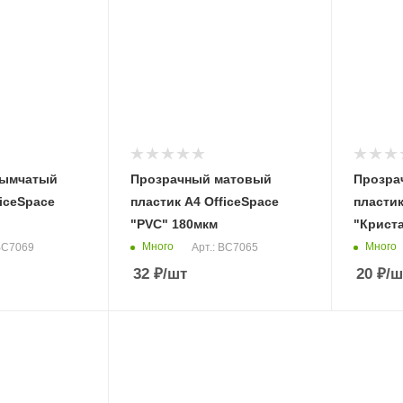
дымчатый
Прозрачный матовый
Прозра
ficeSpace
пластик А4 OfficeSpace
пластик
"PVC" 180мкм
"Крист
Много
Много
 BC7069
Арт.: BC7065
32
₽
/шт
20
₽
/ш