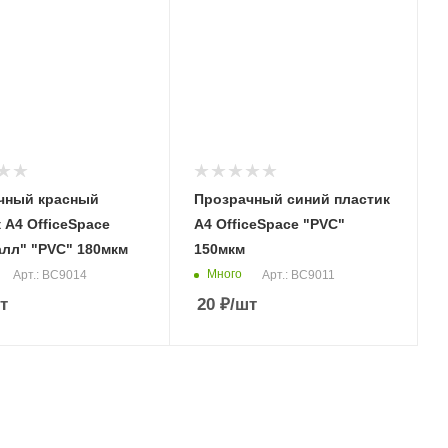
чный красный
Прозрачный синий пластик
 А4 OfficeSpace
А4 OfficeSpace "PVC"
алл" "PVC" 180мкм
150мкм
Много
Арт.: BC9014
Арт.: BC9011
т
20
₽
/шт