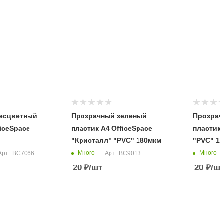
есцветный
Прозрачный зеленый
Прозра
ficeSpace
пластик А4 OfficeSpace
пластик
"Кристалл" "PVC" 180мкм
"PVC" 
Много
Много
Арт.: BC7066
Арт.: BC9013
20
₽
/шт
20
₽
/ш