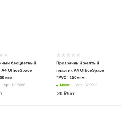
чный бесцветный
Прозрачный желтый
 А4 OfficeSpace
пластик А4 OfficeSpace
300мкм
"PVC" 150мкм
Много
Арт.: BC7068
Арт.: BC9008
т
20
₽
/шт