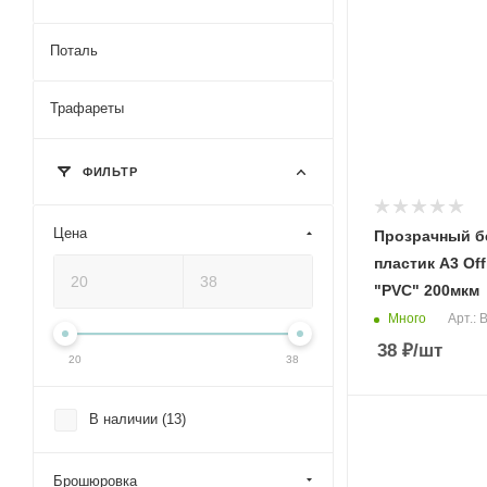
Поталь
Трафареты
ФИЛЬТР
Цена
Прозрачный б
пластик А3 Of
"PVC" 200мкм
Много
Арт.:
38
₽
/шт
20
38
В наличии (
13
)
Брошюровка