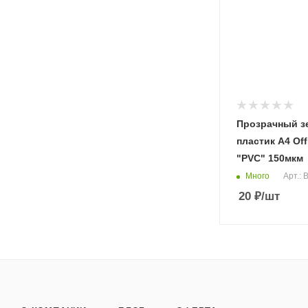
Прозрачный з
пластик А4 Of
"PVC" 150мкм
Много
Арт.:
20
₽
/шт