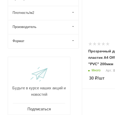
Плотность/м2
Производитель
Формат
Прозрачный 
пластик А4 Of
"PVC" 200мкм
Много
Арт.:
30
₽
/шт
Будьте в курсе наших акций и
новостей
Подписаться