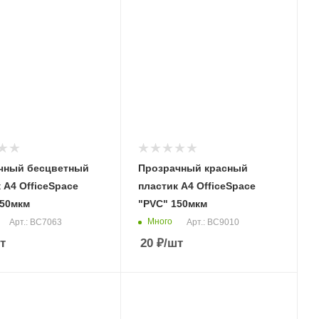
чный бесцветный
Прозрачный красный
 А4 OfficeSpace
пластик А4 OfficeSpace
150мкм
"PVC" 150мкм
Много
Арт.: BC7063
Арт.: BC9010
т
20
₽
/шт