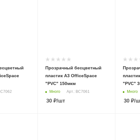
есцветный
Прозрачный бесцветный
Прозра
ficeSpace
пластик А3 OfficeSpace
пластик
"PVC" 150мкм
"PVC" 
Много
Много
 BC7062
Арт.: BC7061
30
₽
/шт
30
₽
/ш