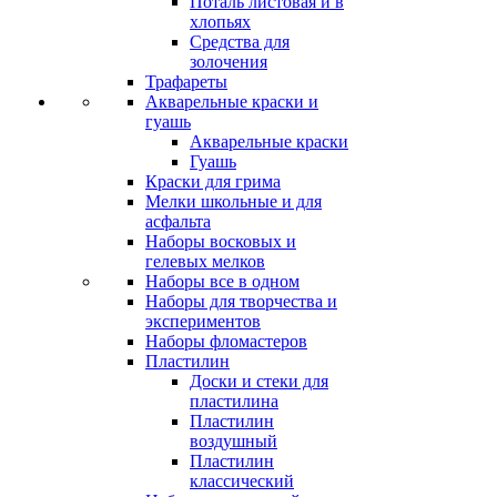
Поталь листовая и в
хлопьях
Средства для
золочения
Трафареты
Акварельные краски и
гуашь
Акварельные краски
Гуашь
Краски для грима
Мелки школьные и для
асфальта
Наборы восковых и
гелевых мелков
Наборы все в одном
Наборы для творчества и
экспериментов
Наборы фломастеров
Пластилин
Доски и стеки для
пластилина
Пластилин
воздушный
Пластилин
классический