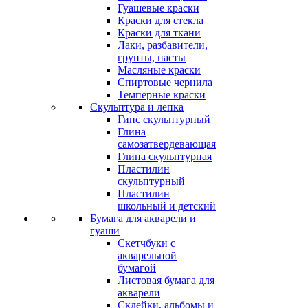
Гуашевые краски
Краски для стекла
Краски для ткани
Лаки, разбавители,
грунты, пасты
Масляные краски
Спиртовые чернила
Темперные краски
Скульптура и лепка
Гипс скульптурный
Глина
самозатвердевающая
Глина скульптурная
Пластилин
скульптурный
Пластилин
школьный и детский
Бумага для акварели и
гуаши
Скетчбуки с
акварельной
бумагой
Листовая бумага для
акварели
Склейки, альбомы и