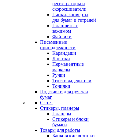
регистраторы и
скоросшиватели
Папки, конверты
для бумаг и тетрадей
Планшеты с
зажимом
Файлики
Письменные
принадлежности
Карандаши
Ластики
Перманентные
маркеры
Ручки
Текстовыделители
Точилки
Подставки для ручек и
бумаг
Скотч
Стикеры, планеры
Планеры
Стикеры и блоки
бумаги
Товары для работы
Банковские резинки