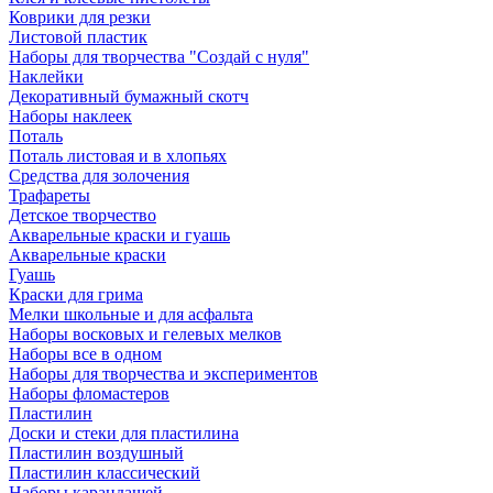
Коврики для резки
Листовой пластик
Наборы для творчества "Создай с нуля"
Наклейки
Декоративный бумажный скотч
Наборы наклеек
Поталь
Поталь листовая и в хлопьях
Средства для золочения
Трафареты
Детское творчество
Акварельные краски и гуашь
Акварельные краски
Гуашь
Краски для грима
Мелки школьные и для асфальта
Наборы восковых и гелевых мелков
Наборы все в одном
Наборы для творчества и экспериментов
Наборы фломастеров
Пластилин
Доски и стеки для пластилина
Пластилин воздушный
Пластилин классический
Наборы карандашей