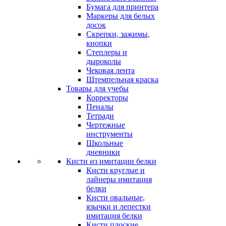
Бумага для принтера
Маркеры для белых
досок
Скрепки, зажимы,
кнопки
Степлеры и
дыроколы
Чековая лента
Штемпельная краска
Товары для учебы
Корректоры
Пеналы
Тетради
Чертежные
инструменты
Школьные
дневники
Кисти из имитации белки
Кисти круглые и
лайнеры имитация
белки
Кисти овальные,
язычки и лепестки
имитация белки
Кисти плоские,