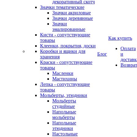
декоративный скотч
Значки тематические
Значки акриловые
Значки деревянные
Значки
эмалированные
Кисти - сопутствующие
Как купить
товары
Клеенки, покрытия, доски
Оплата
Коробки и ящики для
Блог
и
хранения
доставк
Краски - сопутствующие
Возвра
товары
Масленки
Мастихины
Лепка - сопутствующие
товары
Мольберты, этюдники
Мольберты
студийные
Напольные
мольберты
Напольные
этюдники
Настольные