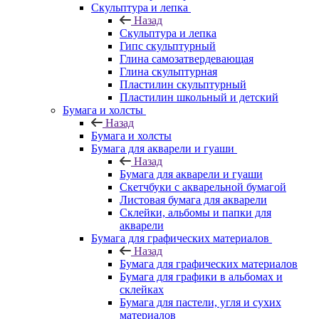
Скульптура и лепка
Назад
Скульптура и лепка
Гипс скульптурный
Глина самозатвердевающая
Глина скульптурная
Пластилин скульптурный
Пластилин школьный и детский
Бумага и холсты
Назад
Бумага и холсты
Бумага для акварели и гуаши
Назад
Бумага для акварели и гуаши
Скетчбуки с акварельной бумагой
Листовая бумага для акварели
Склейки, альбомы и папки для
акварели
Бумага для графических материалов
Назад
Бумага для графических материалов
Бумага для графики в альбомах и
склейках
Бумага для пастели, угля и сухих
материалов