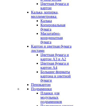
Цветная бумага и
картон
Калька, копирка,
миллиметровка
Калька
Копировальная
бумага
Масштабно-
координатная
бумага
Картон и цветная бумага
листами
Цветная бумага и
картон А3 и А2
Цветная бумага и
картон А4
Большие форматы
картона и цветной
бумаги
Пенокартон
Подрамники
Планки для
модульных
подрамников
Подрамники глухие