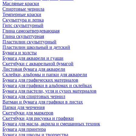
Масляные краски
Спиртовые чернила
Темперные краски
Скульптура и лепка
Гипс скульптурный
Глина самозатвердевающая
Глина скульптурная
Пластилин скульптурный
Пластилин школьный и детский
Бумага и холсты
Бумага для акварели и гуаши
Скетчбуки с акварельной бумагой
Листовая бумага для акварели
Склейки, альбомы и папки для акварели
Бумага для графических материалов
Бумага для графики в альбомах и склейках
Бумага для пастели, угля и сухих материалов
Бумага для спиртовых чернил
Ватман и бумага для графики в листах
Папки для черчения
Скетчбуки для маркеров
Скетчбуки для рисунка и графики
Бумага для масла, акрила и смешанных техник
Бумага для принтера
Бумага для школы и творчества