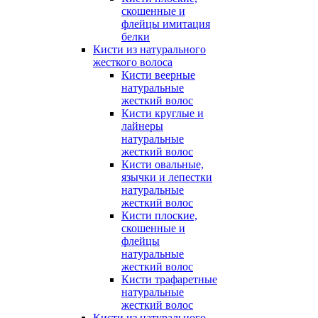
скошенные и
флейцы имитация
белки
Кисти из натурального
жесткого волоса
Кисти веерные
натуральные
жесткий волос
Кисти круглые и
лайнеры
натуральные
жесткий волос
Кисти овальные,
язычки и лепестки
натуральные
жесткий волос
Кисти плоские,
скошенные и
флейцы
натуральные
жесткий волос
Кисти трафаретные
натуральные
жесткий волос
Кисти из натурального