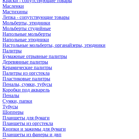
Краски - сопутствующие товары
Масленки
Мастихины
Лепка - сопутствующие товары
Мольберты, этюдники
Мольберты студийные
Напольные мольберты
Напольные этюдники
Настольные мольберты, органайзеры, этюдники
Палитры
Бумажные отрывные палитры
Деревянные палитры
Керамические палитры
Палитры из оргстекла
Пластиковые палитры
Пеналы, сумки, тубусы
Коробки под акварель
Пеналы
Сумки, папки
Тубусы
Шопперы
Планшеты для бумаги
Планшеты из оргстекла
Кнопки и зажимы для бумаги
Планшеты из фанеры и двп