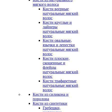
мягкого волоса
Кисти веерные
натуральные мягкий
волос
Кисти круглые и
лайнеры
натуральные мягкий
волос
Кисти овальные,
язычки и лепестки
натуральные мягкий
волос
Кисти плоские,
скошенные и
флейцы
натуральные мягкий
волос
Кисти трафаретные
натуральные мягкий
волос
Кисти из силикона и
поролона
Кисти из синтетики
Гребешки,