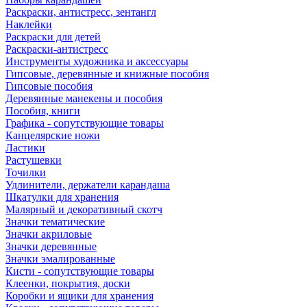
Раскраски, антистресс, зентангл
Наклейки
Раскраски для детей
Раскраски-антистресс
Инструменты художника и аксессуары
Гипсовые, деревянные и книжные пособия
Гипсовые пособия
Деревянные манекены и пособия
Пособия, книги
Графика - сопутствующие товары
Канцелярские ножи
Ластики
Растушевки
Точилки
Удлинители, держатели карандаша
Шкатулки для хранения
Малярный и декоративный скотч
Значки тематические
Значки акриловые
Значки деревянные
Значки эмалированные
Кисти - сопутствующие товары
Клеенки, покрытия, доски
Коробки и ящики для хранения