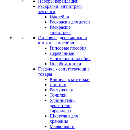
Наборы карандашей
Раскраски, антистресс,
зентангл
Наклейки
Раскраски для детей
Раскраски-
антистресс
Гипсовые, деревянные и
книжные пособия
Гипсовые пособия
Деревянные
манекены и пособия
Пособия, книги
Графика - сопутствующие
товары
Канцелярские ножи
Ластики
Растушевки
Точилки
Удлинители,
держатели
карандаша
Шкатулки для
хранения
Малярный и