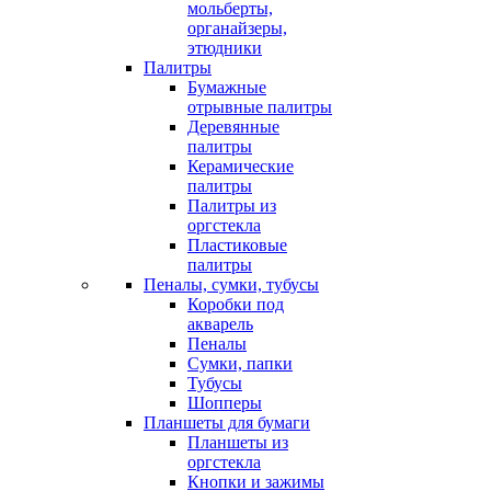
мольберты,
органайзеры,
этюдники
Палитры
Бумажные
отрывные палитры
Деревянные
палитры
Керамические
палитры
Палитры из
оргстекла
Пластиковые
палитры
Пеналы, сумки, тубусы
Коробки под
акварель
Пеналы
Сумки, папки
Тубусы
Шопперы
Планшеты для бумаги
Планшеты из
оргстекла
Кнопки и зажимы