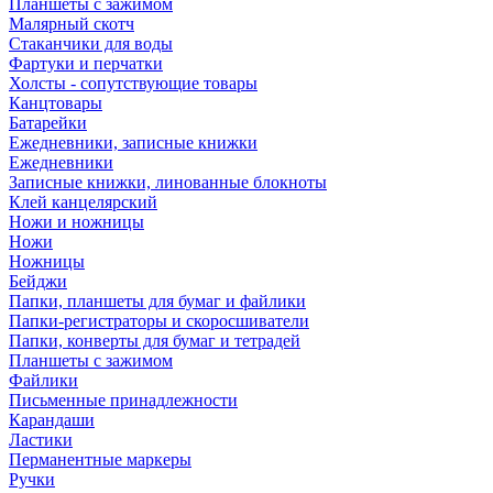
Планшеты с зажимом
Малярный скотч
Стаканчики для воды
Фартуки и перчатки
Холсты - сопутствующие товары
Канцтовары
Батарейки
Ежедневники, записные книжки
Ежедневники
Записные книжки, линованные блокноты
Клей канцелярский
Ножи и ножницы
Ножи
Ножницы
Бейджи
Папки, планшеты для бумаг и файлики
Папки-регистраторы и скоросшиватели
Папки, конверты для бумаг и тетрадей
Планшеты с зажимом
Файлики
Письменные принадлежности
Карандаши
Ластики
Перманентные маркеры
Ручки