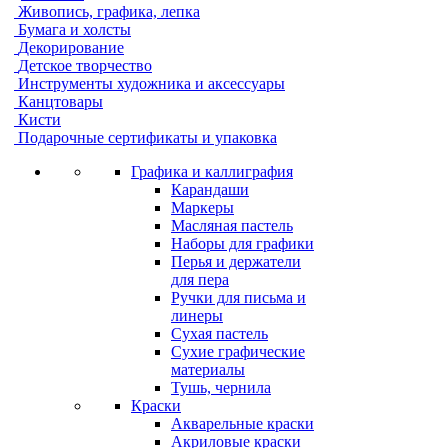
Живопись, графика, лепка
Бумага и холсты
Декорирование
Детское творчество
Инструменты художника и аксессуары
Канцтовары
Кисти
Подарочные сертификаты и упаковка
Графика и каллиграфия
Карандаши
Маркеры
Масляная пастель
Наборы для графики
Перья и держатели
для пера
Ручки для письма и
линеры
Сухая пастель
Сухие графические
материалы
Тушь, чернила
Краски
Акварельные краски
Акриловые краски