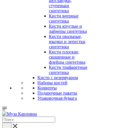
шотландки,
ступеньки
синтетика
Кисти веерные
синтетика
Кисти круглые и
лайнеры синтетика
Кисти овальные,
язычки и лепестки
синтетика
Кисти плоские,
скошенные и
флейцы синтетика
Кисти трафаретные
синтетика
Кисти с резервуаром
Наборы кистей
Конверты
Подарочные пакеты
Упаковочная бумага