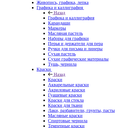
Живопись, графика, лепка
Графика и каллиграфия
Назад
Графика и каллиграфия
Карандаши
Маркеры
Масляная пастель
Наборы для графики
Перья и держатели для пера
Ручки для письма и линеры
Сухая пастель
Сухие графические материалы
Тушь, чернила
Краски
Назад
Краски
Акварельные краски
Акриловые краски
Гуашевые краски
Краски для стекла
Краски для ткани
Лаки, разбавители, грунты, пасты
Масляные краски
Спиртовые чернила
Темперные краски