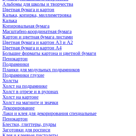
Альбомы для школы и творчества
Цветная бумага и картон
Калька, копирка, миллиметровка
Калька
Копировальная бумага
Масштабно-координатная бумага
Картон и цветная бумага листами
Цветная бумага и картон А3 и А2
Цветная бумага и картон А4
Большие форматы картона и цветной бумаги
Пенокартон
Подрамники
Планки для модульных подрамников
Подрамники глухие
Холсты
Холст на подрамнике
Холст в отрезе и в рулонах
Холст на картоне
Холст на магните и значки
Декорирование
Лаки и клея для декорирования специальные
Пенокартон
Блестки, глиттеры, пудры
Заготовки для росписи
Клея и клеевые пистолеты