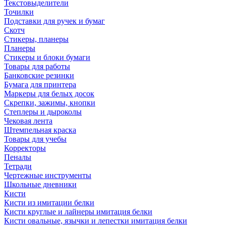
Текстовыделители
Точилки
Подставки для ручек и бумаг
Скотч
Стикеры, планеры
Планеры
Стикеры и блоки бумаги
Товары для работы
Банковские резинки
Бумага для принтера
Маркеры для белых досок
Скрепки, зажимы, кнопки
Степлеры и дыроколы
Чековая лента
Штемпельная краска
Товары для учебы
Корректоры
Пеналы
Тетради
Чертежные инструменты
Школьные дневники
Кисти
Кисти из имитации белки
Кисти круглые и лайнеры имитация белки
Кисти овальные, язычки и лепестки имитация белки