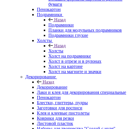
бумаги
Пенокартон
Подрамники
Назад
Подрамники
Планки для модульных подрамников
Подрамники глухие
Холсты
Назад
Холсты
Холст на подрамнике
Холст в отрезе и в рулонах
Холст на картоне
Холст на магните и значки
Декорирование
Назад
Декорирование
Лаки и клея для декорирования специальные
Пенокартон
Блестки, глиттеры, пудры
Заготовки для росписи
Клея и клеевые пистолеты
Коврики для резки
Листовой пластик
Наборы для творчества "Создай с нуля"