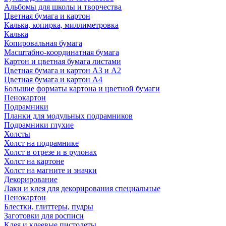
Альбомы для школы и творчества
Цветная бумага и картон
Калька, копирка, миллиметровка
Калька
Копировальная бумага
Масштабно-координатная бумага
Картон и цветная бумага листами
Цветная бумага и картон А3 и А2
Цветная бумага и картон А4
Большие форматы картона и цветной бумаги
Пенокартон
Подрамники
Планки для модульных подрамников
Подрамники глухие
Холсты
Холст на подрамнике
Холст в отрезе и в рулонах
Холст на картоне
Холст на магните и значки
Декорирование
Лаки и клея для декорирования специальные
Пенокартон
Блестки, глиттеры, пудры
Заготовки для росписи
Клея и клеевые пистолеты