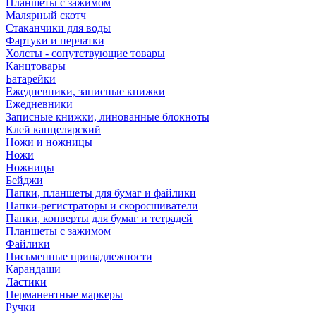
Планшеты с зажимом
Малярный скотч
Стаканчики для воды
Фартуки и перчатки
Холсты - сопутствующие товары
Канцтовары
Батарейки
Ежедневники, записные книжки
Ежедневники
Записные книжки, линованные блокноты
Клей канцелярский
Ножи и ножницы
Ножи
Ножницы
Бейджи
Папки, планшеты для бумаг и файлики
Папки-регистраторы и скоросшиватели
Папки, конверты для бумаг и тетрадей
Планшеты с зажимом
Файлики
Письменные принадлежности
Карандаши
Ластики
Перманентные маркеры
Ручки