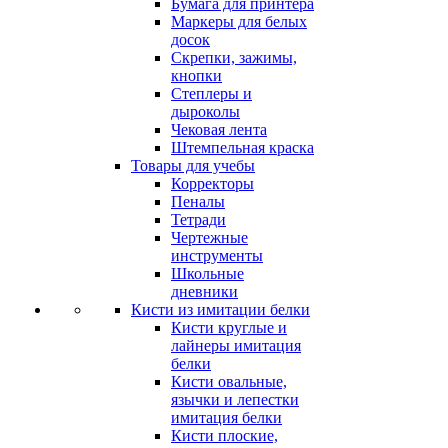
Бумага для принтера
Маркеры для белых
досок
Скрепки, зажимы,
кнопки
Степлеры и
дыроколы
Чековая лента
Штемпельная краска
Товары для учебы
Корректоры
Пеналы
Тетради
Чертежные
инструменты
Школьные
дневники
Кисти из имитации белки
Кисти круглые и
лайнеры имитация
белки
Кисти овальные,
язычки и лепестки
имитация белки
Кисти плоские,