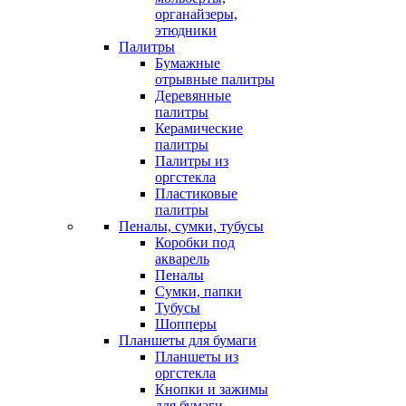
органайзеры,
этюдники
Палитры
Бумажные
отрывные палитры
Деревянные
палитры
Керамические
палитры
Палитры из
оргстекла
Пластиковые
палитры
Пеналы, сумки, тубусы
Коробки под
акварель
Пеналы
Сумки, папки
Тубусы
Шопперы
Планшеты для бумаги
Планшеты из
оргстекла
Кнопки и зажимы
для бумаги