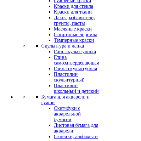
Гуашевые краски
Краски для стекла
Краски для ткани
Лаки, разбавители,
грунты, пасты
Масляные краски
Спиртовые чернила
Темперные краски
Скульптура и лепка
Гипс скульптурный
Глина
самозатвердевающая
Глина скульптурная
Пластилин
скульптурный
Пластилин
школьный и детский
Бумага для акварели и
гуаши
Скетчбуки с
акварельной
бумагой
Листовая бумага для
акварели
Склейки, альбомы и