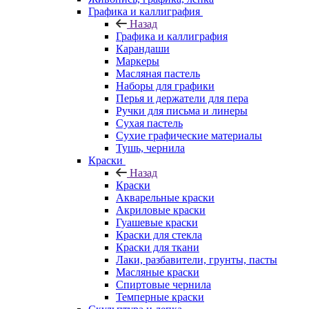
Графика и каллиграфия
Назад
Графика и каллиграфия
Карандаши
Маркеры
Масляная пастель
Наборы для графики
Перья и держатели для пера
Ручки для письма и линеры
Сухая пастель
Сухие графические материалы
Тушь, чернила
Краски
Назад
Краски
Акварельные краски
Акриловые краски
Гуашевые краски
Краски для стекла
Краски для ткани
Лаки, разбавители, грунты, пасты
Масляные краски
Спиртовые чернила
Темперные краски