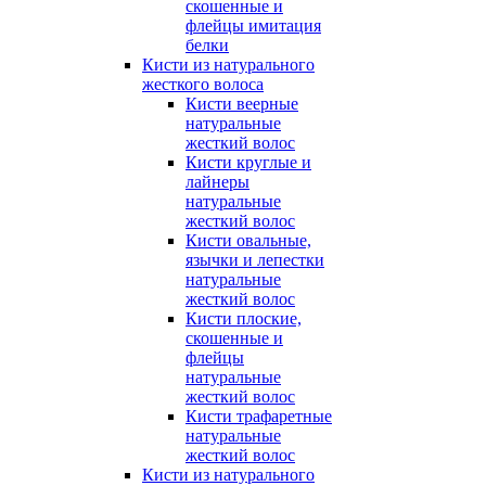
скошенные и
флейцы имитация
белки
Кисти из натурального
жесткого волоса
Кисти веерные
натуральные
жесткий волос
Кисти круглые и
лайнеры
натуральные
жесткий волос
Кисти овальные,
язычки и лепестки
натуральные
жесткий волос
Кисти плоские,
скошенные и
флейцы
натуральные
жесткий волос
Кисти трафаретные
натуральные
жесткий волос
Кисти из натурального