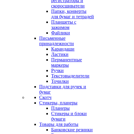
регистраторы и
скоросшиватели
Папки, конверты
для бумаг и тетрадей
Планшеты с
зажимом
Файлики
Письменные
принадлежности
Карандаши
Ластики
Перманентные
маркеры
Ручки
Текстовыделители
Точилки
Подставки для ручек и
бумаг
Скотч
Стикеры, планеры
Планеры
Стикеры и блоки
бумаги
Товары для работы
Банковские резинки