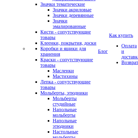
Значки тематические
Значки акриловые
Значки деревянные
Значки
эмалированные
Кисти - сопутствующие
Как купить
товары
Клеенки, покрытия, доски
Оплата
Коробки и ящики для
Блог
и
хранения
доставк
Краски - сопутствующие
Возвра
товары
Масленки
Мастихины
Лепка - сопутствующие
товары
Мольберты, этюдники
Мольберты
студийные
Напольные
мольберты
Напольные
этюдники
Настольные
мольберты,