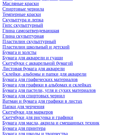
Масляные краски
Спиртовые чернила
Темперные краски
Скульптура и лепка
Гипс скульптурный
Глина самозатвердевающая
Глина скульптурная
Пластилин скульптурный
Пластилин школьный и детский
Бумага и холсты
Бумага для акварели и гуаши
Скетчбуки с акварельной бумагой
Листовая бумага для акварели
Склейки, альбомы и папки для акварели
Бумага для графических материалов
Бумага для графики в альбомах и склейках
Бумага для пастели, угля и сухих материалов
Бумага для спиртовых чернил
Ватман и бумага для графики в листах
Папки для черчения
Скетчбуки для маркеров
Скетчбуки для рисунка и графики
Бумага для масла, акрила и смешанных техник
Бумага для принтера
Бумага для школы и творчества