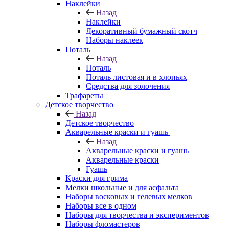
Наклейки
Назад
Наклейки
Декоративный бумажный скотч
Наборы наклеек
Поталь
Назад
Поталь
Поталь листовая и в хлопьях
Средства для золочения
Трафареты
Детское творчество
Назад
Детское творчество
Акварельные краски и гуашь
Назад
Акварельные краски и гуашь
Акварельные краски
Гуашь
Краски для грима
Мелки школьные и для асфальта
Наборы восковых и гелевых мелков
Наборы все в одном
Наборы для творчества и экспериментов
Наборы фломастеров