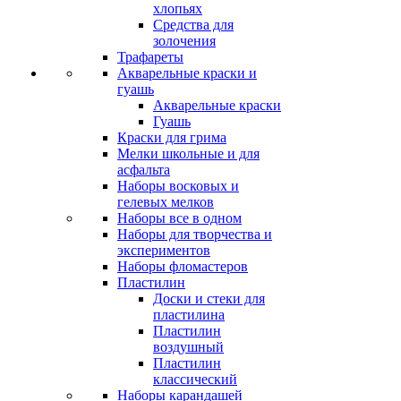
хлопьях
Средства для
золочения
Трафареты
Акварельные краски и
гуашь
Акварельные краски
Гуашь
Краски для грима
Мелки школьные и для
асфальта
Наборы восковых и
гелевых мелков
Наборы все в одном
Наборы для творчества и
экспериментов
Наборы фломастеров
Пластилин
Доски и стеки для
пластилина
Пластилин
воздушный
Пластилин
классический
Наборы карандашей