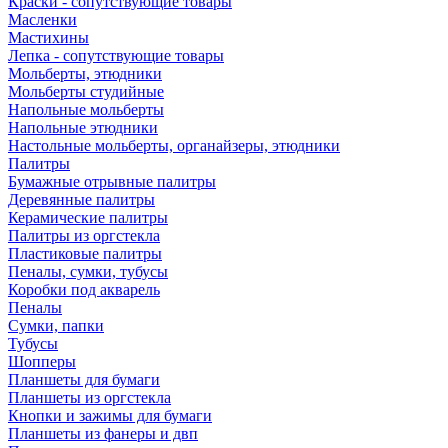
Краски - сопутствующие товары
Масленки
Мастихины
Лепка - сопутствующие товары
Мольберты, этюдники
Мольберты студийные
Напольные мольберты
Напольные этюдники
Настольные мольберты, органайзеры, этюдники
Палитры
Бумажные отрывные палитры
Деревянные палитры
Керамические палитры
Палитры из оргстекла
Пластиковые палитры
Пеналы, сумки, тубусы
Коробки под акварель
Пеналы
Сумки, папки
Тубусы
Шопперы
Планшеты для бумаги
Планшеты из оргстекла
Кнопки и зажимы для бумаги
Планшеты из фанеры и двп