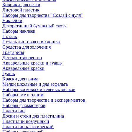
Коврики для резки
Листовой пластик
Наборы для творчества "Создай с нуля"
Наклейки
Декоративный бумажный скотч
Наборы наклеек
Поталь
Поталь листовая и в хлопьях
Средства для золочения
Трафареты
Детское творчество
Акварельные краски и гуашь
Акварельные краски
Гуашь
Краски для грима
Мелки школьные и для асфальта
Наборы восковых и гелевых мелков
Наборы все в одном
Наборы для творчества и экспериментов
Наборы фломастеров
Пластилин
Доски и стеки для пластилина
Пластилин воздушный
Пластилин классический
Наборы карандашей