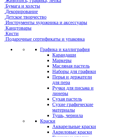
Живопись, графика, лепка
Бумага и холсты
Декорирование
Детское творчество
Инструменты художника и аксессуары
Канцтовары
Кисти
Подарочные сертификаты и упаковка
Графика и каллиграфия
Карандаши
Маркеры
Масляная пастель
Наборы для графики
Перья и держатели
для пера
Ручки для письма и
линеры
Сухая пастель
Сухие графические
материалы
Тушь, чернила
Краски
Акварельные краски
Акриловые краски