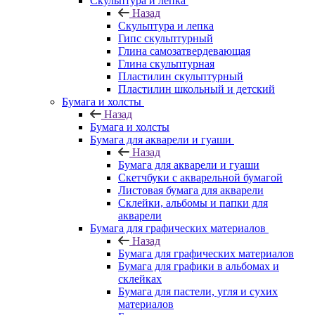
Скульптура и лепка
Назад
Скульптура и лепка
Гипс скульптурный
Глина самозатвердевающая
Глина скульптурная
Пластилин скульптурный
Пластилин школьный и детский
Бумага и холсты
Назад
Бумага и холсты
Бумага для акварели и гуаши
Назад
Бумага для акварели и гуаши
Скетчбуки с акварельной бумагой
Листовая бумага для акварели
Склейки, альбомы и папки для
акварели
Бумага для графических материалов
Назад
Бумага для графических материалов
Бумага для графики в альбомах и
склейках
Бумага для пастели, угля и сухих
материалов