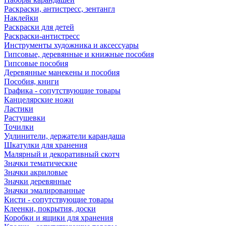
Раскраски, антистресс, зентангл
Наклейки
Раскраски для детей
Раскраски-антистресс
Инструменты художника и аксессуары
Гипсовые, деревянные и книжные пособия
Гипсовые пособия
Деревянные манекены и пособия
Пособия, книги
Графика - сопутствующие товары
Канцелярские ножи
Ластики
Растушевки
Точилки
Удлинители, держатели карандаша
Шкатулки для хранения
Малярный и декоративный скотч
Значки тематические
Значки акриловые
Значки деревянные
Значки эмалированные
Кисти - сопутствующие товары
Клеенки, покрытия, доски
Коробки и ящики для хранения