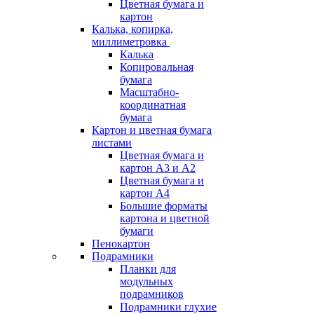
Цветная бумага и
картон
Калька, копирка,
миллиметровка
Калька
Копировальная
бумага
Масштабно-
координатная
бумага
Картон и цветная бумага
листами
Цветная бумага и
картон А3 и А2
Цветная бумага и
картон А4
Большие форматы
картона и цветной
бумаги
Пенокартон
Подрамники
Планки для
модульных
подрамников
Подрамники глухие