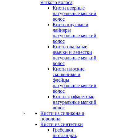
мягкого волоса
Кисти веерные
натуральные мягкий
волос
Кисти круглые и
лайнеры
натуральные мягкий
волос
Кисти овальные,
язычки и лепестки
натуральные мягкий
волос
Кисти плоские,
скошенные и
флейцы
натуральные мягкий
волос
Кисти трафаретные
натуральные мягкий
волос
Кисти из силикона и
поролона
Кисти из синтетики
Гребешки,
шотландки,