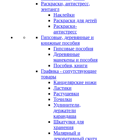
Раскраски, антистресс,
зентангл
Наклейки
Раскраски для детей
Раскраски-
антистресс
Гипсовые, деревянные и
книжные пособия
Гипсовые пособия
Деревянные
манекены и пособия
Пособия, книги
Графика - сопутствующие
товары
Канцелярские ножи
Ластики
Растушевки
Точилки
Удлинители,
держатели
карандаша
Шкатулки для
хранения
Малярный и
декоративный скотч