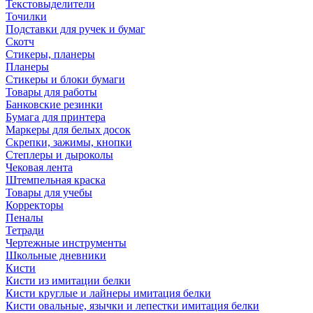
Текстовыделители
Точилки
Подставки для ручек и бумаг
Скотч
Стикеры, планеры
Планеры
Стикеры и блоки бумаги
Товары для работы
Банковские резинки
Бумага для принтера
Маркеры для белых досок
Скрепки, зажимы, кнопки
Степлеры и дыроколы
Чековая лента
Штемпельная краска
Товары для учебы
Корректоры
Пеналы
Тетради
Чертежные инструменты
Школьные дневники
Кисти
Кисти из имитации белки
Кисти круглые и лайнеры имитация белки
Кисти овальные, язычки и лепестки имитация белки