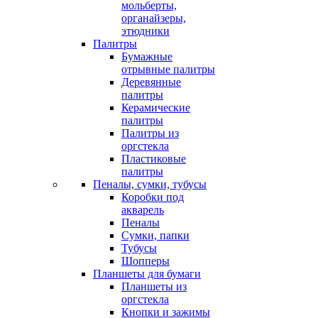
мольберты,
органайзеры,
этюдники
Палитры
Бумажные
отрывные палитры
Деревянные
палитры
Керамические
палитры
Палитры из
оргстекла
Пластиковые
палитры
Пеналы, сумки, тубусы
Коробки под
акварель
Пеналы
Сумки, папки
Тубусы
Шопперы
Планшеты для бумаги
Планшеты из
оргстекла
Кнопки и зажимы