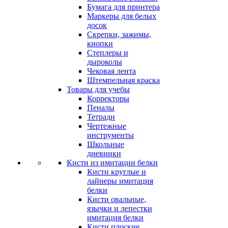
Бумага для принтера
Маркеры для белых
досок
Скрепки, зажимы,
кнопки
Степлеры и
дыроколы
Чековая лента
Штемпельная краска
Товары для учебы
Корректоры
Пеналы
Тетради
Чертежные
инструменты
Школьные
дневники
Кисти из имитации белки
Кисти круглые и
лайнеры имитация
белки
Кисти овальные,
язычки и лепестки
имитация белки
Кисти плоские,