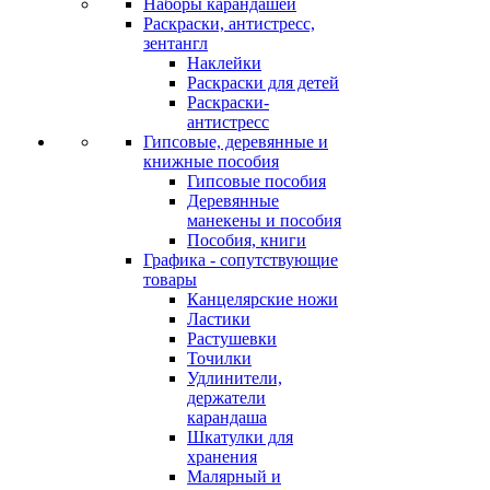
Наборы карандашей
Раскраски, антистресс,
зентангл
Наклейки
Раскраски для детей
Раскраски-
антистресс
Гипсовые, деревянные и
книжные пособия
Гипсовые пособия
Деревянные
манекены и пособия
Пособия, книги
Графика - сопутствующие
товары
Канцелярские ножи
Ластики
Растушевки
Точилки
Удлинители,
держатели
карандаша
Шкатулки для
хранения
Малярный и