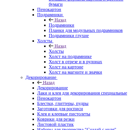
бумаги
Пенокартон
Подрамники
Назад
Подрамники
Планки для модульных подрамников
Подрамники глухие
Холсты
Назад
Холсты
Холст на подрамнике
Холст в отрезе и в рулонах
Холст на картоне
Холст на магните и значки
Декорирование
Назад
Декорирование
Лаки и клея для декорирования специальные
Пенокартон
Блестки, глиттеры, пудры
Заготовки для росписи
Клея и клеевые пистолеты
Коврики для резки
Листовой пластик
Наборы для творчества "Создай с нуля"