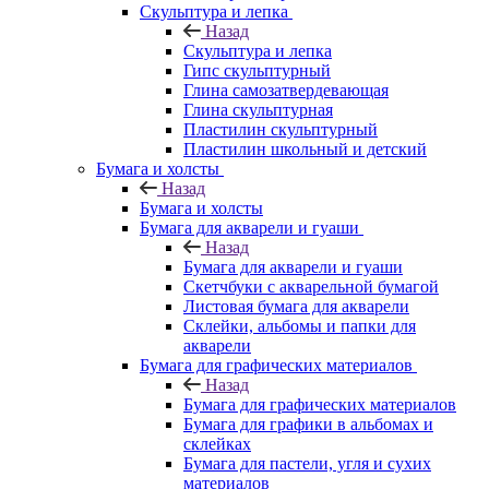
Скульптура и лепка
Назад
Скульптура и лепка
Гипс скульптурный
Глина самозатвердевающая
Глина скульптурная
Пластилин скульптурный
Пластилин школьный и детский
Бумага и холсты
Назад
Бумага и холсты
Бумага для акварели и гуаши
Назад
Бумага для акварели и гуаши
Скетчбуки с акварельной бумагой
Листовая бумага для акварели
Склейки, альбомы и папки для
акварели
Бумага для графических материалов
Назад
Бумага для графических материалов
Бумага для графики в альбомах и
склейках
Бумага для пастели, угля и сухих
материалов