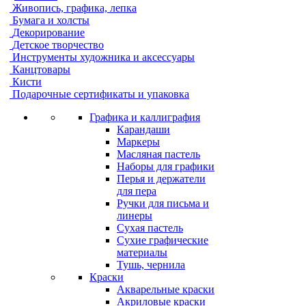
Живопись, графика, лепка
Бумага и холсты
Декорирование
Детское творчество
Инструменты художника и аксессуары
Канцтовары
Кисти
Подарочные сертификаты и упаковка
Графика и каллиграфия
Карандаши
Маркеры
Масляная пастель
Наборы для графики
Перья и держатели
для пера
Ручки для письма и
линеры
Сухая пастель
Сухие графические
материалы
Тушь, чернила
Краски
Акварельные краски
Акриловые краски