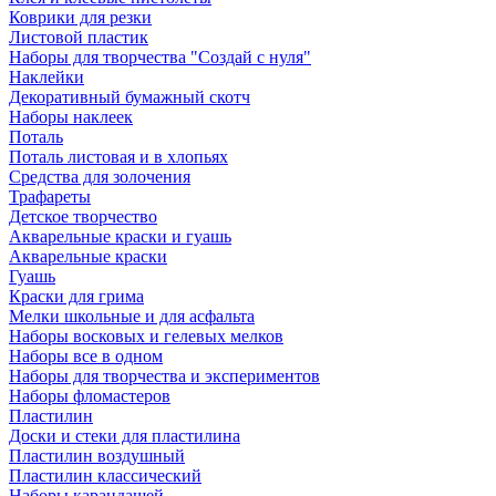
Коврики для резки
Листовой пластик
Наборы для творчества "Создай с нуля"
Наклейки
Декоративный бумажный скотч
Наборы наклеек
Поталь
Поталь листовая и в хлопьях
Средства для золочения
Трафареты
Детское творчество
Акварельные краски и гуашь
Акварельные краски
Гуашь
Краски для грима
Мелки школьные и для асфальта
Наборы восковых и гелевых мелков
Наборы все в одном
Наборы для творчества и экспериментов
Наборы фломастеров
Пластилин
Доски и стеки для пластилина
Пластилин воздушный
Пластилин классический
Наборы карандашей