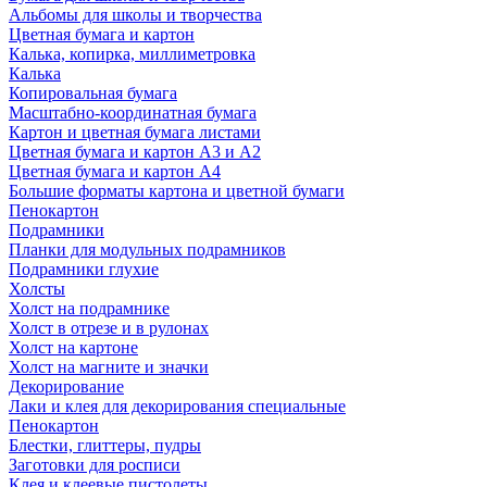
Альбомы для школы и творчества
Цветная бумага и картон
Калька, копирка, миллиметровка
Калька
Копировальная бумага
Масштабно-координатная бумага
Картон и цветная бумага листами
Цветная бумага и картон А3 и А2
Цветная бумага и картон А4
Большие форматы картона и цветной бумаги
Пенокартон
Подрамники
Планки для модульных подрамников
Подрамники глухие
Холсты
Холст на подрамнике
Холст в отрезе и в рулонах
Холст на картоне
Холст на магните и значки
Декорирование
Лаки и клея для декорирования специальные
Пенокартон
Блестки, глиттеры, пудры
Заготовки для росписи
Клея и клеевые пистолеты