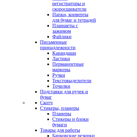
регистраторы и
скоросшиватели
Папки, конверты
для бумаг и тетрадей
Планшеты с
зажимом
Файлики
Письменные
принадлежности
Карандаши
Ластики
Перманентные
маркеры
Ручки
Текстовыделители
Точилки
Подставки для ручек и
бумаг
Скотч
Стикеры, планеры
Планеры
Стикеры и блоки
бумаги
Товары для работы
Банковские резинки