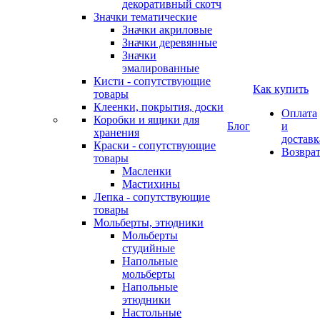
декоративный скотч
Значки тематические
Значки акриловые
Значки деревянные
Значки
эмалированные
Кисти - сопутствующие
Как купить
товары
Клеенки, покрытия, доски
Оплата
Коробки и ящики для
Блог
и
хранения
доставк
Краски - сопутствующие
Возвра
товары
Масленки
Мастихины
Лепка - сопутствующие
товары
Мольберты, этюдники
Мольберты
студийные
Напольные
мольберты
Напольные
этюдники
Настольные