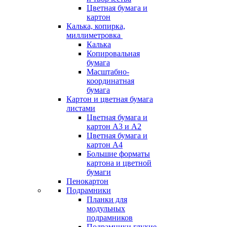
Цветная бумага и
картон
Калька, копирка,
миллиметровка
Калька
Копировальная
бумага
Масштабно-
координатная
бумага
Картон и цветная бумага
листами
Цветная бумага и
картон А3 и А2
Цветная бумага и
картон А4
Большие форматы
картона и цветной
бумаги
Пенокартон
Подрамники
Планки для
модульных
подрамников
Подрамники глухие