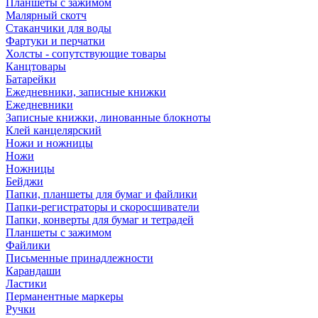
Планшеты с зажимом
Малярный скотч
Стаканчики для воды
Фартуки и перчатки
Холсты - сопутствующие товары
Канцтовары
Батарейки
Ежедневники, записные книжки
Ежедневники
Записные книжки, линованные блокноты
Клей канцелярский
Ножи и ножницы
Ножи
Ножницы
Бейджи
Папки, планшеты для бумаг и файлики
Папки-регистраторы и скоросшиватели
Папки, конверты для бумаг и тетрадей
Планшеты с зажимом
Файлики
Письменные принадлежности
Карандаши
Ластики
Перманентные маркеры
Ручки