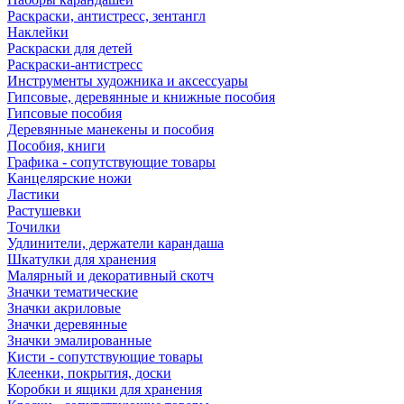
Раскраски, антистресс, зентангл
Наклейки
Раскраски для детей
Раскраски-антистресс
Инструменты художника и аксессуары
Гипсовые, деревянные и книжные пособия
Гипсовые пособия
Деревянные манекены и пособия
Пособия, книги
Графика - сопутствующие товары
Канцелярские ножи
Ластики
Растушевки
Точилки
Удлинители, держатели карандаша
Шкатулки для хранения
Малярный и декоративный скотч
Значки тематические
Значки акриловые
Значки деревянные
Значки эмалированные
Кисти - сопутствующие товары
Клеенки, покрытия, доски
Коробки и ящики для хранения