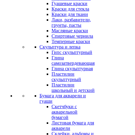
Гуашевые краски
Краски для стекла
Краски для ткани
Лаки, разбавители,
грунты, пасты
Масляные краски
Спиртовые чернила
Темперные краски
Скульптура и лепка
Гипс скульптурный
Глина
самозатвердевающая
Глина скульптурная
Пластилин
скульптурный
Пластилин
школьный и детский
Бумага для акварели и
гуаши
Скетчбуки с
акварельной
бумагой
Листовая бумага для
акварели
Склейки, альбомы и