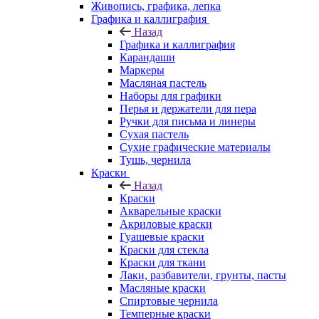
Живопись, графика, лепка
Графика и каллиграфия
Назад
Графика и каллиграфия
Карандаши
Маркеры
Масляная пастель
Наборы для графики
Перья и держатели для пера
Ручки для письма и линеры
Сухая пастель
Сухие графические материалы
Тушь, чернила
Краски
Назад
Краски
Акварельные краски
Акриловые краски
Гуашевые краски
Краски для стекла
Краски для ткани
Лаки, разбавители, грунты, пасты
Масляные краски
Спиртовые чернила
Темперные краски