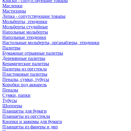
Краски - сопутствующие товары
Масленки
Мастихины
Лепка - сопутствующие товары
Мольберты, этюдники
Мольберты студийные
Напольные мольберты
Напольные этюдники
Настольные мольберты, органайзеры, этюдники
Палитры
Бумажные отрывные палитры
Деревянные палитры
Керамические палитры
Палитры из оргстекла
Пластиковые палитры
Пеналы, сумки, тубусы
Коробки под акварель
Пеналы
Сумки, папки
Тубусы
Шопперы
Планшеты для бумаги
Планшеты из оргстекла
Кнопки и зажимы для бумаги
Планшеты из фанеры и двп