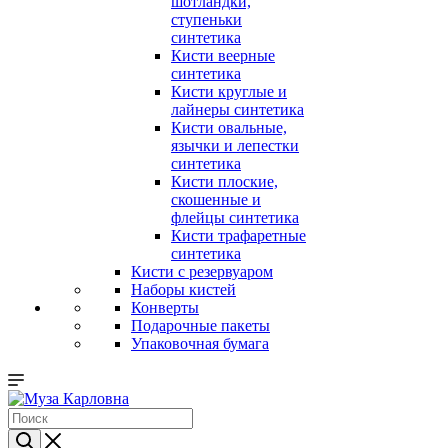
шотландки,
ступеньки
синтетика
Кисти веерные
синтетика
Кисти круглые и
лайнеры синтетика
Кисти овальные,
язычки и лепестки
синтетика
Кисти плоские,
скошенные и
флейцы синтетика
Кисти трафаретные
синтетика
Кисти с резервуаром
Наборы кистей
Конверты
Подарочные пакеты
Упаковочная бумага