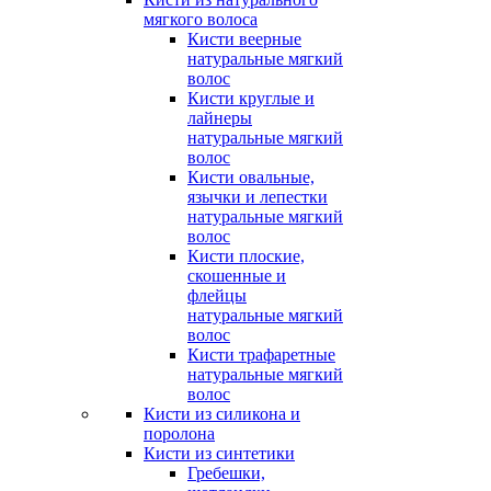
мягкого волоса
Кисти веерные
натуральные мягкий
волос
Кисти круглые и
лайнеры
натуральные мягкий
волос
Кисти овальные,
язычки и лепестки
натуральные мягкий
волос
Кисти плоские,
скошенные и
флейцы
натуральные мягкий
волос
Кисти трафаретные
натуральные мягкий
волос
Кисти из силикона и
поролона
Кисти из синтетики
Гребешки,