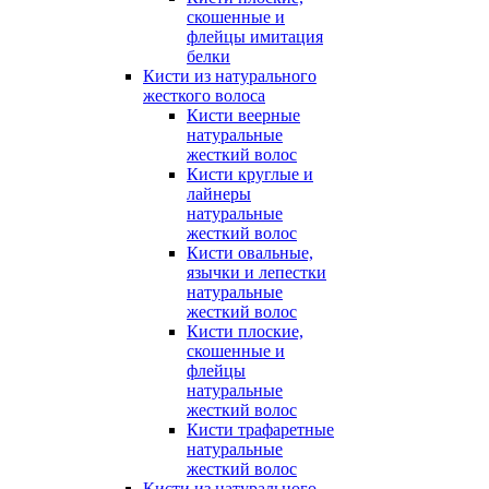
скошенные и
флейцы имитация
белки
Кисти из натурального
жесткого волоса
Кисти веерные
натуральные
жесткий волос
Кисти круглые и
лайнеры
натуральные
жесткий волос
Кисти овальные,
язычки и лепестки
натуральные
жесткий волос
Кисти плоские,
скошенные и
флейцы
натуральные
жесткий волос
Кисти трафаретные
натуральные
жесткий волос
Кисти из натурального