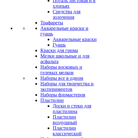
Поталь листовая и в
хлопьях
Средства для
золочения
Трафареты
Акварельные краски и
гуашь
Акварельные краски
Гуашь
Краски для грима
Мелки школьные и для
асфальта
Наборы восковых и
гелевых мелков
Наборы все в одном
Наборы для творчества и
экспериментов
Наборы фломастеров
Пластилин
Доски и стеки для
пластилина
Пластилин
воздушный
Пластилин
классический