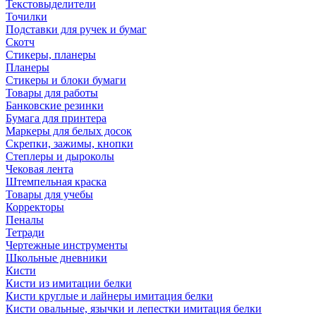
Текстовыделители
Точилки
Подставки для ручек и бумаг
Скотч
Стикеры, планеры
Планеры
Стикеры и блоки бумаги
Товары для работы
Банковские резинки
Бумага для принтера
Маркеры для белых досок
Скрепки, зажимы, кнопки
Степлеры и дыроколы
Чековая лента
Штемпельная краска
Товары для учебы
Корректоры
Пеналы
Тетради
Чертежные инструменты
Школьные дневники
Кисти
Кисти из имитации белки
Кисти круглые и лайнеры имитация белки
Кисти овальные, язычки и лепестки имитация белки