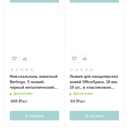
Нож-скальпель макетный
Лезвия для канцелярских
Berlingo, 5 лезвий,
ножей OfficeSpace, 18 мм,
черный металлический
10 шт., в пластиковом
корпус
пенале
Достаточно
Достаточно
608
₽
/шт
64
₽
/шт
В корзину
В корзину