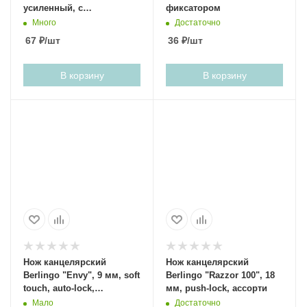
усиленный, с
фиксатором
фиксатором, металл.
Много
Достаточно
направляющие, ассорти
67
₽
/шт
36
₽
/шт
В корзину
В корзину
Нож канцелярский
Нож канцелярский
Berlingo "Envy", 9 мм, soft
Berlingo "Razzor 100", 18
touch, auto-lock,
мм, push-lock, ассорти
металлическая
Мало
Достаточно