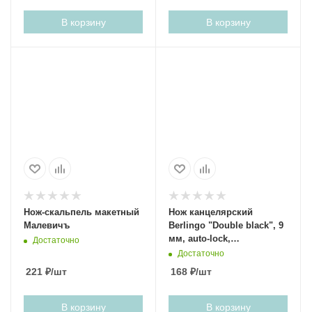
В корзину
В корзину
Нож-скальпель макетный
Нож канцелярский
Малевичъ
Berlingo "Double black", 9
мм, auto-lock,
Достаточно
металлический корпус
Достаточно
221
₽
/шт
168
₽
/шт
В корзину
В корзину