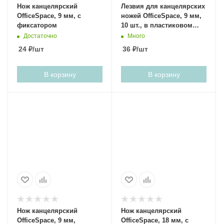
Нож канцелярский
Лезвия для канцелярских
OfficeSpace, 9 мм, с
ножей OfficeSpace, 9 мм,
фиксатором
10 шт., в пластиковом
пенале
Достаточно
Много
24
₽
/шт
36
₽
/шт
В корзину
В корзину
Нож канцелярский
Нож канцелярский
OfficeSpace, 9 мм,
OfficeSpace, 18 мм, с