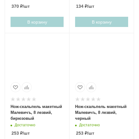
направляющая
370
₽
/шт
134
₽
/шт
В корзину
В корзину
Нож-скальпель макетный
Нож-скальпель макетный
Малевичъ, 8 лезвий,
Малевичъ, 8 лезвий,
бирюзовый
черный
Достаточно
Достаточно
253
₽
/шт
253
₽
/шт