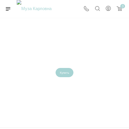
0
Дарим металлический пенал
при покупке 10 кювет
акварели "Белые Ночи"
Купить