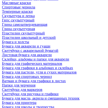
Масляные краски
Спиртовые чернила
Темперные краски
Скульптура и лепка
Гипс скульптурный
Глина самозатвердевающая
Глина скульптурная
Пластилин скульптурный
Пластилин школьный и детский
Бумага и холсты
Бумага для акварели и гуаши
Скетчбуки с акварельной бумагой
Листовая бумага для акварели
Склейки, альбомы и папки для акварели
Бумага для графических материалов
Бумага для графики в альбомах и склейках
Бумага для пастели, угля и сухих материалов
Бумага для спиртовых чернил
Ватман и бумага для графики в листах
Папки для черчения
Скетчбуки для маркеров
Скетчбуки для рисунка и графики
Бумага для масла, акрила и смешанных техник
Бумага для принтера
Бумага для школы и творчества