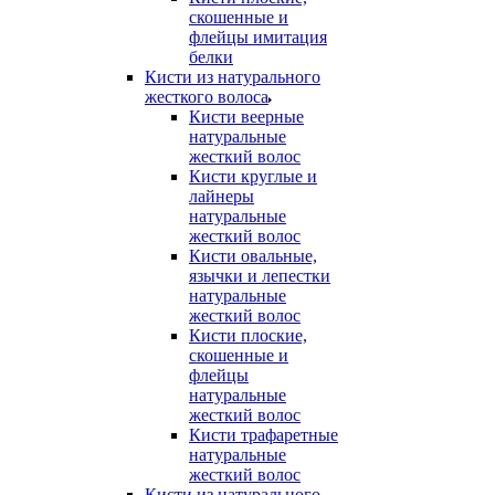
скошенные и
флейцы имитация
белки
Кисти из натурального
жесткого волоса
Кисти веерные
натуральные
жесткий волос
Кисти круглые и
лайнеры
натуральные
жесткий волос
Кисти овальные,
язычки и лепестки
натуральные
жесткий волос
Кисти плоские,
скошенные и
флейцы
натуральные
жесткий волос
Кисти трафаретные
натуральные
жесткий волос
Кисти из натурального