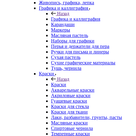
Живопись, графика, лепка
Графика и каллиграфия
Назад
Графика и каллиграфия
Карандаши
Маркеры
Масляная пастель
Наборы для графики
Перья и держатели для пера
Ручки для письма и линеры
Сухая пастель
Сухие графические материалы
Тушь, чернила
Краски
Назад
Краски
Акварельные краски
Акриловые краски
Гуашевые краски
Краски для стекла
Краски для ткани
Лаки, разбавители, грунты, пасты
Масляные краски
Спиртовые чернила
Темперные краски