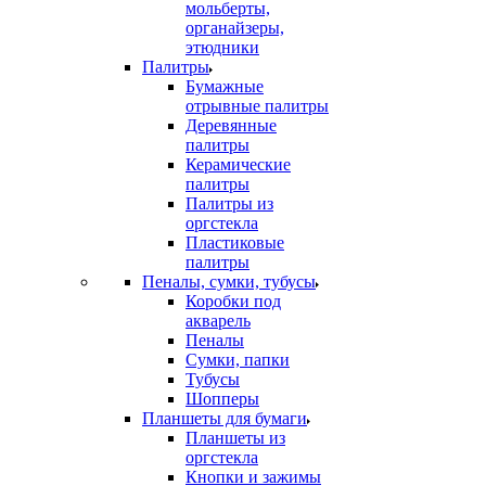
мольберты,
органайзеры,
этюдники
Палитры
Бумажные
отрывные палитры
Деревянные
палитры
Керамические
палитры
Палитры из
оргстекла
Пластиковые
палитры
Пеналы, сумки, тубусы
Коробки под
акварель
Пеналы
Сумки, папки
Тубусы
Шопперы
Планшеты для бумаги
Планшеты из
оргстекла
Кнопки и зажимы