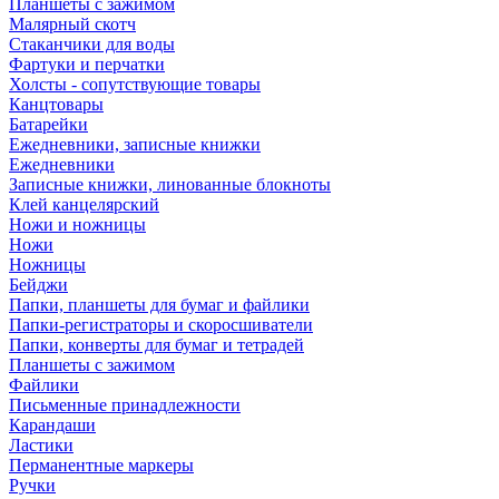
Планшеты с зажимом
Малярный скотч
Стаканчики для воды
Фартуки и перчатки
Холсты - сопутствующие товары
Канцтовары
Батарейки
Ежедневники, записные книжки
Ежедневники
Записные книжки, линованные блокноты
Клей канцелярский
Ножи и ножницы
Ножи
Ножницы
Бейджи
Папки, планшеты для бумаг и файлики
Папки-регистраторы и скоросшиватели
Папки, конверты для бумаг и тетрадей
Планшеты с зажимом
Файлики
Письменные принадлежности
Карандаши
Ластики
Перманентные маркеры
Ручки