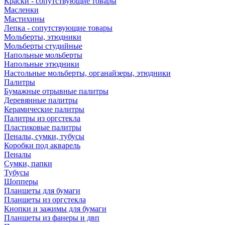
Краски - сопутствующие товары
Масленки
Мастихины
Лепка - сопутствующие товары
Мольберты, этюдники
Мольберты студийные
Напольные мольберты
Напольные этюдники
Настольные мольберты, органайзеры, этюдники
Палитры
Бумажные отрывные палитры
Деревянные палитры
Керамические палитры
Палитры из оргстекла
Пластиковые палитры
Пеналы, сумки, тубусы
Коробки под акварель
Пеналы
Сумки, папки
Тубусы
Шопперы
Планшеты для бумаги
Планшеты из оргстекла
Кнопки и зажимы для бумаги
Планшеты из фанеры и двп