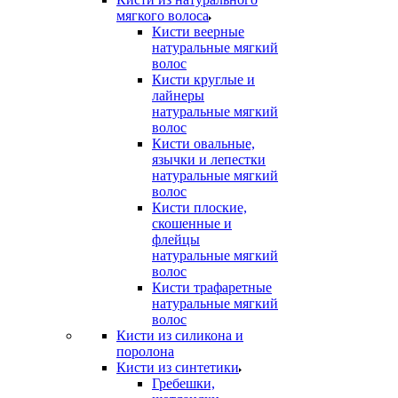
мягкого волоса
Кисти веерные
натуральные мягкий
волос
Кисти круглые и
лайнеры
натуральные мягкий
волос
Кисти овальные,
язычки и лепестки
натуральные мягкий
волос
Кисти плоские,
скошенные и
флейцы
натуральные мягкий
волос
Кисти трафаретные
натуральные мягкий
волос
Кисти из силикона и
поролона
Кисти из синтетики
Гребешки,