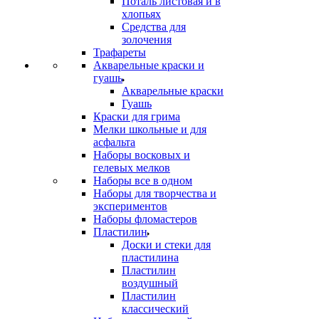
Поталь листовая и в
хлопьях
Средства для
золочения
Трафареты
Акварельные краски и
гуашь
Акварельные краски
Гуашь
Краски для грима
Мелки школьные и для
асфальта
Наборы восковых и
гелевых мелков
Наборы все в одном
Наборы для творчества и
экспериментов
Наборы фломастеров
Пластилин
Доски и стеки для
пластилина
Пластилин
воздушный
Пластилин
классический