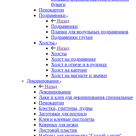
бумаги
Пенокартон
Подрамники
Назад
Подрамники
Планки для модульных подрамников
Подрамники глухие
Холсты
Назад
Холсты
Холст на подрамнике
Холст в отрезе и в рулонах
Холст на картоне
Холст на магните и значки
Декорирование
Назад
Декорирование
Лаки и клея для декорирования специальные
Пенокартон
Блестки, глиттеры, пудры
Заготовки для росписи
Клея и клеевые пистолеты
Коврики для резки
Листовой пластик
Наборы для творчества "Создай с нуля"