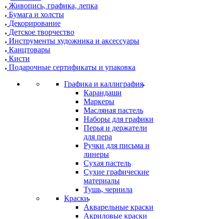
Живопись, графика, лепка
Бумага и холсты
Декорирование
Детское творчество
Инструменты художника и аксессуары
Канцтовары
Кисти
Подарочные сертификаты и упаковка
Графика и каллиграфия
Карандаши
Маркеры
Масляная пастель
Наборы для графики
Перья и держатели
для пера
Ручки для письма и
линеры
Сухая пастель
Сухие графические
материалы
Тушь, чернила
Краски
Акварельные краски
Акриловые краски