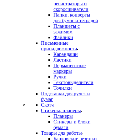
регистраторы и
скоросшиватели
Папки, конверты
для бумаг и тетрадей
Планшеты с
зажимом
Файлики
Письменные
принадлежности
Карандаши
Ластики
Перманентные
маркеры
Ручки
Текстовыделители
Точилки
Подставки для ручек и
бумаг
Скотч
Стикеры, планеры
Планеры
Стикеры и блоки
бумаги
Товары для работы
Банковские резинки