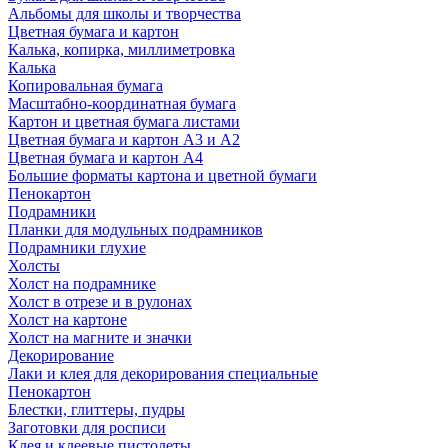
Альбомы для школы и творчества
Цветная бумага и картон
Калька, копирка, миллиметровка
Калька
Копировальная бумага
Масштабно-координатная бумага
Картон и цветная бумага листами
Цветная бумага и картон А3 и А2
Цветная бумага и картон А4
Большие форматы картона и цветной бумаги
Пенокартон
Подрамники
Планки для модульных подрамников
Подрамники глухие
Холсты
Холст на подрамнике
Холст в отрезе и в рулонах
Холст на картоне
Холст на магните и значки
Декорирование
Лаки и клея для декорирования специальные
Пенокартон
Блестки, глиттеры, пудры
Заготовки для росписи
Клея и клеевые пистолеты