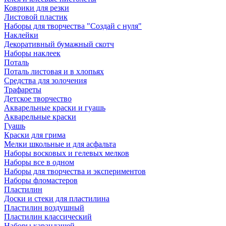
Коврики для резки
Листовой пластик
Наборы для творчества "Создай с нуля"
Наклейки
Декоративный бумажный скотч
Наборы наклеек
Поталь
Поталь листовая и в хлопьях
Средства для золочения
Трафареты
Детское творчество
Акварельные краски и гуашь
Акварельные краски
Гуашь
Краски для грима
Мелки школьные и для асфальта
Наборы восковых и гелевых мелков
Наборы все в одном
Наборы для творчества и экспериментов
Наборы фломастеров
Пластилин
Доски и стеки для пластилина
Пластилин воздушный
Пластилин классический
Наборы карандашей