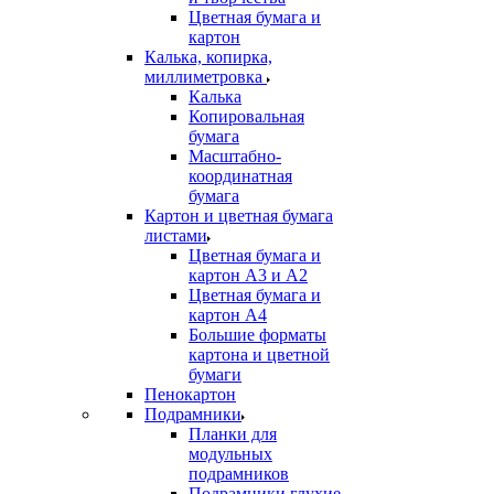
Цветная бумага и
картон
Калька, копирка,
миллиметровка
Калька
Копировальная
бумага
Масштабно-
координатная
бумага
Картон и цветная бумага
листами
Цветная бумага и
картон А3 и А2
Цветная бумага и
картон А4
Большие форматы
картона и цветной
бумаги
Пенокартон
Подрамники
Планки для
модульных
подрамников
Подрамники глухие