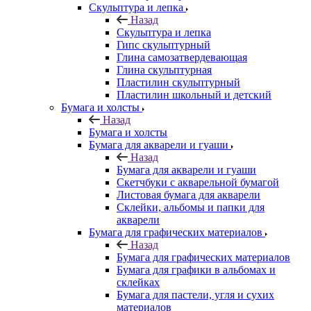
Скульптура и лепка
Назад
Скульптура и лепка
Гипс скульптурный
Глина самозатвердевающая
Глина скульптурная
Пластилин скульптурный
Пластилин школьный и детский
Бумага и холсты
Назад
Бумага и холсты
Бумага для акварели и гуаши
Назад
Бумага для акварели и гуаши
Скетчбуки с акварельной бумагой
Листовая бумага для акварели
Склейки, альбомы и папки для
акварели
Бумага для графических материалов
Назад
Бумага для графических материалов
Бумага для графики в альбомах и
склейках
Бумага для пастели, угля и сухих
материалов