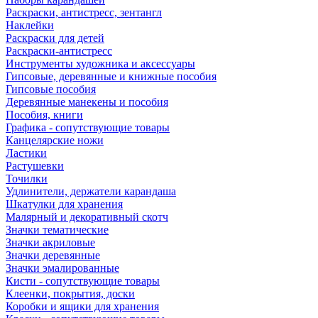
Раскраски, антистресс, зентангл
Наклейки
Раскраски для детей
Раскраски-антистресс
Инструменты художника и аксессуары
Гипсовые, деревянные и книжные пособия
Гипсовые пособия
Деревянные манекены и пособия
Пособия, книги
Графика - сопутствующие товары
Канцелярские ножи
Ластики
Растушевки
Точилки
Удлинители, держатели карандаша
Шкатулки для хранения
Малярный и декоративный скотч
Значки тематические
Значки акриловые
Значки деревянные
Значки эмалированные
Кисти - сопутствующие товары
Клеенки, покрытия, доски
Коробки и ящики для хранения