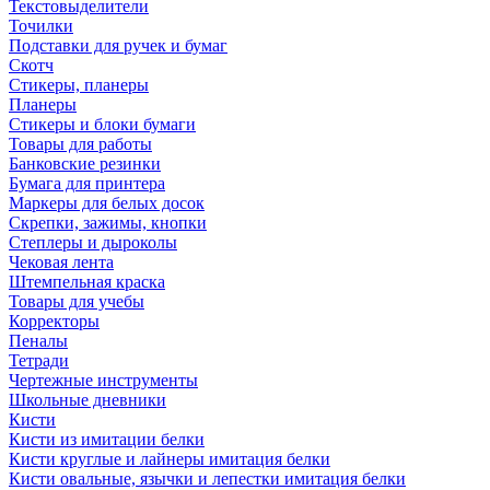
Текстовыделители
Точилки
Подставки для ручек и бумаг
Скотч
Стикеры, планеры
Планеры
Стикеры и блоки бумаги
Товары для работы
Банковские резинки
Бумага для принтера
Маркеры для белых досок
Скрепки, зажимы, кнопки
Степлеры и дыроколы
Чековая лента
Штемпельная краска
Товары для учебы
Корректоры
Пеналы
Тетради
Чертежные инструменты
Школьные дневники
Кисти
Кисти из имитации белки
Кисти круглые и лайнеры имитация белки
Кисти овальные, язычки и лепестки имитация белки