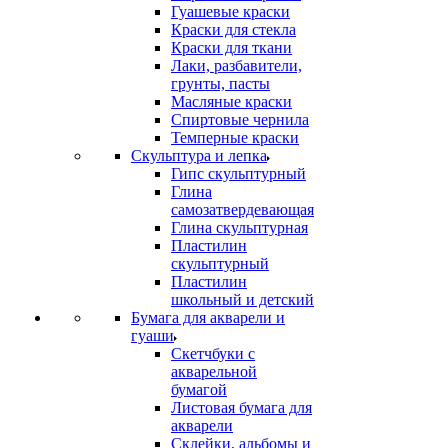
Гуашевые краски
Краски для стекла
Краски для ткани
Лаки, разбавители,
грунты, пасты
Масляные краски
Спиртовые чернила
Темперные краски
Скульптура и лепка
Гипс скульптурный
Глина
самозатвердевающая
Глина скульптурная
Пластилин
скульптурный
Пластилин
школьный и детский
Бумага для акварели и
гуаши
Скетчбуки с
акварельной
бумагой
Листовая бумага для
акварели
Склейки, альбомы и