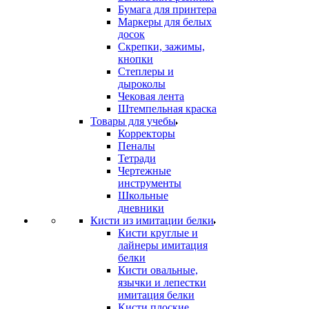
Бумага для принтера
Маркеры для белых
досок
Скрепки, зажимы,
кнопки
Степлеры и
дыроколы
Чековая лента
Штемпельная краска
Товары для учебы
Корректоры
Пеналы
Тетради
Чертежные
инструменты
Школьные
дневники
Кисти из имитации белки
Кисти круглые и
лайнеры имитация
белки
Кисти овальные,
язычки и лепестки
имитация белки
Кисти плоские,