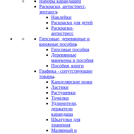
Наборы карандашей
Раскраски, антистресс,
зентангл
Наклейки
Раскраски для детей
Раскраски-
антистресс
Гипсовые, деревянные и
книжные пособия
Гипсовые пособия
Деревянные
манекены и пособия
Пособия, книги
Графика - сопутствующие
товары
Канцелярские ножи
Ластики
Растушевки
Точилки
Удлинители,
держатели
карандаша
Шкатулки для
хранения
Малярный и