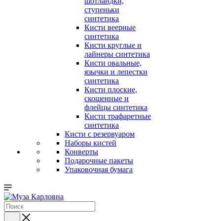
шотландки,
ступеньки
синтетика
Кисти веерные
синтетика
Кисти круглые и
лайнеры синтетика
Кисти овальные,
язычки и лепестки
синтетика
Кисти плоские,
скошенные и
флейцы синтетика
Кисти трафаретные
синтетика
Кисти с резервуаром
Наборы кистей
Конверты
Подарочные пакеты
Упаковочная бумага