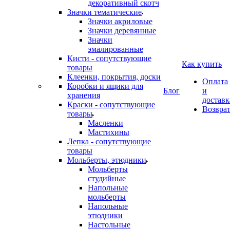
декоративный скотч
Значки тематические
Значки акриловые
Значки деревянные
Значки
эмалированные
Кисти - сопутствующие
Как купить
товары
Клеенки, покрытия, доски
Оплата
Коробки и ящики для
Блог
и
хранения
доставк
Краски - сопутствующие
Возвра
товары
Масленки
Мастихины
Лепка - сопутствующие
товары
Мольберты, этюдники
Мольберты
студийные
Напольные
мольберты
Напольные
этюдники
Настольные