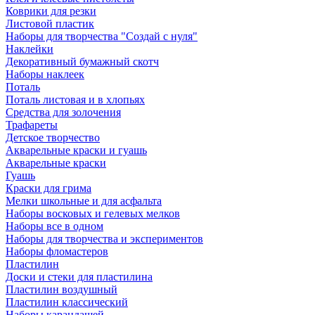
Коврики для резки
Листовой пластик
Наборы для творчества "Создай с нуля"
Наклейки
Декоративный бумажный скотч
Наборы наклеек
Поталь
Поталь листовая и в хлопьях
Средства для золочения
Трафареты
Детское творчество
Акварельные краски и гуашь
Акварельные краски
Гуашь
Краски для грима
Мелки школьные и для асфальта
Наборы восковых и гелевых мелков
Наборы все в одном
Наборы для творчества и экспериментов
Наборы фломастеров
Пластилин
Доски и стеки для пластилина
Пластилин воздушный
Пластилин классический
Наборы карандашей