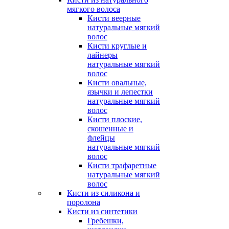
мягкого волоса
Кисти веерные
натуральные мягкий
волос
Кисти круглые и
лайнеры
натуральные мягкий
волос
Кисти овальные,
язычки и лепестки
натуральные мягкий
волос
Кисти плоские,
скошенные и
флейцы
натуральные мягкий
волос
Кисти трафаретные
натуральные мягкий
волос
Кисти из силикона и
поролона
Кисти из синтетики
Гребешки,