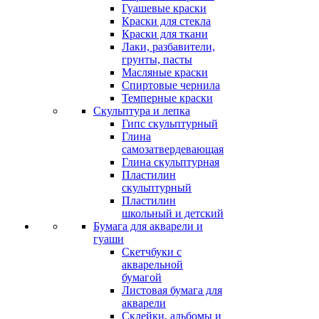
Гуашевые краски
Краски для стекла
Краски для ткани
Лаки, разбавители,
грунты, пасты
Масляные краски
Спиртовые чернила
Темперные краски
Скульптура и лепка
Гипс скульптурный
Глина
самозатвердевающая
Глина скульптурная
Пластилин
скульптурный
Пластилин
школьный и детский
Бумага для акварели и
гуаши
Скетчбуки с
акварельной
бумагой
Листовая бумага для
акварели
Склейки, альбомы и