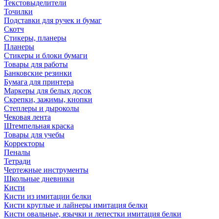
Текстовыделители
Точилки
Подставки для ручек и бумаг
Скотч
Стикеры, планеры
Планеры
Стикеры и блоки бумаги
Товары для работы
Банковские резинки
Бумага для принтера
Маркеры для белых досок
Скрепки, зажимы, кнопки
Степлеры и дыроколы
Чековая лента
Штемпельная краска
Товары для учебы
Корректоры
Пеналы
Тетради
Чертежные инструменты
Школьные дневники
Кисти
Кисти из имитации белки
Кисти круглые и лайнеры имитация белки
Кисти овальные, язычки и лепестки имитация белки