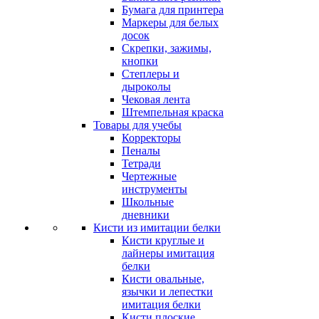
Бумага для принтера
Маркеры для белых
досок
Скрепки, зажимы,
кнопки
Степлеры и
дыроколы
Чековая лента
Штемпельная краска
Товары для учебы
Корректоры
Пеналы
Тетради
Чертежные
инструменты
Школьные
дневники
Кисти из имитации белки
Кисти круглые и
лайнеры имитация
белки
Кисти овальные,
язычки и лепестки
имитация белки
Кисти плоские,