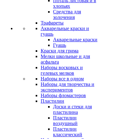
Поталь листовая и в
хлопьях
Средства для
золочения
Трафареты
Акварельные краски и
гуашь
Акварельные краски
Гуашь
Краски для грима
Мелки школьные и для
асфальта
Наборы восковых и
гелевых мелков
Наборы все в одном
Наборы для творчества и
экспериментов
Наборы фломастеров
Пластилин
Доски и стеки для
пластилина
Пластилин
воздушный
Пластилин
классический