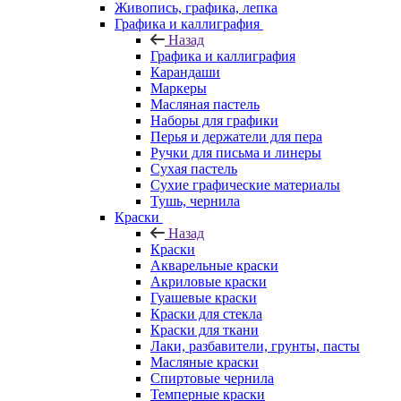
Живопись, графика, лепка
Графика и каллиграфия
Назад
Графика и каллиграфия
Карандаши
Маркеры
Масляная пастель
Наборы для графики
Перья и держатели для пера
Ручки для письма и линеры
Сухая пастель
Сухие графические материалы
Тушь, чернила
Краски
Назад
Краски
Акварельные краски
Акриловые краски
Гуашевые краски
Краски для стекла
Краски для ткани
Лаки, разбавители, грунты, пасты
Масляные краски
Спиртовые чернила
Темперные краски