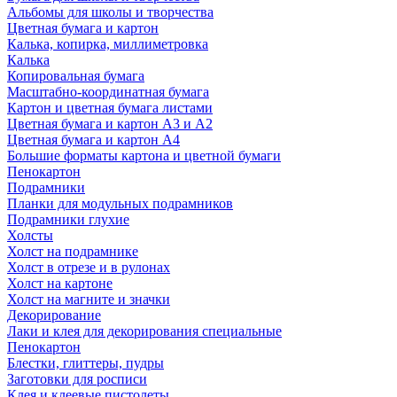
Альбомы для школы и творчества
Цветная бумага и картон
Калька, копирка, миллиметровка
Калька
Копировальная бумага
Масштабно-координатная бумага
Картон и цветная бумага листами
Цветная бумага и картон А3 и А2
Цветная бумага и картон А4
Большие форматы картона и цветной бумаги
Пенокартон
Подрамники
Планки для модульных подрамников
Подрамники глухие
Холсты
Холст на подрамнике
Холст в отрезе и в рулонах
Холст на картоне
Холст на магните и значки
Декорирование
Лаки и клея для декорирования специальные
Пенокартон
Блестки, глиттеры, пудры
Заготовки для росписи
Клея и клеевые пистолеты