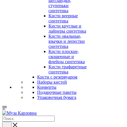
шотландки,
ступеньки
синтетика
Кисти веерные
синтетика
Кисти круглые и
лайнеры синтетика
Кисти овальные,
язычки и лепестки
синтетика
Кисти плоские,
скошенные и
флейцы синтетика
Кисти трафаретные
синтетика
Кисти с резервуаром
Наборы кистей
Конверты
Подарочные пакеты
Упаковочная бумага