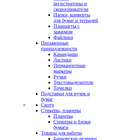
регистраторы и
скоросшиватели
Папки, конверты
для бумаг и тетрадей
Планшеты с
зажимом
Файлики
Письменные
принадлежности
Карандаши
Ластики
Перманентные
маркеры
Ручки
Текстовыделители
Точилки
Подставки для ручек и
бумаг
Скотч
Стикеры, планеры
Планеры
Стикеры и блоки
бумаги
Товары для работы
Банковские резинки