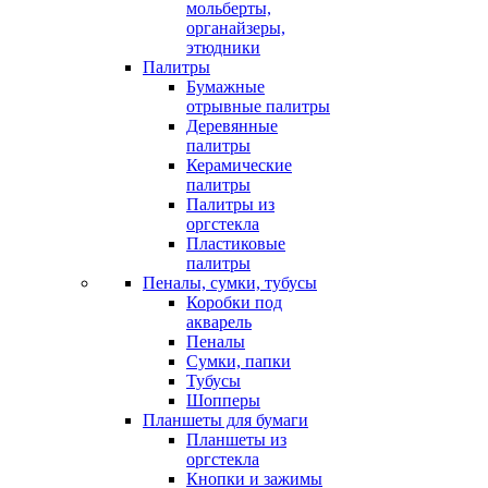
мольберты,
органайзеры,
этюдники
Палитры
Бумажные
отрывные палитры
Деревянные
палитры
Керамические
палитры
Палитры из
оргстекла
Пластиковые
палитры
Пеналы, сумки, тубусы
Коробки под
акварель
Пеналы
Сумки, папки
Тубусы
Шопперы
Планшеты для бумаги
Планшеты из
оргстекла
Кнопки и зажимы