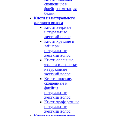
скошенные и
флейцы имитация
белки
Кисти из натурального
жесткого волоса
Кисти веерные
натуральные
жесткий волос
Кисти круглые и
лайнеры
натуральные
жесткий волос
Кисти овальные,
язычки и лепестки
натуральные
жесткий волос
Кисти плоские,
скошенные и
флейцы
натуральные
жесткий волос
Кисти трафаретные
натуральные
жесткий волос
Кисти из натурального