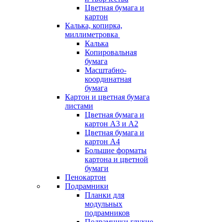
Цветная бумага и
картон
Калька, копирка,
миллиметровка
Калька
Копировальная
бумага
Масштабно-
координатная
бумага
Картон и цветная бумага
листами
Цветная бумага и
картон А3 и А2
Цветная бумага и
картон А4
Большие форматы
картона и цветной
бумаги
Пенокартон
Подрамники
Планки для
модульных
подрамников
Подрамники глухие