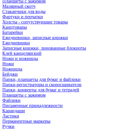
Планшеты с зажимом
Малярный скотч
Стаканчики для воды
Фартуки и перчатки
Холсты - сопутствующие товары
Канцтовары
Батарейки
Ежедневники, записные книжки
Ежедневники
Записные книжки, линованные блокноты
Клей канцелярский
Ножи и ножницы
Ножи
Ножницы
Бейджи
Папки, планшеты для бумаг и файлики
Папки-регистраторы и скоросшиватели
Папки, конверты для бумаг и тетрадей
Планшеты с зажимом
Файлики
Письменные принадлежности
Карандаши
Ластики
Перманентные маркеры
Ручки