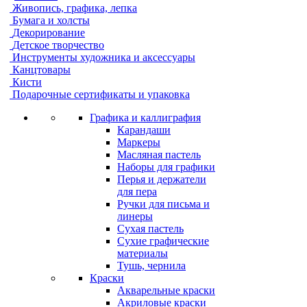
Живопись, графика, лепка
Бумага и холсты
Декорирование
Детское творчество
Инструменты художника и аксессуары
Канцтовары
Кисти
Подарочные сертификаты и упаковка
Графика и каллиграфия
Карандаши
Маркеры
Масляная пастель
Наборы для графики
Перья и держатели
для пера
Ручки для письма и
линеры
Сухая пастель
Сухие графические
материалы
Тушь, чернила
Краски
Акварельные краски
Акриловые краски