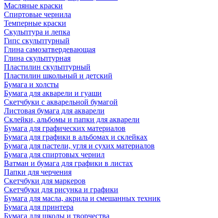
Масляные краски
Спиртовые чернила
Темперные краски
Скульптура и лепка
Гипс скульптурный
Глина самозатвердевающая
Глина скульптурная
Пластилин скульптурный
Пластилин школьный и детский
Бумага и холсты
Бумага для акварели и гуаши
Скетчбуки с акварельной бумагой
Листовая бумага для акварели
Склейки, альбомы и папки для акварели
Бумага для графических материалов
Бумага для графики в альбомах и склейках
Бумага для пастели, угля и сухих материалов
Бумага для спиртовых чернил
Ватман и бумага для графики в листах
Папки для черчения
Скетчбуки для маркеров
Скетчбуки для рисунка и графики
Бумага для масла, акрила и смешанных техник
Бумага для принтера
Бумага для школы и творчества