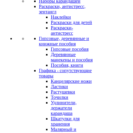
Наборы карандашей
Раскраски, антистресс,
зентангл
Наклейки
Раскраски для детей
Раскраски-
антистресс
Гипсовые, деревянные и
книжные пособия
Гипсовые пособия
Деревянные
манекены и пособия
Пособия, книги
Графика - сопутствующие
товары
Канцелярские ножи
Ластики
Растушевки
Точилки
Удлинители,
держатели
карандаша
Шкатулки для
хранения
Малярный и