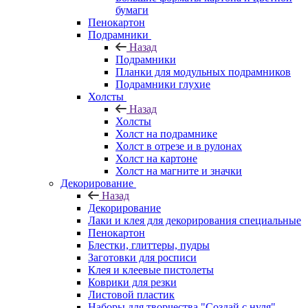
бумаги
Пенокартон
Подрамники
Назад
Подрамники
Планки для модульных подрамников
Подрамники глухие
Холсты
Назад
Холсты
Холст на подрамнике
Холст в отрезе и в рулонах
Холст на картоне
Холст на магните и значки
Декорирование
Назад
Декорирование
Лаки и клея для декорирования специальные
Пенокартон
Блестки, глиттеры, пудры
Заготовки для росписи
Клея и клеевые пистолеты
Коврики для резки
Листовой пластик
Наборы для творчества "Создай с нуля"