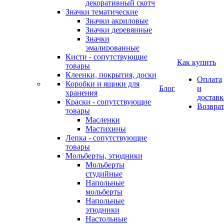
декоративный скотч
Значки тематические
Значки акриловые
Значки деревянные
Значки
эмалированные
Кисти - сопутствующие
Как купить
товары
Клеенки, покрытия, доски
Оплата
Коробки и ящики для
Блог
и
хранения
доставк
Краски - сопутствующие
Возвра
товары
Масленки
Мастихины
Лепка - сопутствующие
товары
Мольберты, этюдники
Мольберты
студийные
Напольные
мольберты
Напольные
этюдники
Настольные