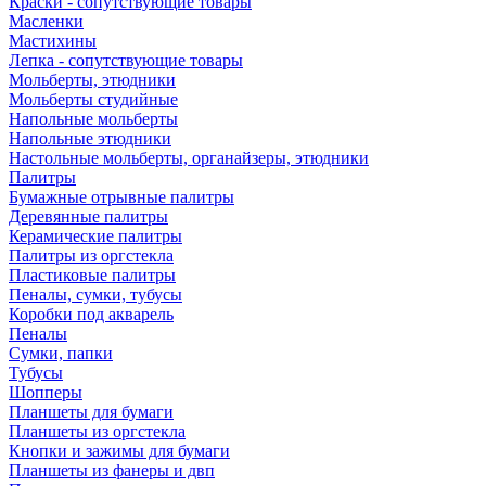
Краски - сопутствующие товары
Масленки
Мастихины
Лепка - сопутствующие товары
Мольберты, этюдники
Мольберты студийные
Напольные мольберты
Напольные этюдники
Настольные мольберты, органайзеры, этюдники
Палитры
Бумажные отрывные палитры
Деревянные палитры
Керамические палитры
Палитры из оргстекла
Пластиковые палитры
Пеналы, сумки, тубусы
Коробки под акварель
Пеналы
Сумки, папки
Тубусы
Шопперы
Планшеты для бумаги
Планшеты из оргстекла
Кнопки и зажимы для бумаги
Планшеты из фанеры и двп