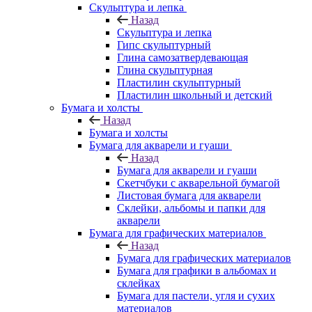
Скульптура и лепка
Назад
Скульптура и лепка
Гипс скульптурный
Глина самозатвердевающая
Глина скульптурная
Пластилин скульптурный
Пластилин школьный и детский
Бумага и холсты
Назад
Бумага и холсты
Бумага для акварели и гуаши
Назад
Бумага для акварели и гуаши
Скетчбуки с акварельной бумагой
Листовая бумага для акварели
Склейки, альбомы и папки для
акварели
Бумага для графических материалов
Назад
Бумага для графических материалов
Бумага для графики в альбомах и
склейках
Бумага для пастели, угля и сухих
материалов