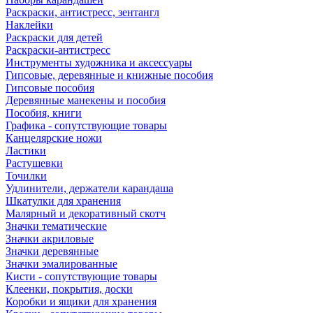
Раскраски, антистресс, зентангл
Наклейки
Раскраски для детей
Раскраски-антистресс
Инструменты художника и аксессуары
Гипсовые, деревянные и книжные пособия
Гипсовые пособия
Деревянные манекены и пособия
Пособия, книги
Графика - сопутствующие товары
Канцелярские ножи
Ластики
Растушевки
Точилки
Удлинители, держатели карандаша
Шкатулки для хранения
Малярный и декоративный скотч
Значки тематические
Значки акриловые
Значки деревянные
Значки эмалированные
Кисти - сопутствующие товары
Клеенки, покрытия, доски
Коробки и ящики для хранения