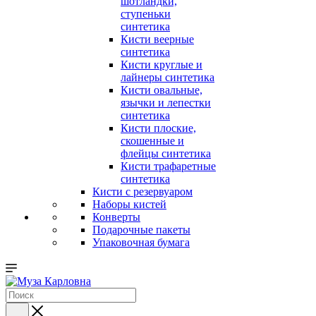
шотландки,
ступеньки
синтетика
Кисти веерные
синтетика
Кисти круглые и
лайнеры синтетика
Кисти овальные,
язычки и лепестки
синтетика
Кисти плоские,
скошенные и
флейцы синтетика
Кисти трафаретные
синтетика
Кисти с резервуаром
Наборы кистей
Конверты
Подарочные пакеты
Упаковочная бумага