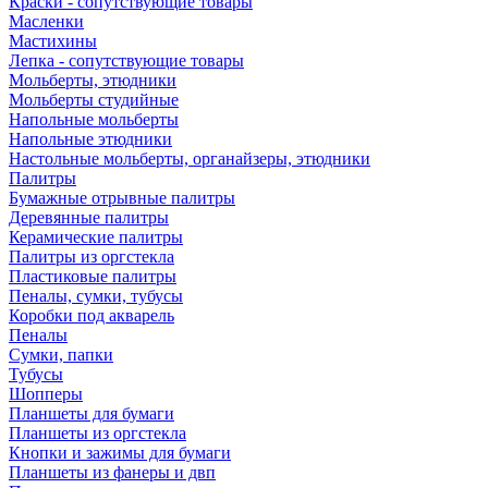
Краски - сопутствующие товары
Масленки
Мастихины
Лепка - сопутствующие товары
Мольберты, этюдники
Мольберты студийные
Напольные мольберты
Напольные этюдники
Настольные мольберты, органайзеры, этюдники
Палитры
Бумажные отрывные палитры
Деревянные палитры
Керамические палитры
Палитры из оргстекла
Пластиковые палитры
Пеналы, сумки, тубусы
Коробки под акварель
Пеналы
Сумки, папки
Тубусы
Шопперы
Планшеты для бумаги
Планшеты из оргстекла
Кнопки и зажимы для бумаги
Планшеты из фанеры и двп