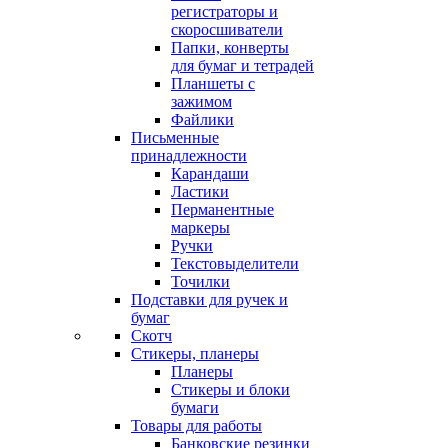
регистраторы и
скоросшиватели
Папки, конверты
для бумаг и тетрадей
Планшеты с
зажимом
Файлики
Письменные
принадлежности
Карандаши
Ластики
Перманентные
маркеры
Ручки
Текстовыделители
Точилки
Подставки для ручек и
бумаг
Скотч
Стикеры, планеры
Планеры
Стикеры и блоки
бумаги
Товары для работы
Банковские резинки