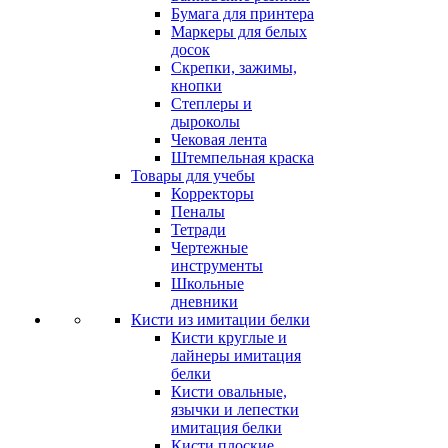
Бумага для принтера
Маркеры для белых
досок
Скрепки, зажимы,
кнопки
Степлеры и
дыроколы
Чековая лента
Штемпельная краска
Товары для учебы
Корректоры
Пеналы
Тетради
Чертежные
инструменты
Школьные
дневники
Кисти из имитации белки
Кисти круглые и
лайнеры имитация
белки
Кисти овальные,
язычки и лепестки
имитация белки
Кисти плоские,