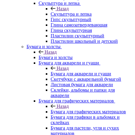
Скульптура и лепка
Назад
Скульптура и лепка
Гипс скульптурный
Глина самозатвердевающая
Глина скульптурная
Пластилин скульптурный
Пластилин школьный и детский
Бумага и холсты
Назад
Бумага и холсты
Бумага для акварели и гуаши
Назад
Бумага для акварели и гуаши
Скетчбуки с акварельной бумагой
Листовая бумага для акварели
Склейки, альбомы и папки для
акварели
Бумага для графических материалов
Назад
Бумага для графических материалов
Бумага для графики в альбомах и
склейках
Бумага для пастели, угля и сухих
материалов