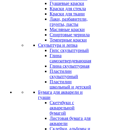
Гуашевые краски
Краски для стекла
Краски для ткани
Лаки, разбавители,
грунты, пасты
Масляные краски
Спиртовые чернила
Темперные краски
Скульптура и лепка
Гипс скульптурный
Глина
самозатвердевающая
Глина скульптурная
Пластилин
скульптурный
Пластилин
школьный и детский
Бумага для акварели и
гуаши
Скетчбуки с
акварельной
бумагой
Листовая бумага для
акварели
Склейки, альбомы и