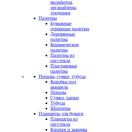
мольберты,
органайзеры,
этюдники
Палитры
Бумажные
отрывные палитры
Деревянные
палитры
Керамические
палитры
Палитры из
оргстекла
Пластиковые
палитры
Пеналы, сумки, тубусы
Коробки под
акварель
Пеналы
Сумки, папки
Тубусы
Шопперы
Планшеты для бумаги
Планшеты из
оргстекла
Кнопки и зажимы