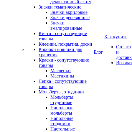
декоративный скотч
Значки тематические
Значки акриловые
Значки деревянные
Значки
эмалированные
Кисти - сопутствующие
Как купить
товары
Клеенки, покрытия, доски
Оплата
Коробки и ящики для
Блог
и
хранения
доставк
Краски - сопутствующие
Возвра
товары
Масленки
Мастихины
Лепка - сопутствующие
товары
Мольберты, этюдники
Мольберты
студийные
Напольные
мольберты
Напольные
этюдники
Настольные