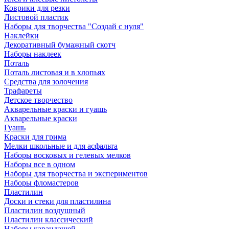
Коврики для резки
Листовой пластик
Наборы для творчества "Создай с нуля"
Наклейки
Декоративный бумажный скотч
Наборы наклеек
Поталь
Поталь листовая и в хлопьях
Средства для золочения
Трафареты
Детское творчество
Акварельные краски и гуашь
Акварельные краски
Гуашь
Краски для грима
Мелки школьные и для асфальта
Наборы восковых и гелевых мелков
Наборы все в одном
Наборы для творчества и экспериментов
Наборы фломастеров
Пластилин
Доски и стеки для пластилина
Пластилин воздушный
Пластилин классический
Наборы карандашей