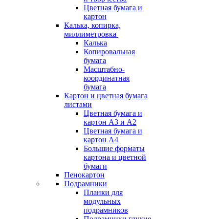
Цветная бумага и
картон
Калька, копирка,
миллиметровка
Калька
Копировальная
бумага
Масштабно-
координатная
бумага
Картон и цветная бумага
листами
Цветная бумага и
картон А3 и А2
Цветная бумага и
картон А4
Большие форматы
картона и цветной
бумаги
Пенокартон
Подрамники
Планки для
модульных
подрамников
Подрамники глухие