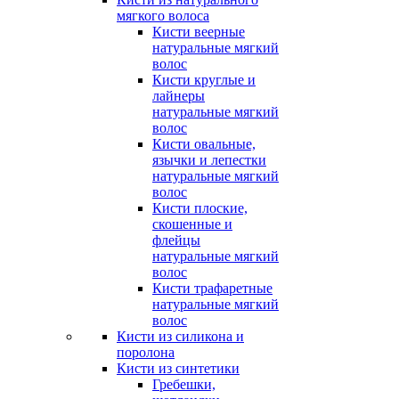
мягкого волоса
Кисти веерные
натуральные мягкий
волос
Кисти круглые и
лайнеры
натуральные мягкий
волос
Кисти овальные,
язычки и лепестки
натуральные мягкий
волос
Кисти плоские,
скошенные и
флейцы
натуральные мягкий
волос
Кисти трафаретные
натуральные мягкий
волос
Кисти из силикона и
поролона
Кисти из синтетики
Гребешки,