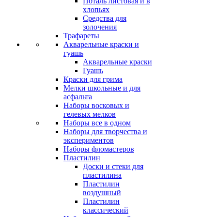
Поталь листовая и в
хлопьях
Средства для
золочения
Трафареты
Акварельные краски и
гуашь
Акварельные краски
Гуашь
Краски для грима
Мелки школьные и для
асфальта
Наборы восковых и
гелевых мелков
Наборы все в одном
Наборы для творчества и
экспериментов
Наборы фломастеров
Пластилин
Доски и стеки для
пластилина
Пластилин
воздушный
Пластилин
классический