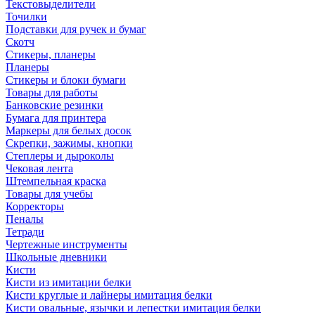
Текстовыделители
Точилки
Подставки для ручек и бумаг
Скотч
Стикеры, планеры
Планеры
Стикеры и блоки бумаги
Товары для работы
Банковские резинки
Бумага для принтера
Маркеры для белых досок
Скрепки, зажимы, кнопки
Степлеры и дыроколы
Чековая лента
Штемпельная краска
Товары для учебы
Корректоры
Пеналы
Тетради
Чертежные инструменты
Школьные дневники
Кисти
Кисти из имитации белки
Кисти круглые и лайнеры имитация белки
Кисти овальные, язычки и лепестки имитация белки