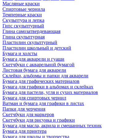
Масляные краски
Спиртовые чернила
Темперные краски
Скульптура и лепка
Гипс скульптурный
Глина самозатвердевающая
Глина скульптурная
Пластилин скульптурный
Пластилин школьный и детский
Бумага и холсты
Бумага для акварели и гуаши
Скетчбуки с акварельной бумагой
Листовая бумага для акварели
Склейки, альбомы и папки для акварели
Бумага для графических материалов
Бумага для графики в альбомах и склейках
Бумага для пастели, угля и сухих материалов
Бумага для спиртовых чернил
Ватман и бумага для графики в листах
Папки для черчения
Скетчбуки для маркеров
Скетчбуки для рисунка и графики
Бумага для масла, акрила и смешанных техник
Бумага для принтера
Бумага для школы и творчества