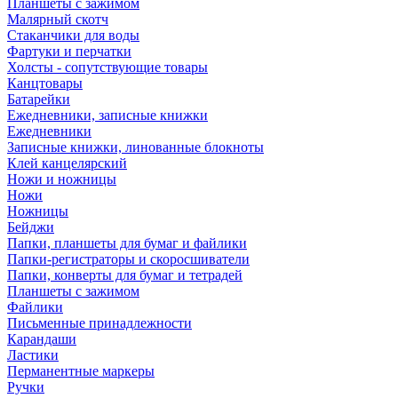
Планшеты с зажимом
Малярный скотч
Стаканчики для воды
Фартуки и перчатки
Холсты - сопутствующие товары
Канцтовары
Батарейки
Ежедневники, записные книжки
Ежедневники
Записные книжки, линованные блокноты
Клей канцелярский
Ножи и ножницы
Ножи
Ножницы
Бейджи
Папки, планшеты для бумаг и файлики
Папки-регистраторы и скоросшиватели
Папки, конверты для бумаг и тетрадей
Планшеты с зажимом
Файлики
Письменные принадлежности
Карандаши
Ластики
Перманентные маркеры
Ручки