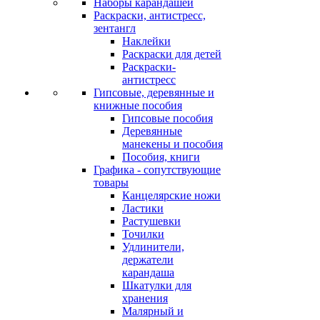
Наборы карандашей
Раскраски, антистресс,
зентангл
Наклейки
Раскраски для детей
Раскраски-
антистресс
Гипсовые, деревянные и
книжные пособия
Гипсовые пособия
Деревянные
манекены и пособия
Пособия, книги
Графика - сопутствующие
товары
Канцелярские ножи
Ластики
Растушевки
Точилки
Удлинители,
держатели
карандаша
Шкатулки для
хранения
Малярный и