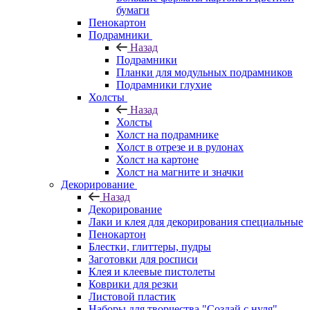
бумаги
Пенокартон
Подрамники
Назад
Подрамники
Планки для модульных подрамников
Подрамники глухие
Холсты
Назад
Холсты
Холст на подрамнике
Холст в отрезе и в рулонах
Холст на картоне
Холст на магните и значки
Декорирование
Назад
Декорирование
Лаки и клея для декорирования специальные
Пенокартон
Блестки, глиттеры, пудры
Заготовки для росписи
Клея и клеевые пистолеты
Коврики для резки
Листовой пластик
Наборы для творчества "Создай с нуля"