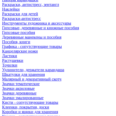
Раскраски, антистресс, зентангл
Наклейки
Раскраски для детей
Раскраски-антистресс
Инструменты художника и аксессуары
Гипсовые, деревянные и книжные пособия
Гипсовые пособия
Деревянные манекены и пособия
Пособия, книги
Графика - сопутствующие товары
Канцелярские ножи
Ластики
Растушевки
Точилки
Удлинители, держатели карандаша
Шкатулки для хранения
Малярный и декоративный скотч
Значки тематические
Значки акриловые
Значки деревянные
Значки эмалированные
Кисти - сопутствующие товары
Клеенки, покрытия, доски
Коробки и ящики для хранения