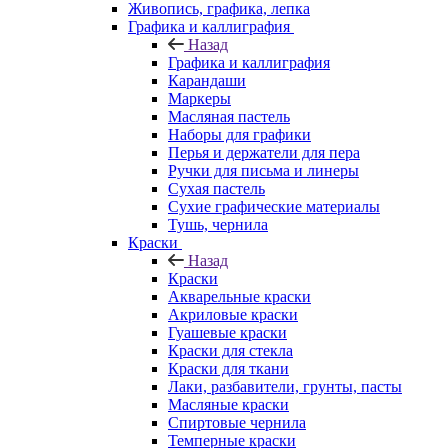
Живопись, графика, лепка
Графика и каллиграфия
Назад
Графика и каллиграфия
Карандаши
Маркеры
Масляная пастель
Наборы для графики
Перья и держатели для пера
Ручки для письма и линеры
Сухая пастель
Сухие графические материалы
Тушь, чернила
Краски
Назад
Краски
Акварельные краски
Акриловые краски
Гуашевые краски
Краски для стекла
Краски для ткани
Лаки, разбавители, грунты, пасты
Масляные краски
Спиртовые чернила
Темперные краски