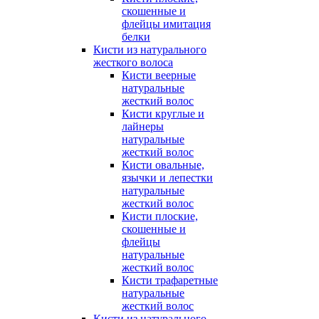
скошенные и
флейцы имитация
белки
Кисти из натурального
жесткого волоса
Кисти веерные
натуральные
жесткий волос
Кисти круглые и
лайнеры
натуральные
жесткий волос
Кисти овальные,
язычки и лепестки
натуральные
жесткий волос
Кисти плоские,
скошенные и
флейцы
натуральные
жесткий волос
Кисти трафаретные
натуральные
жесткий волос
Кисти из натурального