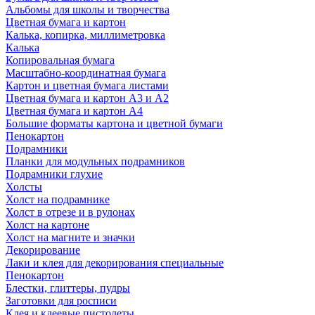
Альбомы для школы и творчества
Цветная бумага и картон
Калька, копирка, миллиметровка
Калька
Копировальная бумага
Масштабно-координатная бумага
Картон и цветная бумага листами
Цветная бумага и картон А3 и А2
Цветная бумага и картон А4
Большие форматы картона и цветной бумаги
Пенокартон
Подрамники
Планки для модульных подрамников
Подрамники глухие
Холсты
Холст на подрамнике
Холст в отрезе и в рулонах
Холст на картоне
Холст на магните и значки
Декорирование
Лаки и клея для декорирования специальные
Пенокартон
Блестки, глиттеры, пудры
Заготовки для росписи
Клея и клеевые пистолеты