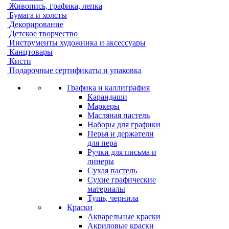
Живопись, графика, лепка
Бумага и холсты
Декорирование
Детское творчество
Инструменты художника и аксессуары
Канцтовары
Кисти
Подарочные сертификаты и упаковка
Графика и каллиграфия
Карандаши
Маркеры
Масляная пастель
Наборы для графики
Перья и держатели
для пера
Ручки для письма и
линеры
Сухая пастель
Сухие графические
материалы
Тушь, чернила
Краски
Акварельные краски
Акриловые краски