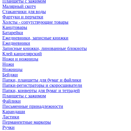
Планшеты с зажимом
Малярный скотч
Стаканчики для воды
Фартуки и перчатки
Холсты - сопутствующие товары
Канцтовары
Батарейки
Ежедневники, записные книжки
Ежедневники
Записные книжки, линованные блокноты
Клей канцелярский
Ножи и ножницы
Ножи
Ножницы
Бейджи
Папки, планшеты для бумаг и файлики
Папки-регистраторы и скоросшиватели
Папки, конверты для бумаг и тетрадей
Планшеты с зажимом
Файлики
Письменные принадлежности
Карандаши
Ластики
Перманентные маркеры
Ручки