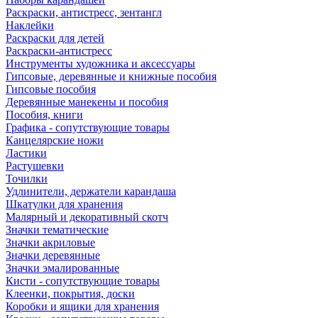
Раскраски, антистресс, зентангл
Наклейки
Раскраски для детей
Раскраски-антистресс
Инструменты художника и аксессуары
Гипсовые, деревянные и книжные пособия
Гипсовые пособия
Деревянные манекены и пособия
Пособия, книги
Графика - сопутствующие товары
Канцелярские ножи
Ластики
Растушевки
Точилки
Удлинители, держатели карандаша
Шкатулки для хранения
Малярный и декоративный скотч
Значки тематические
Значки акриловые
Значки деревянные
Значки эмалированные
Кисти - сопутствующие товары
Клеенки, покрытия, доски
Коробки и ящики для хранения