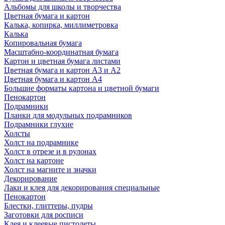
Альбомы для школы и творчества
Цветная бумага и картон
Калька, копирка, миллиметровка
Калька
Копировальная бумага
Масштабно-координатная бумага
Картон и цветная бумага листами
Цветная бумага и картон А3 и А2
Цветная бумага и картон А4
Большие форматы картона и цветной бумаги
Пенокартон
Подрамники
Планки для модульных подрамников
Подрамники глухие
Холсты
Холст на подрамнике
Холст в отрезе и в рулонах
Холст на картоне
Холст на магните и значки
Декорирование
Лаки и клея для декорирования специальные
Пенокартон
Блестки, глиттеры, пудры
Заготовки для росписи
Клея и клеевые пистолеты