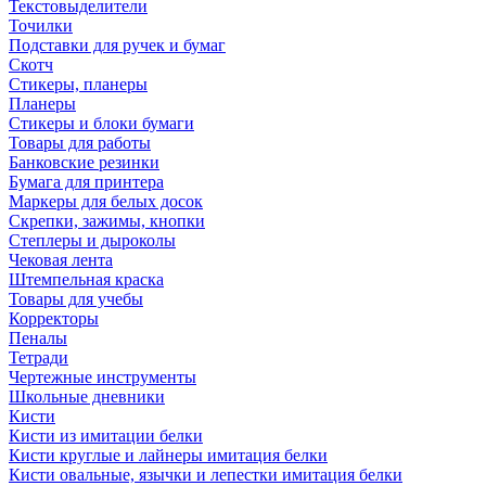
Текстовыделители
Точилки
Подставки для ручек и бумаг
Скотч
Стикеры, планеры
Планеры
Стикеры и блоки бумаги
Товары для работы
Банковские резинки
Бумага для принтера
Маркеры для белых досок
Скрепки, зажимы, кнопки
Степлеры и дыроколы
Чековая лента
Штемпельная краска
Товары для учебы
Корректоры
Пеналы
Тетради
Чертежные инструменты
Школьные дневники
Кисти
Кисти из имитации белки
Кисти круглые и лайнеры имитация белки
Кисти овальные, язычки и лепестки имитация белки