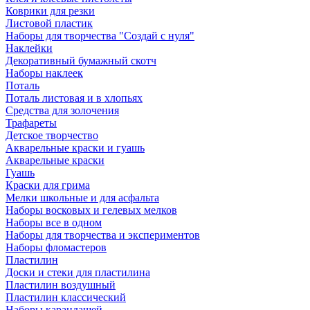
Коврики для резки
Листовой пластик
Наборы для творчества "Создай с нуля"
Наклейки
Декоративный бумажный скотч
Наборы наклеек
Поталь
Поталь листовая и в хлопьях
Средства для золочения
Трафареты
Детское творчество
Акварельные краски и гуашь
Акварельные краски
Гуашь
Краски для грима
Мелки школьные и для асфальта
Наборы восковых и гелевых мелков
Наборы все в одном
Наборы для творчества и экспериментов
Наборы фломастеров
Пластилин
Доски и стеки для пластилина
Пластилин воздушный
Пластилин классический
Наборы карандашей