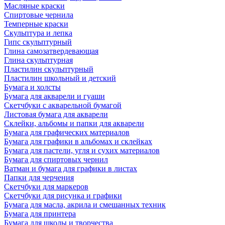
Масляные краски
Спиртовые чернила
Темперные краски
Скульптура и лепка
Гипс скульптурный
Глина самозатвердевающая
Глина скульптурная
Пластилин скульптурный
Пластилин школьный и детский
Бумага и холсты
Бумага для акварели и гуаши
Скетчбуки с акварельной бумагой
Листовая бумага для акварели
Склейки, альбомы и папки для акварели
Бумага для графических материалов
Бумага для графики в альбомах и склейках
Бумага для пастели, угля и сухих материалов
Бумага для спиртовых чернил
Ватман и бумага для графики в листах
Папки для черчения
Скетчбуки для маркеров
Скетчбуки для рисунка и графики
Бумага для масла, акрила и смешанных техник
Бумага для принтера
Бумага для школы и творчества