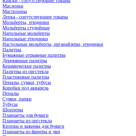
Краски - сопутствующие товары
Масленки
Мастихины
Лепка - сопутствующие товары
Мольберты, этюдники
Мольберты студийные
Напольные мольберты
Напольные этюдники
Настольные мольберты, органайзеры, этюдники
Палитры
Бумажные отрывные палитры
Деревянные палитры
Керамические палитры
Палитры из оргстекла
Пластиковые палитры
Пеналы, сумки, тубусы
Коробки под акварель
Пеналы
Сумки, папки
Тубусы
Шопперы
Планшеты для бумаги
Планшеты из оргстекла
Кнопки и зажимы для бумаги
Планшеты из фанеры и двп