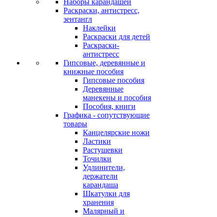
Наборы карандашей
Раскраски, антистресс,
зентангл
Наклейки
Раскраски для детей
Раскраски-
антистресс
Гипсовые, деревянные и
книжные пособия
Гипсовые пособия
Деревянные
манекены и пособия
Пособия, книги
Графика - сопутствующие
товары
Канцелярские ножи
Ластики
Растушевки
Точилки
Удлинители,
держатели
карандаша
Шкатулки для
хранения
Малярный и