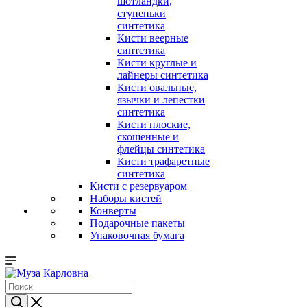
шотландки,
ступеньки
синтетика
Кисти веерные
синтетика
Кисти круглые и
лайнеры синтетика
Кисти овальные,
язычки и лепестки
синтетика
Кисти плоские,
скошенные и
флейцы синтетика
Кисти трафаретные
синтетика
Кисти с резервуаром
Наборы кистей
Конверты
Подарочные пакеты
Упаковочная бумага