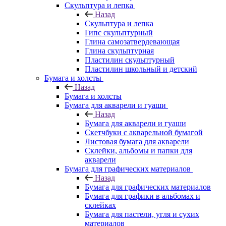
Скульптура и лепка
Назад
Скульптура и лепка
Гипс скульптурный
Глина самозатвердевающая
Глина скульптурная
Пластилин скульптурный
Пластилин школьный и детский
Бумага и холсты
Назад
Бумага и холсты
Бумага для акварели и гуаши
Назад
Бумага для акварели и гуаши
Скетчбуки с акварельной бумагой
Листовая бумага для акварели
Склейки, альбомы и папки для
акварели
Бумага для графических материалов
Назад
Бумага для графических материалов
Бумага для графики в альбомах и
склейках
Бумага для пастели, угля и сухих
материалов