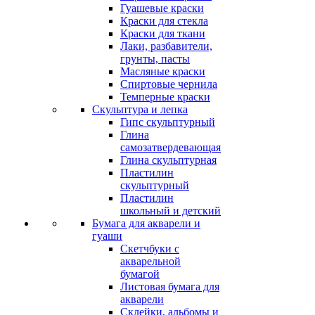
Гуашевые краски
Краски для стекла
Краски для ткани
Лаки, разбавители,
грунты, пасты
Масляные краски
Спиртовые чернила
Темперные краски
Скульптура и лепка
Гипс скульптурный
Глина
самозатвердевающая
Глина скульптурная
Пластилин
скульптурный
Пластилин
школьный и детский
Бумага для акварели и
гуаши
Скетчбуки с
акварельной
бумагой
Листовая бумага для
акварели
Склейки, альбомы и