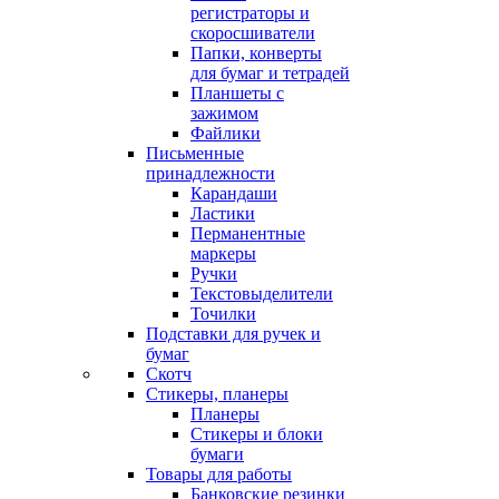
регистраторы и
скоросшиватели
Папки, конверты
для бумаг и тетрадей
Планшеты с
зажимом
Файлики
Письменные
принадлежности
Карандаши
Ластики
Перманентные
маркеры
Ручки
Текстовыделители
Точилки
Подставки для ручек и
бумаг
Скотч
Стикеры, планеры
Планеры
Стикеры и блоки
бумаги
Товары для работы
Банковские резинки