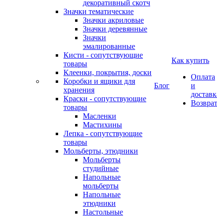
декоративный скотч
Значки тематические
Значки акриловые
Значки деревянные
Значки
эмалированные
Кисти - сопутствующие
Как купить
товары
Клеенки, покрытия, доски
Оплата
Коробки и ящики для
Блог
и
хранения
доставк
Краски - сопутствующие
Возвра
товары
Масленки
Мастихины
Лепка - сопутствующие
товары
Мольберты, этюдники
Мольберты
студийные
Напольные
мольберты
Напольные
этюдники
Настольные