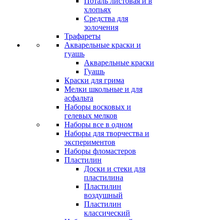
Поталь листовая и в
хлопьях
Средства для
золочения
Трафареты
Акварельные краски и
гуашь
Акварельные краски
Гуашь
Краски для грима
Мелки школьные и для
асфальта
Наборы восковых и
гелевых мелков
Наборы все в одном
Наборы для творчества и
экспериментов
Наборы фломастеров
Пластилин
Доски и стеки для
пластилина
Пластилин
воздушный
Пластилин
классический