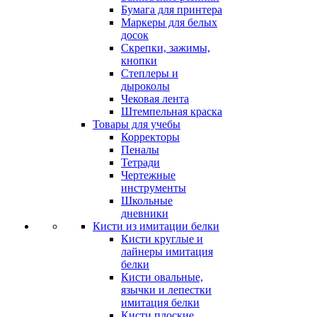
Бумага для принтера
Маркеры для белых
досок
Скрепки, зажимы,
кнопки
Степлеры и
дыроколы
Чековая лента
Штемпельная краска
Товары для учебы
Корректоры
Пеналы
Тетради
Чертежные
инструменты
Школьные
дневники
Кисти из имитации белки
Кисти круглые и
лайнеры имитация
белки
Кисти овальные,
язычки и лепестки
имитация белки
Кисти плоские,