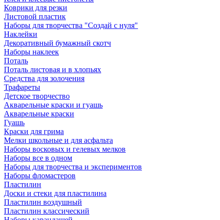
Коврики для резки
Листовой пластик
Наборы для творчества "Создай с нуля"
Наклейки
Декоративный бумажный скотч
Наборы наклеек
Поталь
Поталь листовая и в хлопьях
Средства для золочения
Трафареты
Детское творчество
Акварельные краски и гуашь
Акварельные краски
Гуашь
Краски для грима
Мелки школьные и для асфальта
Наборы восковых и гелевых мелков
Наборы все в одном
Наборы для творчества и экспериментов
Наборы фломастеров
Пластилин
Доски и стеки для пластилина
Пластилин воздушный
Пластилин классический
Наборы карандашей