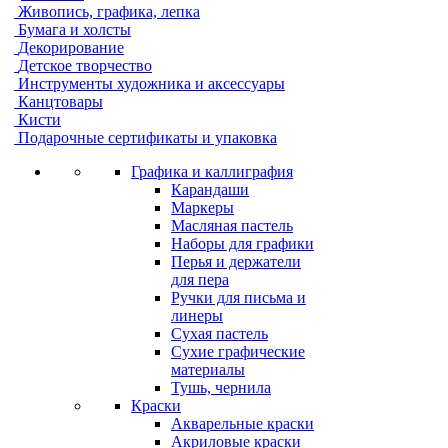
Живопись, графика, лепка
Бумага и холсты
Декорирование
Детское творчество
Инструменты художника и аксессуары
Канцтовары
Кисти
Подарочные сертификаты и упаковка
Графика и каллиграфия
Карандаши
Маркеры
Масляная пастель
Наборы для графики
Перья и держатели
для пера
Ручки для письма и
линеры
Сухая пастель
Сухие графические
материалы
Тушь, чернила
Краски
Акварельные краски
Акриловые краски