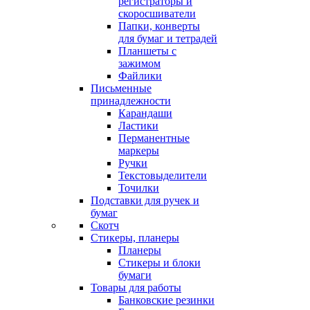
регистраторы и
скоросшиватели
Папки, конверты
для бумаг и тетрадей
Планшеты с
зажимом
Файлики
Письменные
принадлежности
Карандаши
Ластики
Перманентные
маркеры
Ручки
Текстовыделители
Точилки
Подставки для ручек и
бумаг
Скотч
Стикеры, планеры
Планеры
Стикеры и блоки
бумаги
Товары для работы
Банковские резинки