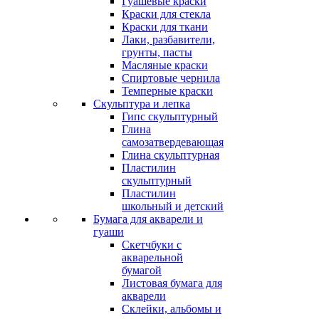
Гуашевые краски
Краски для стекла
Краски для ткани
Лаки, разбавители,
грунты, пасты
Масляные краски
Спиртовые чернила
Темперные краски
Скульптура и лепка
Гипс скульптурный
Глина
самозатвердевающая
Глина скульптурная
Пластилин
скульптурный
Пластилин
школьный и детский
Бумага для акварели и
гуаши
Скетчбуки с
акварельной
бумагой
Листовая бумага для
акварели
Склейки, альбомы и