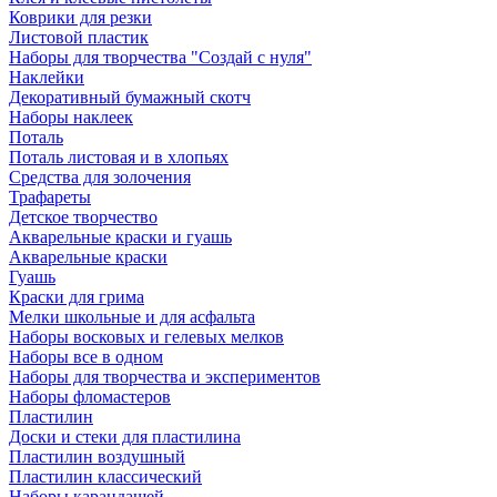
Коврики для резки
Листовой пластик
Наборы для творчества "Создай с нуля"
Наклейки
Декоративный бумажный скотч
Наборы наклеек
Поталь
Поталь листовая и в хлопьях
Средства для золочения
Трафареты
Детское творчество
Акварельные краски и гуашь
Акварельные краски
Гуашь
Краски для грима
Мелки школьные и для асфальта
Наборы восковых и гелевых мелков
Наборы все в одном
Наборы для творчества и экспериментов
Наборы фломастеров
Пластилин
Доски и стеки для пластилина
Пластилин воздушный
Пластилин классический
Наборы карандашей