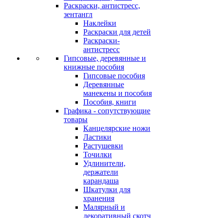
Раскраски, антистресс,
зентангл
Наклейки
Раскраски для детей
Раскраски-
антистресс
Гипсовые, деревянные и
книжные пособия
Гипсовые пособия
Деревянные
манекены и пособия
Пособия, книги
Графика - сопутствующие
товары
Канцелярские ножи
Ластики
Растушевки
Точилки
Удлинители,
держатели
карандаша
Шкатулки для
хранения
Малярный и
декоративный скотч