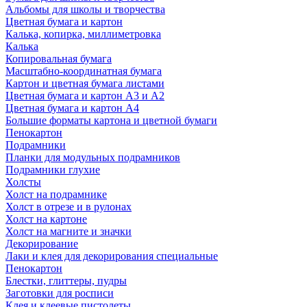
Альбомы для школы и творчества
Цветная бумага и картон
Калька, копирка, миллиметровка
Калька
Копировальная бумага
Масштабно-координатная бумага
Картон и цветная бумага листами
Цветная бумага и картон А3 и А2
Цветная бумага и картон А4
Большие форматы картона и цветной бумаги
Пенокартон
Подрамники
Планки для модульных подрамников
Подрамники глухие
Холсты
Холст на подрамнике
Холст в отрезе и в рулонах
Холст на картоне
Холст на магните и значки
Декорирование
Лаки и клея для декорирования специальные
Пенокартон
Блестки, глиттеры, пудры
Заготовки для росписи
Клея и клеевые пистолеты