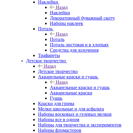
Наклейки
Назад
Наклейки
Декоративный бумажный скотч
Наборы наклеек
Поталь
Назад
Поталь
Поталь листовая и в хлопьях
Средства для золочения
Трафареты
Детское творчество
Назад
Детское творчество
Акварельные краски и гуашь
Назад
Акварельные краски и гуашь
Акварельные краски
Гуашь
Краски для грима
Мелки школьные и для асфальта
Наборы восковых и гелевых мелков
Наборы все в одном
Наборы для творчества и экспериментов
Наборы фломастеров