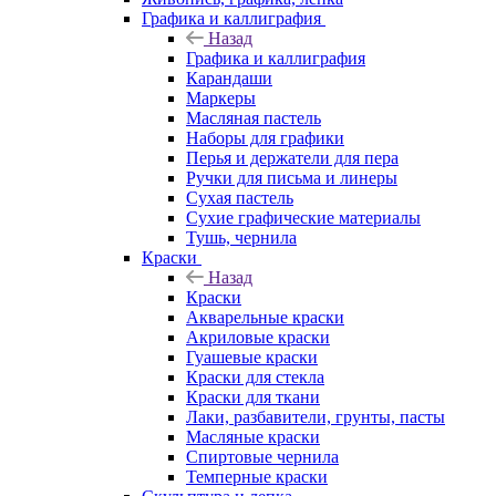
Графика и каллиграфия
Назад
Графика и каллиграфия
Карандаши
Маркеры
Масляная пастель
Наборы для графики
Перья и держатели для пера
Ручки для письма и линеры
Сухая пастель
Сухие графические материалы
Тушь, чернила
Краски
Назад
Краски
Акварельные краски
Акриловые краски
Гуашевые краски
Краски для стекла
Краски для ткани
Лаки, разбавители, грунты, пасты
Масляные краски
Спиртовые чернила
Темперные краски