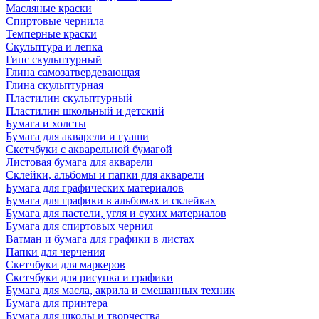
Масляные краски
Спиртовые чернила
Темперные краски
Скульптура и лепка
Гипс скульптурный
Глина самозатвердевающая
Глина скульптурная
Пластилин скульптурный
Пластилин школьный и детский
Бумага и холсты
Бумага для акварели и гуаши
Скетчбуки с акварельной бумагой
Листовая бумага для акварели
Склейки, альбомы и папки для акварели
Бумага для графических материалов
Бумага для графики в альбомах и склейках
Бумага для пастели, угля и сухих материалов
Бумага для спиртовых чернил
Ватман и бумага для графики в листах
Папки для черчения
Скетчбуки для маркеров
Скетчбуки для рисунка и графики
Бумага для масла, акрила и смешанных техник
Бумага для принтера
Бумага для школы и творчества