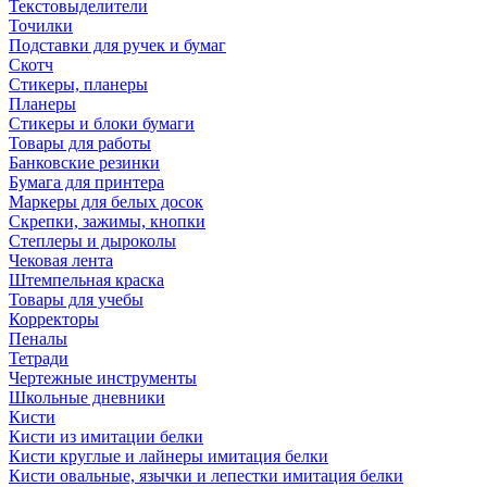
Текстовыделители
Точилки
Подставки для ручек и бумаг
Скотч
Стикеры, планеры
Планеры
Стикеры и блоки бумаги
Товары для работы
Банковские резинки
Бумага для принтера
Маркеры для белых досок
Скрепки, зажимы, кнопки
Степлеры и дыроколы
Чековая лента
Штемпельная краска
Товары для учебы
Корректоры
Пеналы
Тетради
Чертежные инструменты
Школьные дневники
Кисти
Кисти из имитации белки
Кисти круглые и лайнеры имитация белки
Кисти овальные, язычки и лепестки имитация белки