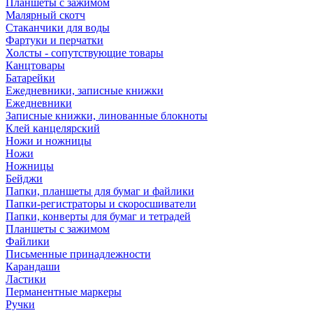
Планшеты с зажимом
Малярный скотч
Стаканчики для воды
Фартуки и перчатки
Холсты - сопутствующие товары
Канцтовары
Батарейки
Ежедневники, записные книжки
Ежедневники
Записные книжки, линованные блокноты
Клей канцелярский
Ножи и ножницы
Ножи
Ножницы
Бейджи
Папки, планшеты для бумаг и файлики
Папки-регистраторы и скоросшиватели
Папки, конверты для бумаг и тетрадей
Планшеты с зажимом
Файлики
Письменные принадлежности
Карандаши
Ластики
Перманентные маркеры
Ручки