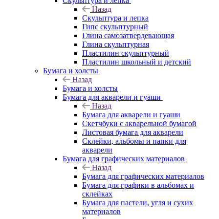
Скульптура и лепка
Назад
Скульптура и лепка
Гипс скульптурный
Глина самозатвердевающая
Глина скульптурная
Пластилин скульптурный
Пластилин школьный и детский
Бумага и холсты
Назад
Бумага и холсты
Бумага для акварели и гуаши
Назад
Бумага для акварели и гуаши
Скетчбуки с акварельной бумагой
Листовая бумага для акварели
Склейки, альбомы и папки для
акварели
Бумага для графических материалов
Назад
Бумага для графических материалов
Бумага для графики в альбомах и
склейках
Бумага для пастели, угля и сухих
материалов