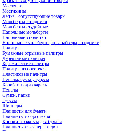
Краски - сопутствующие товары
Масленки
Мастихины
Лепка - сопутствующие товары
Мольберты, этюдники
Мольберты студийные
Напольные мольберты
Напольные этюдники
Настольные мольберты, органайзеры, этюдники
Палитры
Бумажные отрывные палитры
Деревянные палитры
Керамические палитры
Палитры из оргстекла
Пластиковые палитры
Пеналы, сумки, тубусы
Коробки под акварель
Пеналы
Сумки, папки
Тубусы
Шопперы
Планшеты для бумаги
Планшеты из оргстекла
Кнопки и зажимы для бумаги
Планшеты из фанеры и двп