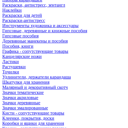
Раскраски, антистресс, зентангл
Наклейки
Раскраски для детей
Раскраски-антистресс
Инструменты художника и аксессуары
Гипсовые, деревянные и книжные пособия
Гипсовые пособия
Деревянные манекены и пособия
Пособия, книги
Графика - сопутствующие товары
Канцелярские ножи
Ластики
Растушевки
Точилки
Удлинители, держатели карандаша
Шкатулки для хранения
Малярный и декоративный скотч
Значки тематические
Значки акриловые
Значки деревянные
Значки эмалированные
Кисти - сопутствующие товары
Клеенки, покрытия, доски
Коробки и ящики для хранения