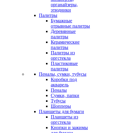
органайзеры,
этюдники
Палитры
Бумажные
отрывные палитры
Деревянные
палитры
Керамические
палитры
Палитры из
оргстекла
Пластиковые
палитры
Пеналы, сумки, тубусы
Коробки под
акварель
Пеналы
Сумки, папки
Тубусы
Шопперы
Планшеты для бумаги
Планшеты из
оргстекла
Кнопки и зажимы
для бумаги