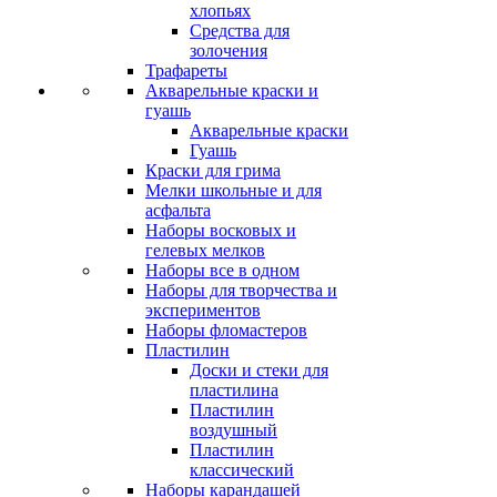
хлопьях
Средства для
золочения
Трафареты
Акварельные краски и
гуашь
Акварельные краски
Гуашь
Краски для грима
Мелки школьные и для
асфальта
Наборы восковых и
гелевых мелков
Наборы все в одном
Наборы для творчества и
экспериментов
Наборы фломастеров
Пластилин
Доски и стеки для
пластилина
Пластилин
воздушный
Пластилин
классический
Наборы карандашей