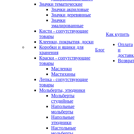
Значки тематические
Значки акриловые
Значки деревянные
Значки
эмалированные
Кисти - сопутствующие
Как купить
товары
Клеенки, покрытия, доски
Оплата
Коробки и ящики для
Блог
и
хранения
доставк
Краски - сопутствующие
Возвра
товары
Масленки
Мастихины
Лепка - сопутствующие
товары
Мольберты, этюдники
Мольберты
студийные
Напольные
мольберты
Напольные
этюдники
Настольные
мольберты,