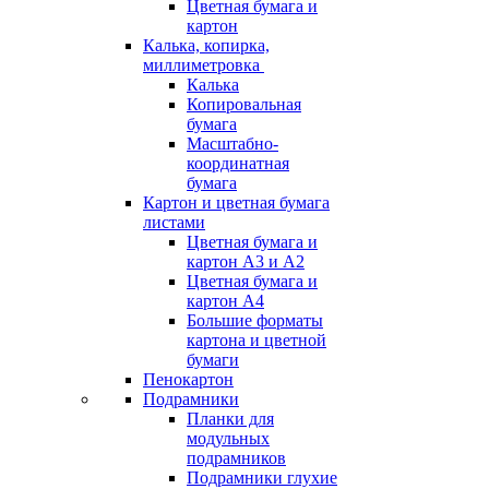
Цветная бумага и
картон
Калька, копирка,
миллиметровка
Калька
Копировальная
бумага
Масштабно-
координатная
бумага
Картон и цветная бумага
листами
Цветная бумага и
картон А3 и А2
Цветная бумага и
картон А4
Большие форматы
картона и цветной
бумаги
Пенокартон
Подрамники
Планки для
модульных
подрамников
Подрамники глухие