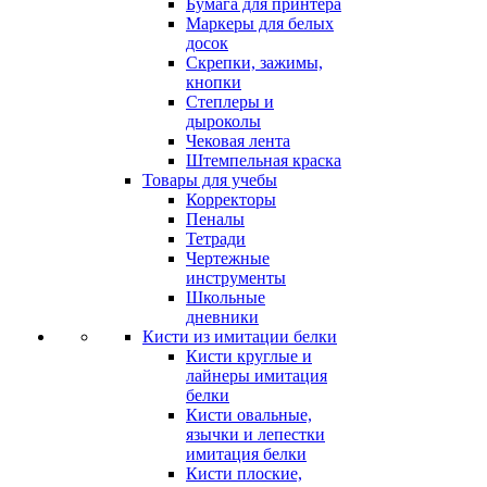
Бумага для принтера
Маркеры для белых
досок
Скрепки, зажимы,
кнопки
Степлеры и
дыроколы
Чековая лента
Штемпельная краска
Товары для учебы
Корректоры
Пеналы
Тетради
Чертежные
инструменты
Школьные
дневники
Кисти из имитации белки
Кисти круглые и
лайнеры имитация
белки
Кисти овальные,
язычки и лепестки
имитация белки
Кисти плоские,