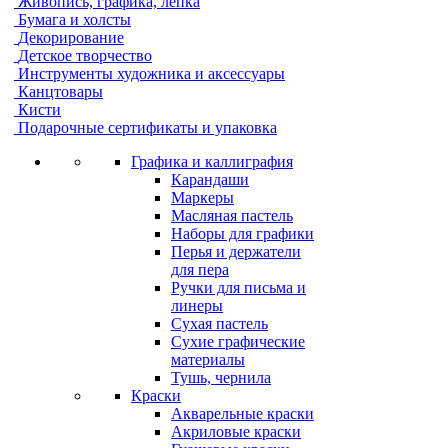
Живопись, графика, лепка
Бумага и холсты
Декорирование
Детское творчество
Инструменты художника и аксессуары
Канцтовары
Кисти
Подарочные сертификаты и упаковка
Графика и каллиграфия
Карандаши
Маркеры
Масляная пастель
Наборы для графики
Перья и держатели
для пера
Ручки для письма и
линеры
Сухая пастель
Сухие графические
материалы
Тушь, чернила
Краски
Акварельные краски
Акриловые краски