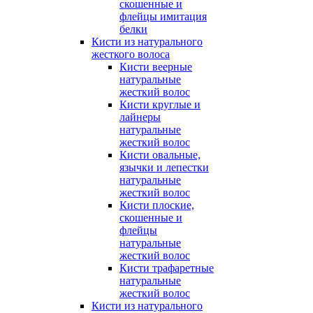
скошенные и
флейцы имитация
белки
Кисти из натурального
жесткого волоса
Кисти веерные
натуральные
жесткий волос
Кисти круглые и
лайнеры
натуральные
жесткий волос
Кисти овальные,
язычки и лепестки
натуральные
жесткий волос
Кисти плоские,
скошенные и
флейцы
натуральные
жесткий волос
Кисти трафаретные
натуральные
жесткий волос
Кисти из натурального