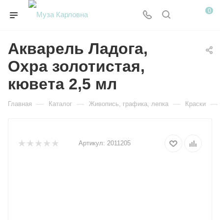
0
Акварель Ладога,
Охра золотистая,
кювета 2,5 мл
—
—
—
—
Главная
Каталог
Живопись, графика, лепка
Краски
Артикул:
2011205