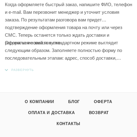
Когда оформляете быстрый заказ, напишите ФИО, телефон
и e-mail. Вам перезвонит менеджер и уточнит условия
заказа. По результатам разговора вам придет
подтверждение оформления товара на почту или через
СМС. Теперь останется только ждать доставки и
Оформление заказа в стандартном режиме выглядит
радоваться новой покупке.
следующим образом. Заполняете полностью форму по
последовательным этапам: адрес, способ доставки,
оплаты, данные о себе. Советуем в комментарии к заказу
написать информацию, которая поможет курьеру вас найти.
Нажмите кнопку «Оформить заказ».
О КОМПАНИИ
БЛОГ
ОФЕРТА
ОПЛАТА И ДОСТАВКА
ВОЗВРАТ
КОНТАКТЫ