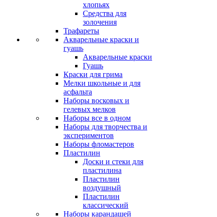
хлопьях
Средства для
золочения
Трафареты
Акварельные краски и
гуашь
Акварельные краски
Гуашь
Краски для грима
Мелки школьные и для
асфальта
Наборы восковых и
гелевых мелков
Наборы все в одном
Наборы для творчества и
экспериментов
Наборы фломастеров
Пластилин
Доски и стеки для
пластилина
Пластилин
воздушный
Пластилин
классический
Наборы карандашей