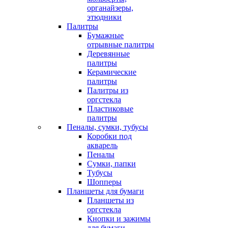
органайзеры,
этюдники
Палитры
Бумажные
отрывные палитры
Деревянные
палитры
Керамические
палитры
Палитры из
оргстекла
Пластиковые
палитры
Пеналы, сумки, тубусы
Коробки под
акварель
Пеналы
Сумки, папки
Тубусы
Шопперы
Планшеты для бумаги
Планшеты из
оргстекла
Кнопки и зажимы
для бумаги