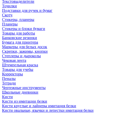
Текстовыделители
Точилки
Подставки для ручек и бумаг
Скотч
Стикеры, планеры
Планеры
Стикеры и блоки бумаги
Товары для работы
Банковские резинки
Бумага для принтера
Маркеры для белых досок
Скрепки, зажимы, кнопки
Степлеры и дыроколы
Чековая лента
Штемпельная краска
Товары для учебы
Корректоры
Пеналы
Тетради
Чертежные инструменты
Школьные дневники
Кисти
Кисти из имитации белки
Кисти круглые и лайнеры имитация белки
Кисти овальные, язычки и лепестки имитация белки