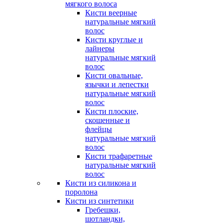
мягкого волоса
Кисти веерные
натуральные мягкий
волос
Кисти круглые и
лайнеры
натуральные мягкий
волос
Кисти овальные,
язычки и лепестки
натуральные мягкий
волос
Кисти плоские,
скошенные и
флейцы
натуральные мягкий
волос
Кисти трафаретные
натуральные мягкий
волос
Кисти из силикона и
поролона
Кисти из синтетики
Гребешки,
шотландки,