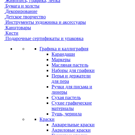
Живопись, графика, лепка
Бумага и холсты
Декорирование
Детское творчество
Инструменты художника и аксессуары
Канцтовары
Кисти
Подарочные сертификаты и упаковка
Графика и каллиграфия
Карандаши
Маркеры
Масляная пастель
Наборы для графики
Перья и держатели
для пера
Ручки для письма и
линеры
Сухая пастель
Сухие графические
материалы
Тушь, чернила
Краски
Акварельные краски
Акриловые краски