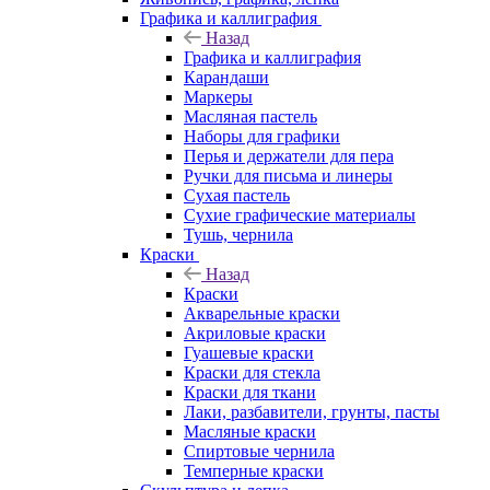
Графика и каллиграфия
Назад
Графика и каллиграфия
Карандаши
Маркеры
Масляная пастель
Наборы для графики
Перья и держатели для пера
Ручки для письма и линеры
Сухая пастель
Сухие графические материалы
Тушь, чернила
Краски
Назад
Краски
Акварельные краски
Акриловые краски
Гуашевые краски
Краски для стекла
Краски для ткани
Лаки, разбавители, грунты, пасты
Масляные краски
Спиртовые чернила
Темперные краски