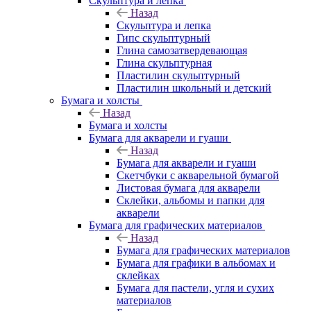
Скульптура и лепка
Назад
Скульптура и лепка
Гипс скульптурный
Глина самозатвердевающая
Глина скульптурная
Пластилин скульптурный
Пластилин школьный и детский
Бумага и холсты
Назад
Бумага и холсты
Бумага для акварели и гуаши
Назад
Бумага для акварели и гуаши
Скетчбуки с акварельной бумагой
Листовая бумага для акварели
Склейки, альбомы и папки для
акварели
Бумага для графических материалов
Назад
Бумага для графических материалов
Бумага для графики в альбомах и
склейках
Бумага для пастели, угля и сухих
материалов