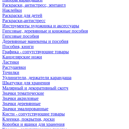
Раскраски, антистресс, зентангл
Наклейки
Раскраски для детей
Раскраски-антистресс
Инструменты художника и аксессуары
Гипсовые, деревянные и книжные пособия
Гипсовые пособия
Деревянные манекены и пособия
Пособия, книги
Графика - сопутствующие товары
Канцелярские ножи
Ластики
Растушевки
Точилки
Удлинители, держатели карандаша
Шкатулки для хранения
Малярный и декоративный скотч
Значки тематические
Значки акриловые
Значки деревянные
Значки эмалированные
Кисти - сопутствующие товары
Клеенки, покрытия, доски
Коробки и ящики для хранения