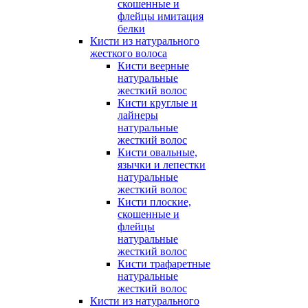
скошенные и
флейцы имитация
белки
Кисти из натурального
жесткого волоса
Кисти веерные
натуральные
жесткий волос
Кисти круглые и
лайнеры
натуральные
жесткий волос
Кисти овальные,
язычки и лепестки
натуральные
жесткий волос
Кисти плоские,
скошенные и
флейцы
натуральные
жесткий волос
Кисти трафаретные
натуральные
жесткий волос
Кисти из натурального