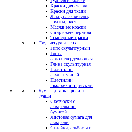
Гуашевые краски
Краски для стекла
Краски для ткани
Лаки, разбавители,
грунты, пасты
Масляные краски
Спиртовые чернила
Темперные краски
Скульптура и лепка
Гипс скульптурный
Глина
самозатвердевающая
Глина скульптурная
Пластилин
скульптурный
Пластилин
школьный и детский
Бумага для акварели и
гуаши
Скетчбуки с
акварельной
бумагой
Листовая бумага для
акварели
Склейки, альбомы и