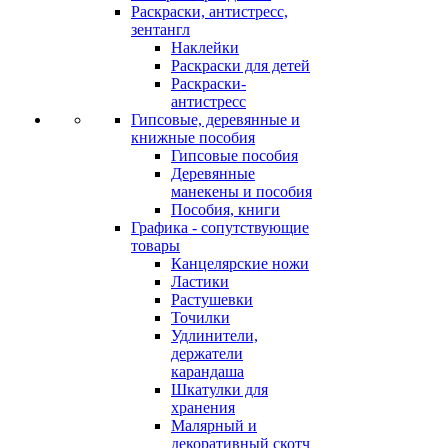
Раскраски, антистресс,
зентангл
Наклейки
Раскраски для детей
Раскраски-
антистресс
Гипсовые, деревянные и
книжные пособия
Гипсовые пособия
Деревянные
манекены и пособия
Пособия, книги
Графика - сопутствующие
товары
Канцелярские ножи
Ластики
Растушевки
Точилки
Удлинители,
держатели
карандаша
Шкатулки для
хранения
Малярный и
декоративный скотч