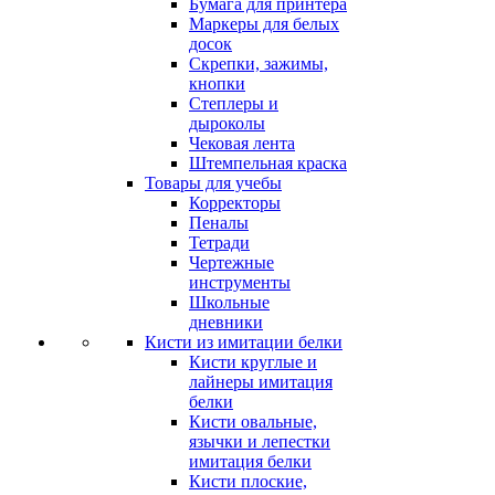
Бумага для принтера
Маркеры для белых
досок
Скрепки, зажимы,
кнопки
Степлеры и
дыроколы
Чековая лента
Штемпельная краска
Товары для учебы
Корректоры
Пеналы
Тетради
Чертежные
инструменты
Школьные
дневники
Кисти из имитации белки
Кисти круглые и
лайнеры имитация
белки
Кисти овальные,
язычки и лепестки
имитация белки
Кисти плоские,