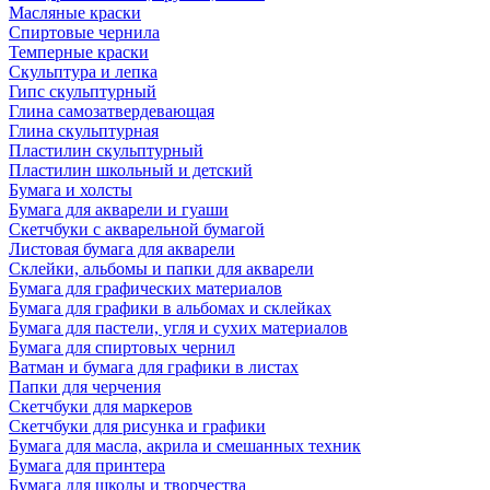
Масляные краски
Спиртовые чернила
Темперные краски
Скульптура и лепка
Гипс скульптурный
Глина самозатвердевающая
Глина скульптурная
Пластилин скульптурный
Пластилин школьный и детский
Бумага и холсты
Бумага для акварели и гуаши
Скетчбуки с акварельной бумагой
Листовая бумага для акварели
Склейки, альбомы и папки для акварели
Бумага для графических материалов
Бумага для графики в альбомах и склейках
Бумага для пастели, угля и сухих материалов
Бумага для спиртовых чернил
Ватман и бумага для графики в листах
Папки для черчения
Скетчбуки для маркеров
Скетчбуки для рисунка и графики
Бумага для масла, акрила и смешанных техник
Бумага для принтера
Бумага для школы и творчества