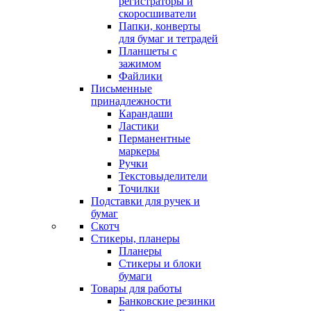
регистраторы и
скоросшиватели
Папки, конверты
для бумаг и тетрадей
Планшеты с
зажимом
Файлики
Письменные
принадлежности
Карандаши
Ластики
Перманентные
маркеры
Ручки
Текстовыделители
Точилки
Подставки для ручек и
бумаг
Скотч
Стикеры, планеры
Планеры
Стикеры и блоки
бумаги
Товары для работы
Банковские резинки