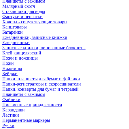
Планшеты с зажимом
Малярный скотч
Стаканчики для воды
Фартуки и перчатки
Холсты - сопутствующие товары
Канцтовары
Батарейки
Ежедневники, записные книжки
Ежедневники
Записные книжки, линованные блокноты
Клей канцелярский
Ножи и ножницы
Ножи
Ножницы
Бейджи
Папки, планшеты для бумаг и файлики
Папки-регистраторы и скоросшиватели
Папки, конверты для бумаг и тетрадей
Планшеты с зажимом
Файлики
Письменные принадлежности
Карандаши
Ластики
Перманентные маркеры
Ручки