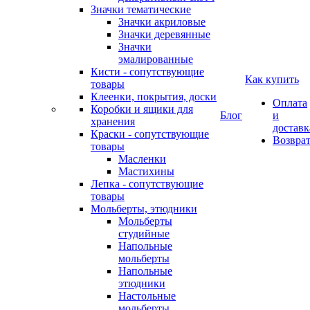
Значки тематические
Значки акриловые
Значки деревянные
Значки
эмалированные
Кисти - сопутствующие
Как купить
товары
Клеенки, покрытия, доски
Оплата
Коробки и ящики для
Блог
и
хранения
доставк
Краски - сопутствующие
Возвра
товары
Масленки
Мастихины
Лепка - сопутствующие
товары
Мольберты, этюдники
Мольберты
студийные
Напольные
мольберты
Напольные
этюдники
Настольные
мольберты,