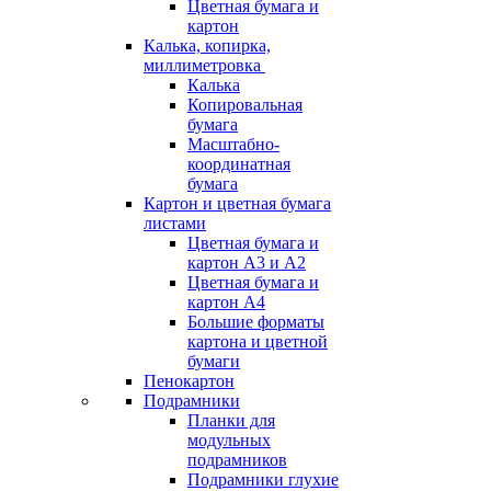
Цветная бумага и
картон
Калька, копирка,
миллиметровка
Калька
Копировальная
бумага
Масштабно-
координатная
бумага
Картон и цветная бумага
листами
Цветная бумага и
картон А3 и А2
Цветная бумага и
картон А4
Большие форматы
картона и цветной
бумаги
Пенокартон
Подрамники
Планки для
модульных
подрамников
Подрамники глухие