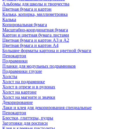
Альбомы для школы и творчества
Цветная бумага и картон
Калька, копирка, миллиметровка
Калька
Копировальная бумага
Масштабно-координатная бумага
Картон и цветная бумага листами
Цветная бумага и картон А3 и А2
Цветная бумага и картон А4
Большие форматы картона и цветной бумаги
Пенокартон
Подрамники
Планки для модульных подрамников
Подрамники глухие
Холсты
Холст на подрамнике
Холст в отрезе и в рулонах
Холст на картоне
Холст на магните и значки
Декорирование
Лаки и клея для декорирования специальные
Пенокартон
Блестки, глиттеры, пудры
Заготовки для росписи
Клея и клеевые пистолеты