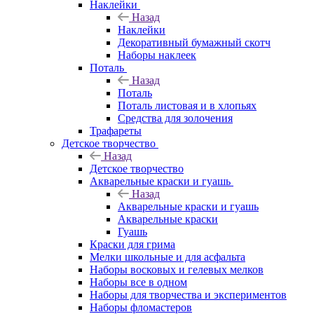
Наклейки
Назад
Наклейки
Декоративный бумажный скотч
Наборы наклеек
Поталь
Назад
Поталь
Поталь листовая и в хлопьях
Средства для золочения
Трафареты
Детское творчество
Назад
Детское творчество
Акварельные краски и гуашь
Назад
Акварельные краски и гуашь
Акварельные краски
Гуашь
Краски для грима
Мелки школьные и для асфальта
Наборы восковых и гелевых мелков
Наборы все в одном
Наборы для творчества и экспериментов
Наборы фломастеров