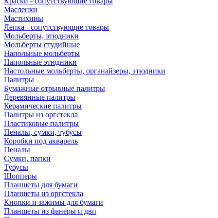
Краски - сопутствующие товары
Масленки
Мастихины
Лепка - сопутствующие товары
Мольберты, этюдники
Мольберты студийные
Напольные мольберты
Напольные этюдники
Настольные мольберты, органайзеры, этюдники
Палитры
Бумажные отрывные палитры
Деревянные палитры
Керамические палитры
Палитры из оргстекла
Пластиковые палитры
Пеналы, сумки, тубусы
Коробки под акварель
Пеналы
Сумки, папки
Тубусы
Шопперы
Планшеты для бумаги
Планшеты из оргстекла
Кнопки и зажимы для бумаги
Планшеты из фанеры и двп