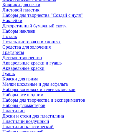
Коврики для резки
Листовой пластик
Наборы для творчества "Создай с нуля"
Наклейки
Декоративный бумажный скотч
Наборы наклеек
Поталь
Поталь листовая и в хлопьях
Средства для золочения
Трафареты
Детское творчество
Акварельные краски и гуашь
Акварельные краски
Гуашь
Краски для грима
Мелки школьные и для асфальта
Наборы восковых и гелевых мелков
Наборы все в одном
Наборы для творчества и экспериментов
Наборы фломастеров
Пластилин
Доски и стеки для пластилина
Пластилин воздушный
Пластилин классический
Наборы карандашей