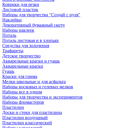
Коврики для резки
Листовой пластик
Наборы для творчества "Создай с нуля"
Наклейки
Декоративный бумажный скотч
Наборы наклеек
Поталь
Поталь листовая и в хлопьях
Средства для золочения
Трафареты
Детское творчество
Акварельные краски и гуашь
Акварельные краски
Гуашь
Краски для грима
Мелки школьные и для асфальта
Наборы восковых и гелевых мелков
Наборы все в одном
Наборы для творчества и экспериментов
Наборы фломастеров
Пластилин
Доски и стеки для пластилина
Пластилин воздушный
Пластилин классический
Наборы карандашей