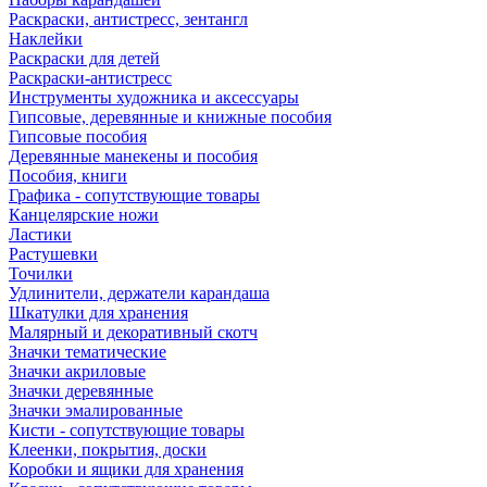
Раскраски, антистресс, зентангл
Наклейки
Раскраски для детей
Раскраски-антистресс
Инструменты художника и аксессуары
Гипсовые, деревянные и книжные пособия
Гипсовые пособия
Деревянные манекены и пособия
Пособия, книги
Графика - сопутствующие товары
Канцелярские ножи
Ластики
Растушевки
Точилки
Удлинители, держатели карандаша
Шкатулки для хранения
Малярный и декоративный скотч
Значки тематические
Значки акриловые
Значки деревянные
Значки эмалированные
Кисти - сопутствующие товары
Клеенки, покрытия, доски
Коробки и ящики для хранения