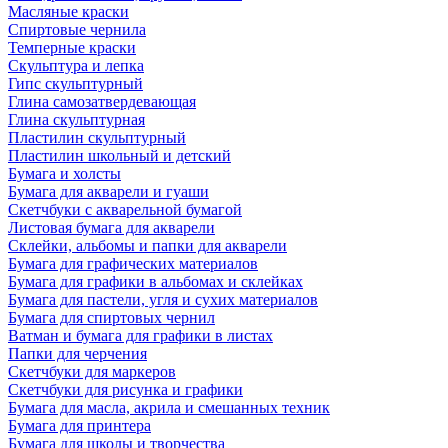
Масляные краски
Спиртовые чернила
Темперные краски
Скульптура и лепка
Гипс скульптурный
Глина самозатвердевающая
Глина скульптурная
Пластилин скульптурный
Пластилин школьный и детский
Бумага и холсты
Бумага для акварели и гуаши
Скетчбуки с акварельной бумагой
Листовая бумага для акварели
Склейки, альбомы и папки для акварели
Бумага для графических материалов
Бумага для графики в альбомах и склейках
Бумага для пастели, угля и сухих материалов
Бумага для спиртовых чернил
Ватман и бумага для графики в листах
Папки для черчения
Скетчбуки для маркеров
Скетчбуки для рисунка и графики
Бумага для масла, акрила и смешанных техник
Бумага для принтера
Бумага для школы и творчества