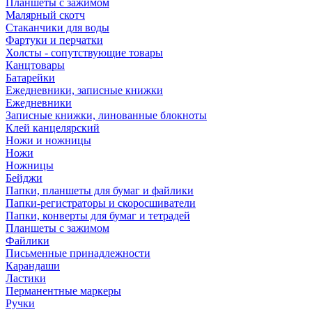
Планшеты с зажимом
Малярный скотч
Стаканчики для воды
Фартуки и перчатки
Холсты - сопутствующие товары
Канцтовары
Батарейки
Ежедневники, записные книжки
Ежедневники
Записные книжки, линованные блокноты
Клей канцелярский
Ножи и ножницы
Ножи
Ножницы
Бейджи
Папки, планшеты для бумаг и файлики
Папки-регистраторы и скоросшиватели
Папки, конверты для бумаг и тетрадей
Планшеты с зажимом
Файлики
Письменные принадлежности
Карандаши
Ластики
Перманентные маркеры
Ручки