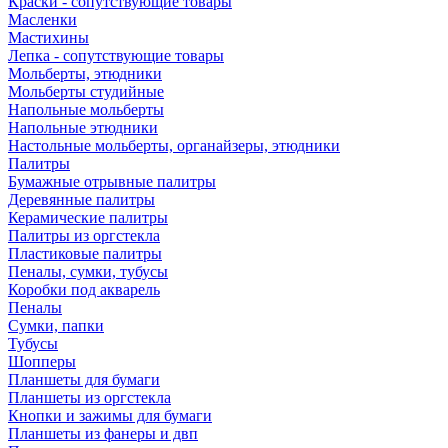
Краски - сопутствующие товары
Масленки
Мастихины
Лепка - сопутствующие товары
Мольберты, этюдники
Мольберты студийные
Напольные мольберты
Напольные этюдники
Настольные мольберты, органайзеры, этюдники
Палитры
Бумажные отрывные палитры
Деревянные палитры
Керамические палитры
Палитры из оргстекла
Пластиковые палитры
Пеналы, сумки, тубусы
Коробки под акварель
Пеналы
Сумки, папки
Тубусы
Шопперы
Планшеты для бумаги
Планшеты из оргстекла
Кнопки и зажимы для бумаги
Планшеты из фанеры и двп