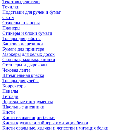
Текстовыделители
Точилки
Подставки для ручек и бумаг
Скотч
Стикеры, планеры
Планеры
Стикеры и блоки бумаги
Товары для работы
Банковские резинки
Бумага для принтера
Маркеры для белых досок
Скрепки, зажимы, кнопки
Степлеры и дыроколы
Чековая лента
Штемпельная краска
Товары для учебы
Корректоры
Пеналы
Тетради
Чертежные инструменты
Школьные дневники
Кисти
Кисти из имитации белки
Кисти круглые и лайнеры имитация белки
Кисти овальные, язычки и лепестки имитация белки