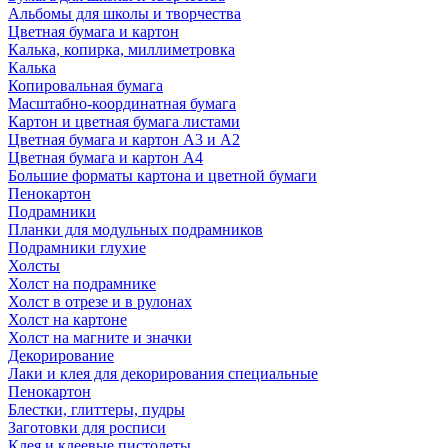
Альбомы для школы и творчества
Цветная бумага и картон
Калька, копирка, миллиметровка
Калька
Копировальная бумага
Масштабно-координатная бумага
Картон и цветная бумага листами
Цветная бумага и картон А3 и А2
Цветная бумага и картон А4
Большие форматы картона и цветной бумаги
Пенокартон
Подрамники
Планки для модульных подрамников
Подрамники глухие
Холсты
Холст на подрамнике
Холст в отрезе и в рулонах
Холст на картоне
Холст на магните и значки
Декорирование
Лаки и клея для декорирования специальные
Пенокартон
Блестки, глиттеры, пудры
Заготовки для росписи
Клея и клеевые пистолеты