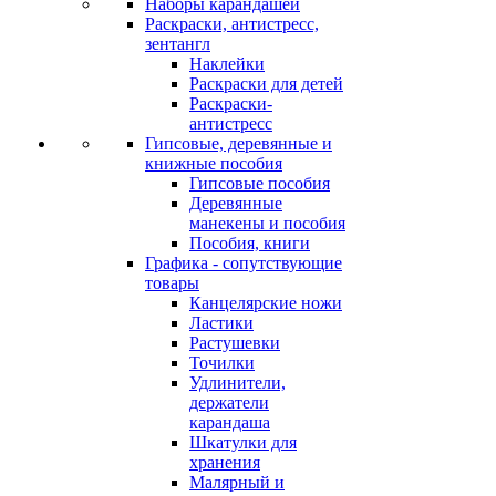
Наборы карандашей
Раскраски, антистресс,
зентангл
Наклейки
Раскраски для детей
Раскраски-
антистресс
Гипсовые, деревянные и
книжные пособия
Гипсовые пособия
Деревянные
манекены и пособия
Пособия, книги
Графика - сопутствующие
товары
Канцелярские ножи
Ластики
Растушевки
Точилки
Удлинители,
держатели
карандаша
Шкатулки для
хранения
Малярный и