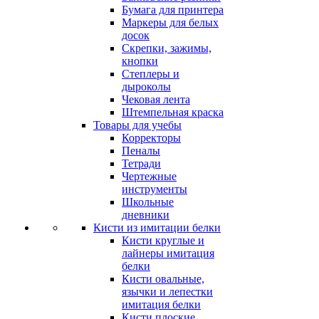
Бумага для принтера
Маркеры для белых
досок
Скрепки, зажимы,
кнопки
Степлеры и
дыроколы
Чековая лента
Штемпельная краска
Товары для учебы
Корректоры
Пеналы
Тетради
Чертежные
инструменты
Школьные
дневники
Кисти из имитации белки
Кисти круглые и
лайнеры имитация
белки
Кисти овальные,
язычки и лепестки
имитация белки
Кисти плоские,