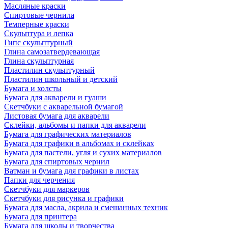
Масляные краски
Спиртовые чернила
Темперные краски
Скульптура и лепка
Гипс скульптурный
Глина самозатвердевающая
Глина скульптурная
Пластилин скульптурный
Пластилин школьный и детский
Бумага и холсты
Бумага для акварели и гуаши
Скетчбуки с акварельной бумагой
Листовая бумага для акварели
Склейки, альбомы и папки для акварели
Бумага для графических материалов
Бумага для графики в альбомах и склейках
Бумага для пастели, угля и сухих материалов
Бумага для спиртовых чернил
Ватман и бумага для графики в листах
Папки для черчения
Скетчбуки для маркеров
Скетчбуки для рисунка и графики
Бумага для масла, акрила и смешанных техник
Бумага для принтера
Бумага для школы и творчества