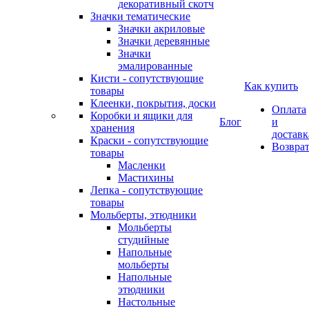
декоративный скотч
Значки тематические
Значки акриловые
Значки деревянные
Значки
эмалированные
Кисти - сопутствующие
Как купить
товары
Клеенки, покрытия, доски
Оплата
Коробки и ящики для
Блог
и
хранения
доставк
Краски - сопутствующие
Возвра
товары
Масленки
Мастихины
Лепка - сопутствующие
товары
Мольберты, этюдники
Мольберты
студийные
Напольные
мольберты
Напольные
этюдники
Настольные