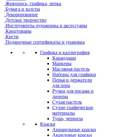
Живопись, графика, лепка
Бумага и холсты
Декорирование
Детское творчество
Инструменты художника и аксессуары
Канцтовары
Кисти
Подарочные сертификаты и упаковка
Графика и каллиграфия
Карандаши
Маркеры
Масляная пастель
Наборы для графики
Перья и держатели
для пера
Ручки для письма и
линеры
Сухая пастель
Сухие графические
материалы
Тушь, чернила
Краски
Акварельные краски
Акриловые краски