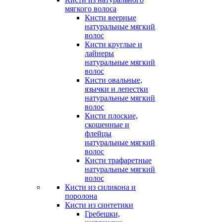
мягкого волоса
Кисти веерные
натуральные мягкий
волос
Кисти круглые и
лайнеры
натуральные мягкий
волос
Кисти овальные,
язычки и лепестки
натуральные мягкий
волос
Кисти плоские,
скошенные и
флейцы
натуральные мягкий
волос
Кисти трафаретные
натуральные мягкий
волос
Кисти из силикона и
поролона
Кисти из синтетики
Гребешки,