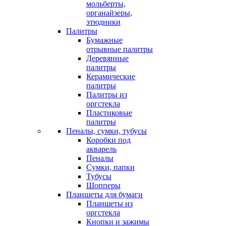
мольберты,
органайзеры,
этюдники
Палитры
Бумажные
отрывные палитры
Деревянные
палитры
Керамические
палитры
Палитры из
оргстекла
Пластиковые
палитры
Пеналы, сумки, тубусы
Коробки под
акварель
Пеналы
Сумки, папки
Тубусы
Шопперы
Планшеты для бумаги
Планшеты из
оргстекла
Кнопки и зажимы