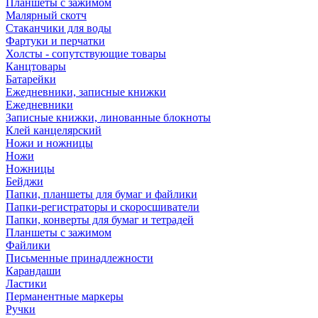
Планшеты с зажимом
Малярный скотч
Стаканчики для воды
Фартуки и перчатки
Холсты - сопутствующие товары
Канцтовары
Батарейки
Ежедневники, записные книжки
Ежедневники
Записные книжки, линованные блокноты
Клей канцелярский
Ножи и ножницы
Ножи
Ножницы
Бейджи
Папки, планшеты для бумаг и файлики
Папки-регистраторы и скоросшиватели
Папки, конверты для бумаг и тетрадей
Планшеты с зажимом
Файлики
Письменные принадлежности
Карандаши
Ластики
Перманентные маркеры
Ручки