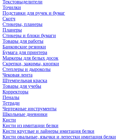
Текстовыделители
Точилки
Подставки для ручек и бумаг
Скотч
Стикеры, планеры
Планеры
Стикеры и блоки бумаги
Товары для работы
Банковские резинки
Бумага для принтера
Маркеры для белых досок
Скрепки, зажимы, кнопки
Степлеры и дыроколы
Чековая лента
Штемпельная краска
Товары для учебы
Корректоры
Пеналы
Тетради
Чертежные инструменты
Школьные дневники
Кисти
Кисти из имитации белки
Кисти круглые и лайнеры имитация белки
Кисти овальные, язычки и лепестки имитация белки