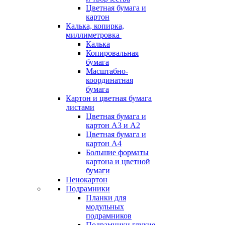
Цветная бумага и
картон
Калька, копирка,
миллиметровка
Калька
Копировальная
бумага
Масштабно-
координатная
бумага
Картон и цветная бумага
листами
Цветная бумага и
картон А3 и А2
Цветная бумага и
картон А4
Большие форматы
картона и цветной
бумаги
Пенокартон
Подрамники
Планки для
модульных
подрамников
Подрамники глухие