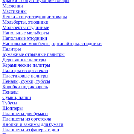
Краски - сопутствующие товары
Масленки
Мастихины
Лепка - сопутствующие товары
Мольберты, этюдники
Мольберты студийные
Напольные мольберты
Напольные этюдники
Настольные мольберты, органайзеры, этюдники
Палитры
Бумажные отрывные палитры
Деревянные палитры
Керамические палитры
Палитры из оргстекла
Пластиковые палитры
Пеналы, сумки, тубусы
Коробки под акварель
Пеналы
Сумки, папки
Тубусы
Шопперы
Планшеты для бумаги
Планшеты из оргстекла
Кнопки и зажимы для бумаги
Планшеты из фанеры и двп