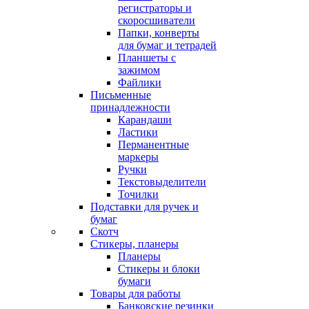
регистраторы и
скоросшиватели
Папки, конверты
для бумаг и тетрадей
Планшеты с
зажимом
Файлики
Письменные
принадлежности
Карандаши
Ластики
Перманентные
маркеры
Ручки
Текстовыделители
Точилки
Подставки для ручек и
бумаг
Скотч
Стикеры, планеры
Планеры
Стикеры и блоки
бумаги
Товары для работы
Банковские резинки