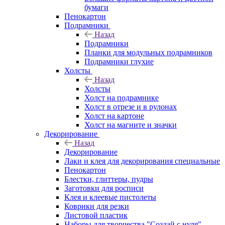
бумаги
Пенокартон
Подрамники
Назад
Подрамники
Планки для модульных подрамников
Подрамники глухие
Холсты
Назад
Холсты
Холст на подрамнике
Холст в отрезе и в рулонах
Холст на картоне
Холст на магните и значки
Декорирование
Назад
Декорирование
Лаки и клея для декорирования специальные
Пенокартон
Блестки, глиттеры, пудры
Заготовки для росписи
Клея и клеевые пистолеты
Коврики для резки
Листовой пластик
Наборы для творчества "Создай с нуля"