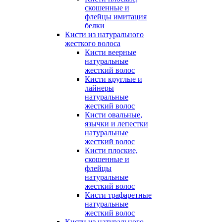
скошенные и
флейцы имитация
белки
Кисти из натурального
жесткого волоса
Кисти веерные
натуральные
жесткий волос
Кисти круглые и
лайнеры
натуральные
жесткий волос
Кисти овальные,
язычки и лепестки
натуральные
жесткий волос
Кисти плоские,
скошенные и
флейцы
натуральные
жесткий волос
Кисти трафаретные
натуральные
жесткий волос
Кисти из натурального