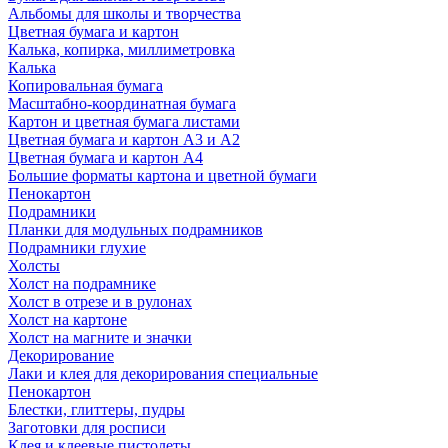
Альбомы для школы и творчества
Цветная бумага и картон
Калька, копирка, миллиметровка
Калька
Копировальная бумага
Масштабно-координатная бумага
Картон и цветная бумага листами
Цветная бумага и картон А3 и А2
Цветная бумага и картон А4
Большие форматы картона и цветной бумаги
Пенокартон
Подрамники
Планки для модульных подрамников
Подрамники глухие
Холсты
Холст на подрамнике
Холст в отрезе и в рулонах
Холст на картоне
Холст на магните и значки
Декорирование
Лаки и клея для декорирования специальные
Пенокартон
Блестки, глиттеры, пудры
Заготовки для росписи
Клея и клеевые пистолеты