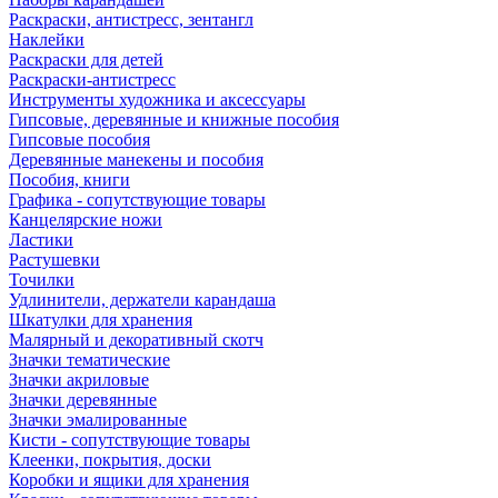
Раскраски, антистресс, зентангл
Наклейки
Раскраски для детей
Раскраски-антистресс
Инструменты художника и аксессуары
Гипсовые, деревянные и книжные пособия
Гипсовые пособия
Деревянные манекены и пособия
Пособия, книги
Графика - сопутствующие товары
Канцелярские ножи
Ластики
Растушевки
Точилки
Удлинители, держатели карандаша
Шкатулки для хранения
Малярный и декоративный скотч
Значки тематические
Значки акриловые
Значки деревянные
Значки эмалированные
Кисти - сопутствующие товары
Клеенки, покрытия, доски
Коробки и ящики для хранения