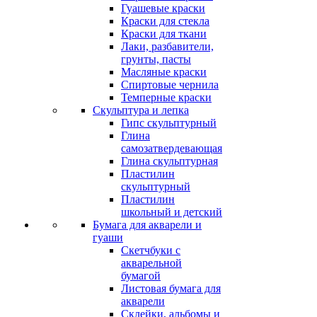
Гуашевые краски
Краски для стекла
Краски для ткани
Лаки, разбавители,
грунты, пасты
Масляные краски
Спиртовые чернила
Темперные краски
Скульптура и лепка
Гипс скульптурный
Глина
самозатвердевающая
Глина скульптурная
Пластилин
скульптурный
Пластилин
школьный и детский
Бумага для акварели и
гуаши
Скетчбуки с
акварельной
бумагой
Листовая бумага для
акварели
Склейки, альбомы и