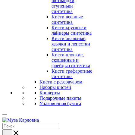
шотландки,
ступеньки
синтетика
Кисти веерные
синтетика
Кисти круглые и
лайнеры синтетика
Кисти овальные,
язычки и лепестки
синтетика
Кисти плоские,
скошенные и
флейцы синтетика
Кисти трафаретные
синтетика
Кисти с резервуаром
Наборы кистей
Конверты
Подарочные пакеты
Упаковочная бумага