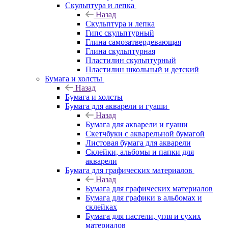
Скульптура и лепка
Назад
Скульптура и лепка
Гипс скульптурный
Глина самозатвердевающая
Глина скульптурная
Пластилин скульптурный
Пластилин школьный и детский
Бумага и холсты
Назад
Бумага и холсты
Бумага для акварели и гуаши
Назад
Бумага для акварели и гуаши
Скетчбуки с акварельной бумагой
Листовая бумага для акварели
Склейки, альбомы и папки для
акварели
Бумага для графических материалов
Назад
Бумага для графических материалов
Бумага для графики в альбомах и
склейках
Бумага для пастели, угля и сухих
материалов