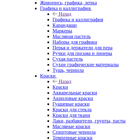
Живопись, графика, лепка
Графика и каллиграфия
Назад
Графика и каллиграфия
Карандаши
Маркеры
Масляная пастель
Наборы для графики
Перья и держатели для пера
Ручки для письма и линеры
Сухая пастель
Сухие графические материалы
Тушь, чернила
Краски
Назад
Краски
Акварельные краски
Акриловые краски
Гуашевые краски
Краски для стекла
Краски для ткани
Лаки, разбавители, грунты, пасты
Масляные краски
Спиртовые чернила
Темперные краски