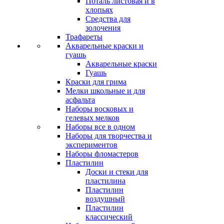
Поталь листовая и в
хлопьях
Средства для
золочения
Трафареты
Акварельные краски и
гуашь
Акварельные краски
Гуашь
Краски для грима
Мелки школьные и для
асфальта
Наборы восковых и
гелевых мелков
Наборы все в одном
Наборы для творчества и
экспериментов
Наборы фломастеров
Пластилин
Доски и стеки для
пластилина
Пластилин
воздушный
Пластилин
классический