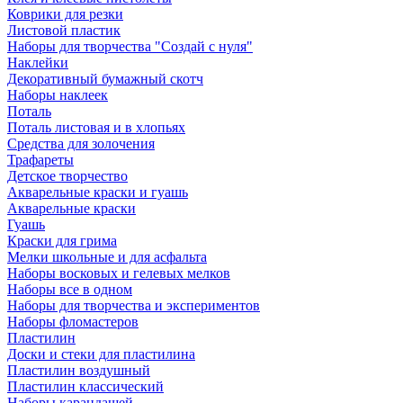
Коврики для резки
Листовой пластик
Наборы для творчества "Создай с нуля"
Наклейки
Декоративный бумажный скотч
Наборы наклеек
Поталь
Поталь листовая и в хлопьях
Средства для золочения
Трафареты
Детское творчество
Акварельные краски и гуашь
Акварельные краски
Гуашь
Краски для грима
Мелки школьные и для асфальта
Наборы восковых и гелевых мелков
Наборы все в одном
Наборы для творчества и экспериментов
Наборы фломастеров
Пластилин
Доски и стеки для пластилина
Пластилин воздушный
Пластилин классический
Наборы карандашей