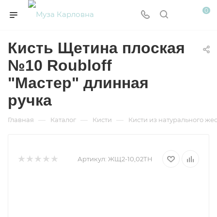
0
Кисть Щетина плоская
№10 Roubloff
"Мастер" длинная
ручка
—
—
—
Главная
Каталог
Кисти
Кисти из натурального жес
Артикул:
ЖЩ2-10,02ТН