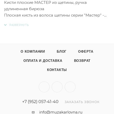
Кисти плоские МАСТЕР из щетины, ручка
удлиненная бирюза
Плоская кисть из волоса щетины серии "Мастер" -
долговечная, износостойкая, с идеальной сборкой
волоса, благодаря которой волоски отлично
переносят краску на поверхность холста. Длинная
ручка имеет красивый бирюзовый окрас.
Прекрасный инструмент для работы с густыми
О КОМПАНИИ
БЛОГ
ОФЕРТА
красками.
ОПЛАТА И ДОСТАВКА
ВОЗВРАТ
Применение: Акрил, Гуашь, Масло, Темпера
КОНТАКТЫ
Волос: Натуральный
Волос (Уточнение): Щетина
+7 (952) 057-41-40
ЗАКАЗАТЬ ЗВОНОК
Жесткость: 3
info@muzakarlovna.ru