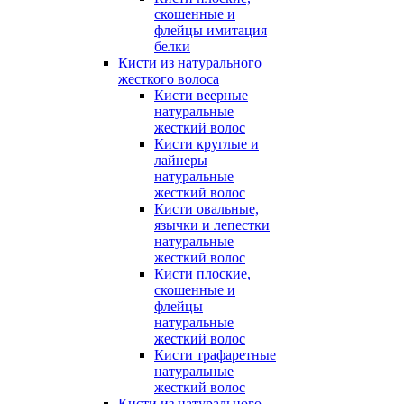
скошенные и
флейцы имитация
белки
Кисти из натурального
жесткого волоса
Кисти веерные
натуральные
жесткий волос
Кисти круглые и
лайнеры
натуральные
жесткий волос
Кисти овальные,
язычки и лепестки
натуральные
жесткий волос
Кисти плоские,
скошенные и
флейцы
натуральные
жесткий волос
Кисти трафаретные
натуральные
жесткий волос
Кисти из натурального