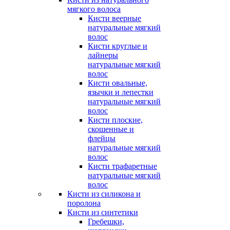
мягкого волоса
Кисти веерные
натуральные мягкий
волос
Кисти круглые и
лайнеры
натуральные мягкий
волос
Кисти овальные,
язычки и лепестки
натуральные мягкий
волос
Кисти плоские,
скошенные и
флейцы
натуральные мягкий
волос
Кисти трафаретные
натуральные мягкий
волос
Кисти из силикона и
поролона
Кисти из синтетики
Гребешки,