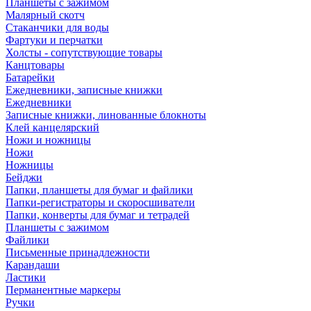
Планшеты с зажимом
Малярный скотч
Стаканчики для воды
Фартуки и перчатки
Холсты - сопутствующие товары
Канцтовары
Батарейки
Ежедневники, записные книжки
Ежедневники
Записные книжки, линованные блокноты
Клей канцелярский
Ножи и ножницы
Ножи
Ножницы
Бейджи
Папки, планшеты для бумаг и файлики
Папки-регистраторы и скоросшиватели
Папки, конверты для бумаг и тетрадей
Планшеты с зажимом
Файлики
Письменные принадлежности
Карандаши
Ластики
Перманентные маркеры
Ручки