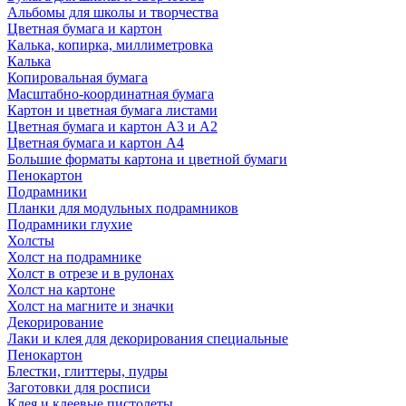
Альбомы для школы и творчества
Цветная бумага и картон
Калька, копирка, миллиметровка
Калька
Копировальная бумага
Масштабно-координатная бумага
Картон и цветная бумага листами
Цветная бумага и картон А3 и А2
Цветная бумага и картон А4
Большие форматы картона и цветной бумаги
Пенокартон
Подрамники
Планки для модульных подрамников
Подрамники глухие
Холсты
Холст на подрамнике
Холст в отрезе и в рулонах
Холст на картоне
Холст на магните и значки
Декорирование
Лаки и клея для декорирования специальные
Пенокартон
Блестки, глиттеры, пудры
Заготовки для росписи
Клея и клеевые пистолеты