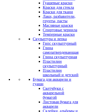
Гуашевые краски
Краски для стекла
Краски для ткани
Лаки, разбавители,
грунты, пасты
Масляные краски
Спиртовые чернила
Темперные краски
Скульптура и лепка
Гипс скульптурный
Глина
самозатвердевающая
Глина скульптурная
Пластилин
скульптурный
Пластилин
школьный и детский
Бумага для акварели и
гуаши
Скетчбуки с
акварельной
бумагой
Листовая бумага для
акварели
Склейки, альбомы и