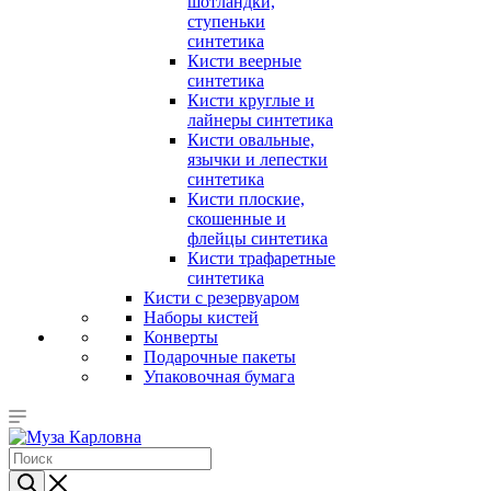
шотландки,
ступеньки
синтетика
Кисти веерные
синтетика
Кисти круглые и
лайнеры синтетика
Кисти овальные,
язычки и лепестки
синтетика
Кисти плоские,
скошенные и
флейцы синтетика
Кисти трафаретные
синтетика
Кисти с резервуаром
Наборы кистей
Конверты
Подарочные пакеты
Упаковочная бумага