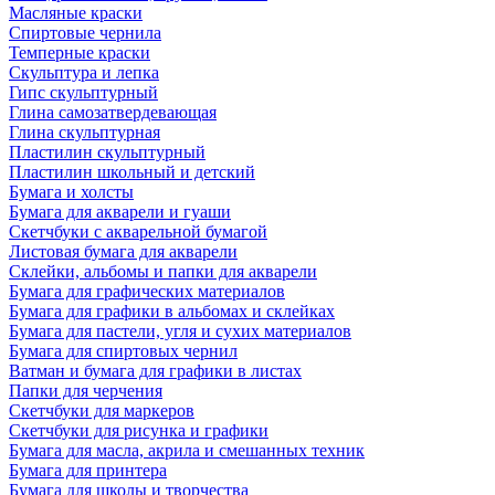
Масляные краски
Спиртовые чернила
Темперные краски
Скульптура и лепка
Гипс скульптурный
Глина самозатвердевающая
Глина скульптурная
Пластилин скульптурный
Пластилин школьный и детский
Бумага и холсты
Бумага для акварели и гуаши
Скетчбуки с акварельной бумагой
Листовая бумага для акварели
Склейки, альбомы и папки для акварели
Бумага для графических материалов
Бумага для графики в альбомах и склейках
Бумага для пастели, угля и сухих материалов
Бумага для спиртовых чернил
Ватман и бумага для графики в листах
Папки для черчения
Скетчбуки для маркеров
Скетчбуки для рисунка и графики
Бумага для масла, акрила и смешанных техник
Бумага для принтера
Бумага для школы и творчества