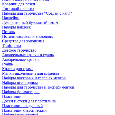
Коврики для резки
Листовой пластик
Наборы для творчества "Создай с нуля"
Наклейки
Декоративный бумажный скотч
Наборы наклеек
Поталь
Поталь листовая и в хлопьях
Средства для золочения
Трафареты
Детское творчество
Акварельные краски и гуашь
Акварельные краски
Гуашь
Краски для грима
Мелки школьные и для асфальта
Наборы восковых и гелевых мелков
Наборы все в одном
Наборы для творчества и экспериментов
Наборы фломастеров
Пластилин
Доски и стеки для пластилина
Пластилин воздушный
Пластилин классический
Наборы карандашей