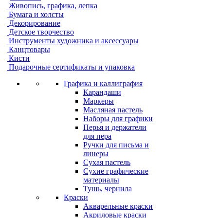
Живопись, графика, лепка
Бумага и холсты
Декорирование
Детское творчество
Инструменты художника и аксессуары
Канцтовары
Кисти
Подарочные сертификаты и упаковка
Графика и каллиграфия
Карандаши
Маркеры
Масляная пастель
Наборы для графики
Перья и держатели
для пера
Ручки для письма и
линеры
Сухая пастель
Сухие графические
материалы
Тушь, чернила
Краски
Акварельные краски
Акриловые краски