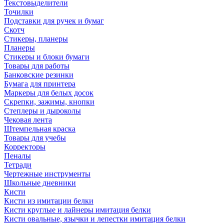
Текстовыделители
Точилки
Подставки для ручек и бумаг
Скотч
Стикеры, планеры
Планеры
Стикеры и блоки бумаги
Товары для работы
Банковские резинки
Бумага для принтера
Маркеры для белых досок
Скрепки, зажимы, кнопки
Степлеры и дыроколы
Чековая лента
Штемпельная краска
Товары для учебы
Корректоры
Пеналы
Тетради
Чертежные инструменты
Школьные дневники
Кисти
Кисти из имитации белки
Кисти круглые и лайнеры имитация белки
Кисти овальные, язычки и лепестки имитация белки