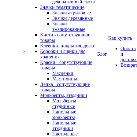
декоративный скотч
Значки тематические
Значки акриловые
Значки деревянные
Значки
эмалированные
Кисти - сопутствующие
Как купить
товары
Клеенки, покрытия, доски
Оплата
Коробки и ящики для
Блог
и
хранения
доставк
Краски - сопутствующие
Возвра
товары
Масленки
Мастихины
Лепка - сопутствующие
товары
Мольберты, этюдники
Мольберты
студийные
Напольные
мольберты
Напольные
этюдники
Настольные