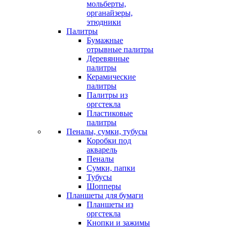
мольберты,
органайзеры,
этюдники
Палитры
Бумажные
отрывные палитры
Деревянные
палитры
Керамические
палитры
Палитры из
оргстекла
Пластиковые
палитры
Пеналы, сумки, тубусы
Коробки под
акварель
Пеналы
Сумки, папки
Тубусы
Шопперы
Планшеты для бумаги
Планшеты из
оргстекла
Кнопки и зажимы