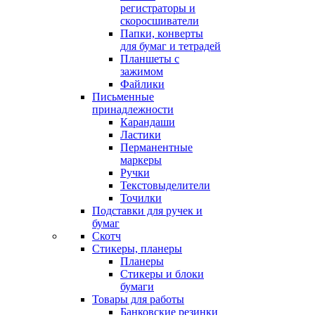
регистраторы и
скоросшиватели
Папки, конверты
для бумаг и тетрадей
Планшеты с
зажимом
Файлики
Письменные
принадлежности
Карандаши
Ластики
Перманентные
маркеры
Ручки
Текстовыделители
Точилки
Подставки для ручек и
бумаг
Скотч
Стикеры, планеры
Планеры
Стикеры и блоки
бумаги
Товары для работы
Банковские резинки