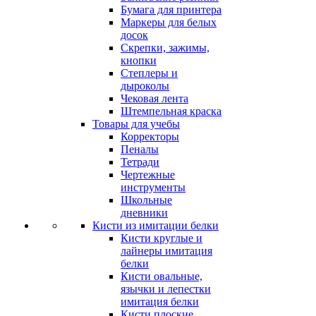
Бумага для принтера
Маркеры для белых
досок
Скрепки, зажимы,
кнопки
Степлеры и
дыроколы
Чековая лента
Штемпельная краска
Товары для учебы
Корректоры
Пеналы
Тетради
Чертежные
инструменты
Школьные
дневники
Кисти из имитации белки
Кисти круглые и
лайнеры имитация
белки
Кисти овальные,
язычки и лепестки
имитация белки
Кисти плоские,