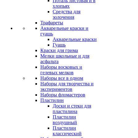
Поталь листовая и в
хлопьях
Средства для
золочения
Трафареты
Акварельные краски и
гуашь
Акварельные краски
Гуашь
Краски для грима
Мелки школьные и для
асфальта
Наборы восковых и
гелевых мелков
Наборы все в одном
Наборы для творчества и
экспериментов
Наборы фломастеров
Пластилин
Доски и стеки для
пластилина
Пластилин
воздушный
Пластилин
классический