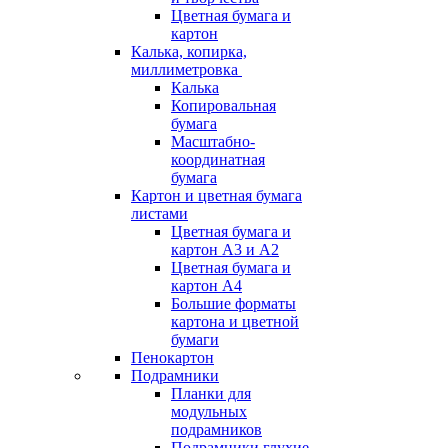
Цветная бумага и
картон
Калька, копирка,
миллиметровка
Калька
Копировальная
бумага
Масштабно-
координатная
бумага
Картон и цветная бумага
листами
Цветная бумага и
картон А3 и А2
Цветная бумага и
картон А4
Большие форматы
картона и цветной
бумаги
Пенокартон
Подрамники
Планки для
модульных
подрамников
Подрамники глухие