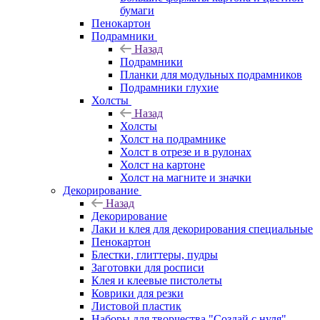
бумаги
Пенокартон
Подрамники
Назад
Подрамники
Планки для модульных подрамников
Подрамники глухие
Холсты
Назад
Холсты
Холст на подрамнике
Холст в отрезе и в рулонах
Холст на картоне
Холст на магните и значки
Декорирование
Назад
Декорирование
Лаки и клея для декорирования специальные
Пенокартон
Блестки, глиттеры, пудры
Заготовки для росписи
Клея и клеевые пистолеты
Коврики для резки
Листовой пластик
Наборы для творчества "Создай с нуля"