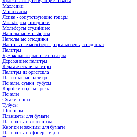
Краски - сопутствующие товары
Масленки
Мастихины
Лепка - сопутствующие товары
Мольберты, этюдники
Мольберты студийные
Напольные мольберты
Напольные этюдники
Настольные мольберты, органайзеры, этюдники
Палитры
Бумажные отрывные палитры
Деревянные палитры
Керамические палитры
Палитры из оргстекла
Пластиковые палитры
Пеналы, сумки, тубусы
Коробки под акварель
Пеналы
Сумки, папки
Тубусы
Шопперы
Планшеты для бумаги
Планшеты из оргстекла
Кнопки и зажимы для бумаги
Планшеты из фанеры и двп