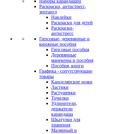
Наборы карандашей
Раскраски, антистресс,
зентангл
Наклейки
Раскраски для детей
Раскраски-
антистресс
Гипсовые, деревянные и
книжные пособия
Гипсовые пособия
Деревянные
манекены и пособия
Пособия, книги
Графика - сопутствующие
товары
Канцелярские ножи
Ластики
Растушевки
Точилки
Удлинители,
держатели
карандаша
Шкатулки для
хранения
Малярный и