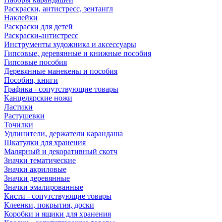
Раскраски, антистресс, зентангл
Наклейки
Раскраски для детей
Раскраски-антистресс
Инструменты художника и аксессуары
Гипсовые, деревянные и книжные пособия
Гипсовые пособия
Деревянные манекены и пособия
Пособия, книги
Графика - сопутствующие товары
Канцелярские ножи
Ластики
Растушевки
Точилки
Удлинители, держатели карандаша
Шкатулки для хранения
Малярный и декоративный скотч
Значки тематические
Значки акриловые
Значки деревянные
Значки эмалированные
Кисти - сопутствующие товары
Клеенки, покрытия, доски
Коробки и ящики для хранения