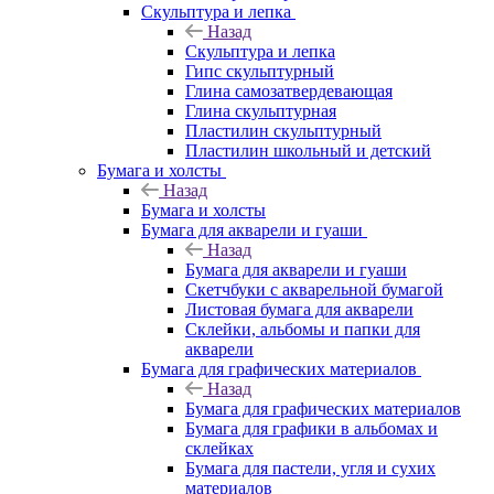
Скульптура и лепка
Назад
Скульптура и лепка
Гипс скульптурный
Глина самозатвердевающая
Глина скульптурная
Пластилин скульптурный
Пластилин школьный и детский
Бумага и холсты
Назад
Бумага и холсты
Бумага для акварели и гуаши
Назад
Бумага для акварели и гуаши
Скетчбуки с акварельной бумагой
Листовая бумага для акварели
Склейки, альбомы и папки для
акварели
Бумага для графических материалов
Назад
Бумага для графических материалов
Бумага для графики в альбомах и
склейках
Бумага для пастели, угля и сухих
материалов