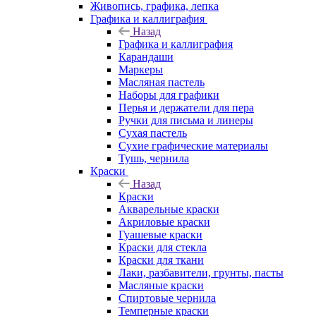
Живопись, графика, лепка
Графика и каллиграфия
Назад
Графика и каллиграфия
Карандаши
Маркеры
Масляная пастель
Наборы для графики
Перья и держатели для пера
Ручки для письма и линеры
Сухая пастель
Сухие графические материалы
Тушь, чернила
Краски
Назад
Краски
Акварельные краски
Акриловые краски
Гуашевые краски
Краски для стекла
Краски для ткани
Лаки, разбавители, грунты, пасты
Масляные краски
Спиртовые чернила
Темперные краски