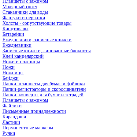
Планшеты с зажимом
Малярный скотч
Стаканчики для воды
Фартуки и перчатки
Холсты - сопутствующие товары
Канцтовары
Батарейки
Ежедневники, записные книжки
Ежедневники
Записные книжки, линованные блокноты
Клей канцелярский
Ножи и ножницы
Ножи
Ножницы
Бейджи
Папки, планшеты для бумаг и файлики
Папки-регистраторы и скоросшиватели
Папки, конверты для бумаг и тетрадей
Планшеты с зажимом
Файлики
Письменные принадлежности
Карандаши
Ластики
Перманентные маркеры
Ручки