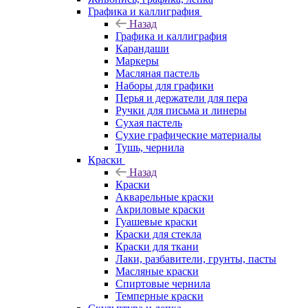
Графика и каллиграфия
Назад
Графика и каллиграфия
Карандаши
Маркеры
Масляная пастель
Наборы для графики
Перья и держатели для пера
Ручки для письма и линеры
Сухая пастель
Сухие графические материалы
Тушь, чернила
Краски
Назад
Краски
Акварельные краски
Акриловые краски
Гуашевые краски
Краски для стекла
Краски для ткани
Лаки, разбавители, грунты, пасты
Масляные краски
Спиртовые чернила
Темперные краски