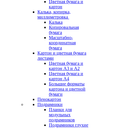
Цветная бумага и
картон
Калька, копирка,
миллиметровка
Калька
Копировальная
бумага
Масштабно-
координатная
бумага
Картон и цветная бумага
листами
Цветная бумага и
картон А3 и А2
Цветная бумага и
картон А4
Большие форматы
картона и цветной
бумаги
Пенокартон
Подрамники
Планки для
модульных
подрамников
Подрамники глухие