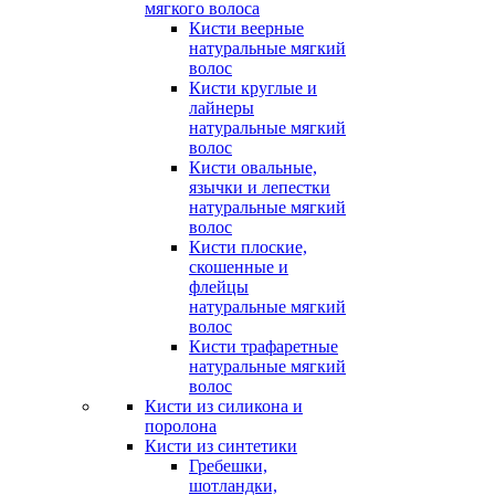
мягкого волоса
Кисти веерные
натуральные мягкий
волос
Кисти круглые и
лайнеры
натуральные мягкий
волос
Кисти овальные,
язычки и лепестки
натуральные мягкий
волос
Кисти плоские,
скошенные и
флейцы
натуральные мягкий
волос
Кисти трафаретные
натуральные мягкий
волос
Кисти из силикона и
поролона
Кисти из синтетики
Гребешки,
шотландки,