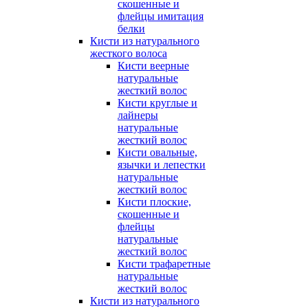
скошенные и
флейцы имитация
белки
Кисти из натурального
жесткого волоса
Кисти веерные
натуральные
жесткий волос
Кисти круглые и
лайнеры
натуральные
жесткий волос
Кисти овальные,
язычки и лепестки
натуральные
жесткий волос
Кисти плоские,
скошенные и
флейцы
натуральные
жесткий волос
Кисти трафаретные
натуральные
жесткий волос
Кисти из натурального