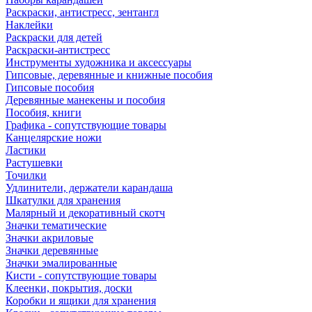
Раскраски, антистресс, зентангл
Наклейки
Раскраски для детей
Раскраски-антистресс
Инструменты художника и аксессуары
Гипсовые, деревянные и книжные пособия
Гипсовые пособия
Деревянные манекены и пособия
Пособия, книги
Графика - сопутствующие товары
Канцелярские ножи
Ластики
Растушевки
Точилки
Удлинители, держатели карандаша
Шкатулки для хранения
Малярный и декоративный скотч
Значки тематические
Значки акриловые
Значки деревянные
Значки эмалированные
Кисти - сопутствующие товары
Клеенки, покрытия, доски
Коробки и ящики для хранения