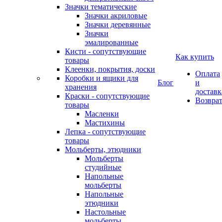
Значки тематические
Значки акриловые
Значки деревянные
Значки
эмалированные
Кисти - сопутствующие
Как купить
товары
Клеенки, покрытия, доски
Оплата
Коробки и ящики для
Блог
и
хранения
доставк
Краски - сопутствующие
Возвра
товары
Масленки
Мастихины
Лепка - сопутствующие
товары
Мольберты, этюдники
Мольберты
студийные
Напольные
мольберты
Напольные
этюдники
Настольные
мольберты,