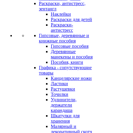
Раскраски, антистресс,
зентангл
Наклейки
Раскраски для детей
Раскраски-
антистресс
Гипсовые, деревянные и
книжные пособия
Гипсовые пособия
Деревянные
манекены и пособия
Пособия, книги
Графика - сопутствующие
товары
Канцелярские ножи
Ластики
Растушевки
Точилки
Удлинители,
держатели
карандаша
Шкатулки для
хранения
Малярный и
декоративный скотч