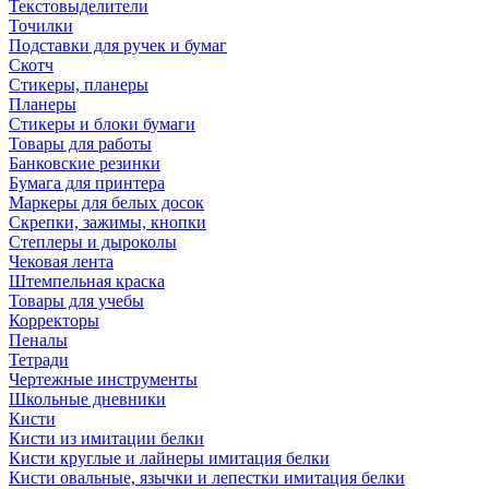
Текстовыделители
Точилки
Подставки для ручек и бумаг
Скотч
Стикеры, планеры
Планеры
Стикеры и блоки бумаги
Товары для работы
Банковские резинки
Бумага для принтера
Маркеры для белых досок
Скрепки, зажимы, кнопки
Степлеры и дыроколы
Чековая лента
Штемпельная краска
Товары для учебы
Корректоры
Пеналы
Тетради
Чертежные инструменты
Школьные дневники
Кисти
Кисти из имитации белки
Кисти круглые и лайнеры имитация белки
Кисти овальные, язычки и лепестки имитация белки