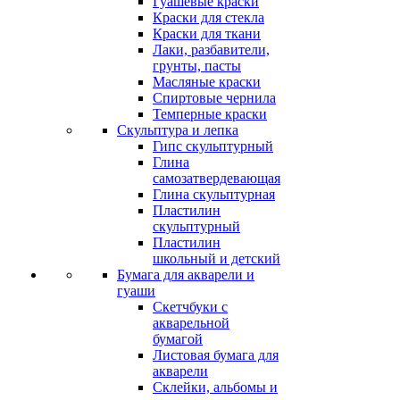
Гуашевые краски
Краски для стекла
Краски для ткани
Лаки, разбавители,
грунты, пасты
Масляные краски
Спиртовые чернила
Темперные краски
Скульптура и лепка
Гипс скульптурный
Глина
самозатвердевающая
Глина скульптурная
Пластилин
скульптурный
Пластилин
школьный и детский
Бумага для акварели и
гуаши
Скетчбуки с
акварельной
бумагой
Листовая бумага для
акварели
Склейки, альбомы и