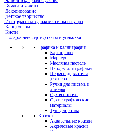
Живопись, графика, лепка
Бумага и холсты
Декорирование
Детское творчество
Инструменты художника и аксессуары
Канцтовары
Кисти
Подарочные сертификаты и упаковка
Графика и каллиграфия
Карандаши
Маркеры
Масляная пастель
Наборы для графики
Перья и держатели
для пера
Ручки для письма и
линеры
Сухая пастель
Сухие графические
материалы
Тушь, чернила
Краски
Акварельные краски
Акриловые краски