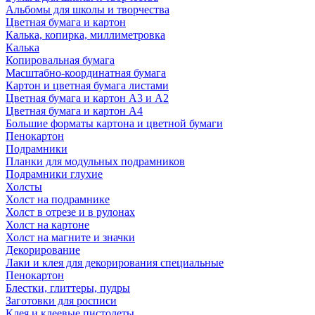
Альбомы для школы и творчества
Цветная бумага и картон
Калька, копирка, миллиметровка
Калька
Копировальная бумага
Масштабно-координатная бумага
Картон и цветная бумага листами
Цветная бумага и картон А3 и А2
Цветная бумага и картон А4
Большие форматы картона и цветной бумаги
Пенокартон
Подрамники
Планки для модульных подрамников
Подрамники глухие
Холсты
Холст на подрамнике
Холст в отрезе и в рулонах
Холст на картоне
Холст на магните и значки
Декорирование
Лаки и клея для декорирования специальные
Пенокартон
Блестки, глиттеры, пудры
Заготовки для росписи
Клея и клеевые пистолеты