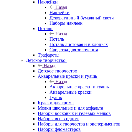
Наклейки
Назад
Наклейки
Декоративный бумажный скотч
Наборы наклеек
Поталь
Назад
Поталь
Поталь листовая и в хлопьях
Средства для золочения
Трафареты
Детское творчество
Назад
Детское творчество
Акварельные краски и гуашь
Назад
Акварельные краски и гуашь
Акварельные краски
Гуашь
Краски для грима
Мелки школьные и для асфальта
Наборы восковых и гелевых мелков
Наборы все в одном
Наборы для творчества и экспериментов
Наборы фломастеров