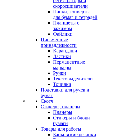
регистраторы и
скоросшиватели
Папки, конверты
для бумаг и тетрадей
Планшеты с
зажимом
Файлики
Письменные
принадлежности
Карандаши
Ластики
Перманентные
маркеры
Ручки
Текстовыделители
Точилки
Подставки для ручек и
бумаг
Скотч
Стикеры, планеры
Планеры
Стикеры и блоки
бумаги
Товары для работы
Банковские резинки