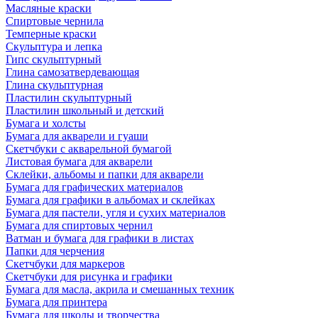
Масляные краски
Спиртовые чернила
Темперные краски
Скульптура и лепка
Гипс скульптурный
Глина самозатвердевающая
Глина скульптурная
Пластилин скульптурный
Пластилин школьный и детский
Бумага и холсты
Бумага для акварели и гуаши
Скетчбуки с акварельной бумагой
Листовая бумага для акварели
Склейки, альбомы и папки для акварели
Бумага для графических материалов
Бумага для графики в альбомах и склейках
Бумага для пастели, угля и сухих материалов
Бумага для спиртовых чернил
Ватман и бумага для графики в листах
Папки для черчения
Скетчбуки для маркеров
Скетчбуки для рисунка и графики
Бумага для масла, акрила и смешанных техник
Бумага для принтера
Бумага для школы и творчества