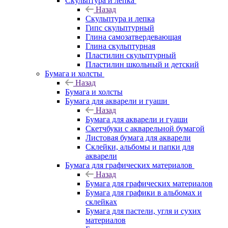
Скульптура и лепка
Назад
Скульптура и лепка
Гипс скульптурный
Глина самозатвердевающая
Глина скульптурная
Пластилин скульптурный
Пластилин школьный и детский
Бумага и холсты
Назад
Бумага и холсты
Бумага для акварели и гуаши
Назад
Бумага для акварели и гуаши
Скетчбуки с акварельной бумагой
Листовая бумага для акварели
Склейки, альбомы и папки для
акварели
Бумага для графических материалов
Назад
Бумага для графических материалов
Бумага для графики в альбомах и
склейках
Бумага для пастели, угля и сухих
материалов