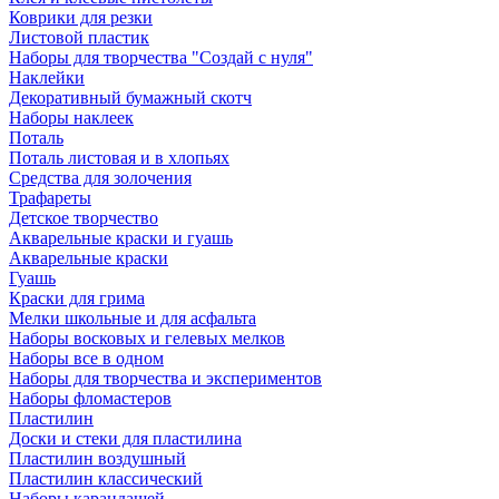
Коврики для резки
Листовой пластик
Наборы для творчества "Создай с нуля"
Наклейки
Декоративный бумажный скотч
Наборы наклеек
Поталь
Поталь листовая и в хлопьях
Средства для золочения
Трафареты
Детское творчество
Акварельные краски и гуашь
Акварельные краски
Гуашь
Краски для грима
Мелки школьные и для асфальта
Наборы восковых и гелевых мелков
Наборы все в одном
Наборы для творчества и экспериментов
Наборы фломастеров
Пластилин
Доски и стеки для пластилина
Пластилин воздушный
Пластилин классический
Наборы карандашей