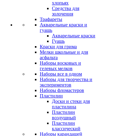
хлопьях
Средства для
золочения
Трафареты
Акварельные краски и
гуашь
Акварельные краски
Гуашь
Краски для грима
Мелки школьные и для
асфальта
Наборы восковых и
гелевых мелков
Наборы все в одном
Наборы для творчества и
экспериментов
Наборы фломастеров
Пластилин
Доски и стеки для
пластилина
Пластилин
воздушный
Пластилин
классический
Наборы карандашей