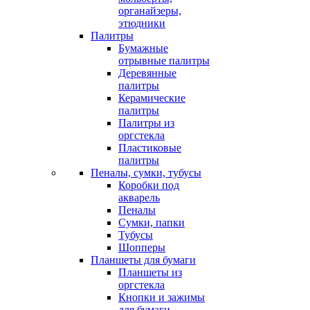
органайзеры,
этюдники
Палитры
Бумажные
отрывные палитры
Деревянные
палитры
Керамические
палитры
Палитры из
оргстекла
Пластиковые
палитры
Пеналы, сумки, тубусы
Коробки под
акварель
Пеналы
Сумки, папки
Тубусы
Шопперы
Планшеты для бумаги
Планшеты из
оргстекла
Кнопки и зажимы
для бумаги