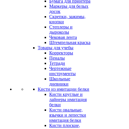
Бумага для принтера
Маркеры для белых
досок
Скрепки, зажимы,
кнопки
Степлеры и
дыроколы
Чековая лента
Штемпельная краска
Товары для учебы
Корректоры
Пеналы
Тетради
Чертежные
инструменты
Школьные
дневники
Кисти из имитации белки
Кисти круглые и
лайнеры имитация
белки
Кисти овальные,
язычки и лепестки
имитация белки
Кисти плоские,