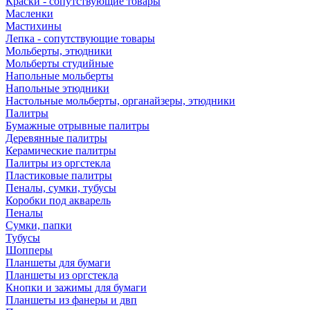
Краски - сопутствующие товары
Масленки
Мастихины
Лепка - сопутствующие товары
Мольберты, этюдники
Мольберты студийные
Напольные мольберты
Напольные этюдники
Настольные мольберты, органайзеры, этюдники
Палитры
Бумажные отрывные палитры
Деревянные палитры
Керамические палитры
Палитры из оргстекла
Пластиковые палитры
Пеналы, сумки, тубусы
Коробки под акварель
Пеналы
Сумки, папки
Тубусы
Шопперы
Планшеты для бумаги
Планшеты из оргстекла
Кнопки и зажимы для бумаги
Планшеты из фанеры и двп