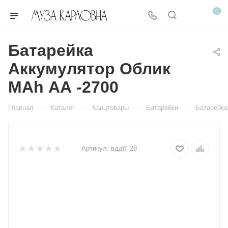
0
Батарейка
Аккумулятор Облик
MАh АА -2700
—
—
—
—
Главная
Каталог
Канцтовары
Батарейки
Батарейка
Артикул:
вддб_28