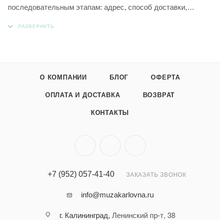
последовательным этапам: адрес, способ доставки,
оплаты, данные о себе. Советуем в комментарии к заказу
написать информацию, которая поможет курьеру вас найти.
Нажмите кнопку «Оформить заказ».
О КОМПАНИИ
БЛОГ
ОФЕРТА
ОПЛАТА И ДОСТАВКА
ВОЗВРАТ
КОНТАКТЫ
+7 (952) 057-41-40
ЗАКАЗАТЬ ЗВОНОК
info@muzakarlovna.ru
Ленинский пр-т, 38
г. Калининград,