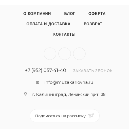
наклона рабочей поверхности. Плавная
регулировка высоты за счет изменения высоты
О КОМПАНИИ
БЛОГ
ОФЕРТА
металлических телескопических ножек. В комплекте
палитра. Может использоваться как настольный
ОПЛАТА И ДОСТАВКА
ВОЗВРАТ
мольберт, ножки легко откручиваются.
КОНТАКТЫ
Максимальная высота мольберта - 183 см,
максимальный размер холста - 87 см.
+7 (952) 057-41-40
ЗАКАЗАТЬ ЗВОНОК
info@muzakarlovna.ru
Ленинский пр-т, 38
г. Калининград,
Подписаться на рассылку