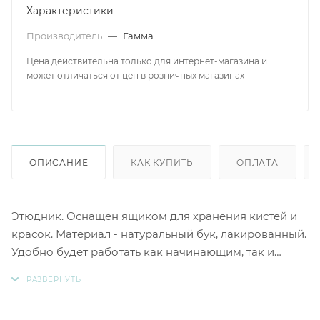
Характеристики
Производитель
—
Гамма
Цена действительна только для интернет-магазина и
может отличаться от цен в розничных магазинах
ОПИСАНИЕ
КАК КУПИТЬ
ОПЛАТА
Этюдник. Оснащен ящиком для хранения кистей и
красок. Материал - натуральный бук, лакированный.
Удобно будет работать как начинающим, так и
профессиональным художникам дома, в студии и на
пленэрах. Складывается, в комплекте регулируемый
ремень для переноски. Плавная регулировка угла