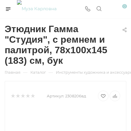
0
Этюдник Гамма
"Студия", с ремнем и
палитрой, 78х100х145
(183) см, бук
—
—
Главная
Каталог
Инструменты художника и аксессуар
Артикул:
2308206вд