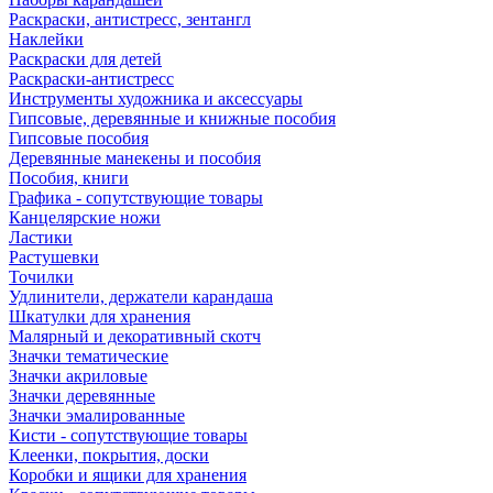
Раскраски, антистресс, зентангл
Наклейки
Раскраски для детей
Раскраски-антистресс
Инструменты художника и аксессуары
Гипсовые, деревянные и книжные пособия
Гипсовые пособия
Деревянные манекены и пособия
Пособия, книги
Графика - сопутствующие товары
Канцелярские ножи
Ластики
Растушевки
Точилки
Удлинители, держатели карандаша
Шкатулки для хранения
Малярный и декоративный скотч
Значки тематические
Значки акриловые
Значки деревянные
Значки эмалированные
Кисти - сопутствующие товары
Клеенки, покрытия, доски
Коробки и ящики для хранения