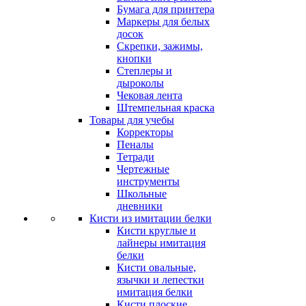
Бумага для принтера
Маркеры для белых
досок
Скрепки, зажимы,
кнопки
Степлеры и
дыроколы
Чековая лента
Штемпельная краска
Товары для учебы
Корректоры
Пеналы
Тетради
Чертежные
инструменты
Школьные
дневники
Кисти из имитации белки
Кисти круглые и
лайнеры имитация
белки
Кисти овальные,
язычки и лепестки
имитация белки
Кисти плоские,