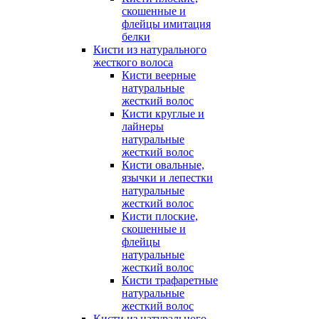
скошенные и
флейцы имитация
белки
Кисти из натурального
жесткого волоса
Кисти веерные
натуральные
жесткий волос
Кисти круглые и
лайнеры
натуральные
жесткий волос
Кисти овальные,
язычки и лепестки
натуральные
жесткий волос
Кисти плоские,
скошенные и
флейцы
натуральные
жесткий волос
Кисти трафаретные
натуральные
жесткий волос
Кисти из натурального