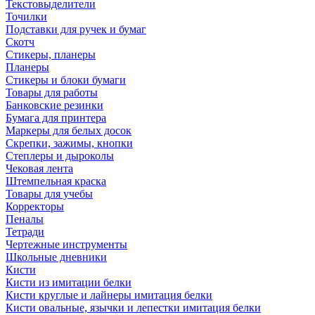
Текстовыделители
Точилки
Подставки для ручек и бумаг
Скотч
Стикеры, планеры
Планеры
Стикеры и блоки бумаги
Товары для работы
Банковские резинки
Бумага для принтера
Маркеры для белых досок
Скрепки, зажимы, кнопки
Степлеры и дыроколы
Чековая лента
Штемпельная краска
Товары для учебы
Корректоры
Пеналы
Тетради
Чертежные инструменты
Школьные дневники
Кисти
Кисти из имитации белки
Кисти круглые и лайнеры имитация белки
Кисти овальные, язычки и лепестки имитация белки