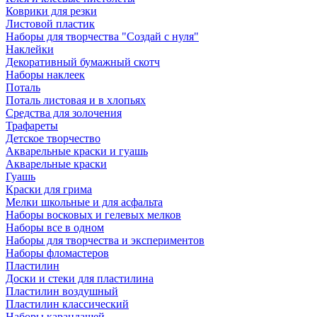
Коврики для резки
Листовой пластик
Наборы для творчества "Создай с нуля"
Наклейки
Декоративный бумажный скотч
Наборы наклеек
Поталь
Поталь листовая и в хлопьях
Средства для золочения
Трафареты
Детское творчество
Акварельные краски и гуашь
Акварельные краски
Гуашь
Краски для грима
Мелки школьные и для асфальта
Наборы восковых и гелевых мелков
Наборы все в одном
Наборы для творчества и экспериментов
Наборы фломастеров
Пластилин
Доски и стеки для пластилина
Пластилин воздушный
Пластилин классический
Наборы карандашей