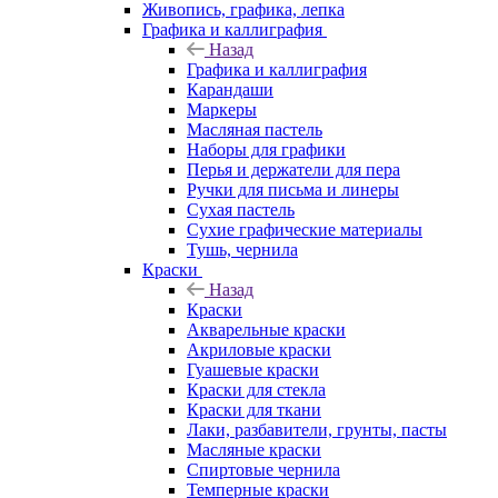
Живопись, графика, лепка
Графика и каллиграфия
Назад
Графика и каллиграфия
Карандаши
Маркеры
Масляная пастель
Наборы для графики
Перья и держатели для пера
Ручки для письма и линеры
Сухая пастель
Сухие графические материалы
Тушь, чернила
Краски
Назад
Краски
Акварельные краски
Акриловые краски
Гуашевые краски
Краски для стекла
Краски для ткани
Лаки, разбавители, грунты, пасты
Масляные краски
Спиртовые чернила
Темперные краски