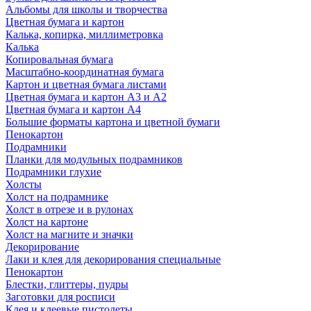
Альбомы для школы и творчества
Цветная бумага и картон
Калька, копирка, миллиметровка
Калька
Копировальная бумага
Масштабно-координатная бумага
Картон и цветная бумага листами
Цветная бумага и картон А3 и А2
Цветная бумага и картон А4
Большие форматы картона и цветной бумаги
Пенокартон
Подрамники
Планки для модульных подрамников
Подрамники глухие
Холсты
Холст на подрамнике
Холст в отрезе и в рулонах
Холст на картоне
Холст на магните и значки
Декорирование
Лаки и клея для декорирования специальные
Пенокартон
Блестки, глиттеры, пудры
Заготовки для росписи
Клея и клеевые пистолеты