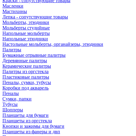
Краски - сопутствующие товары
Масленки
Мастихины
Лепка - сопутствующие товары
Мольберты, этюдники
Мольберты студийные
Напольные мольберты
Напольные этюдники
Настольные мольберты, органайзеры, этюдники
Палитры
Бумажные отрывные палитры
Деревянные палитры
Керамические палитры
Палитры из оргстекла
Пластиковые палитры
Пеналы, сумки, тубусы
Коробки под акварель
Пеналы
Сумки, папки
Тубусы
Шопперы
Планшеты для бумаги
Планшеты из оргстекла
Кнопки и зажимы для бумаги
Планшеты из фанеры и двп