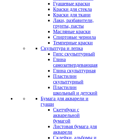
Гуашевые краски
Краски для стекла
Краски для ткани
Лаки, разбавители,
грунты, пасты
Масляные краски
Спиртовые чернила
Темперные краски
Скульптура и лепка
Гипс скульптурный
Глина
самозатвердевающая
Глина скульптурная
Пластилин
скульптурный
Пластилин
школьный и детский
Бумага для акварели и
гуаши
Скетчбуки с
акварельной
бумагой
Листовая бумага для
акварели
Склейки, альбомы и