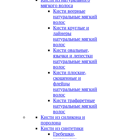
мягкого волоса
Кисти веерные
натуральные мягкий
волос
Кисти круглые и
лайнеры
натуральные мягкий
волос
Кисти овальные,
язычки и лепестки
натуральные мягкий
волос
Кисти плоские,
скошенные и
флейцы
натуральные мягкий
волос
Кисти трафаретные
натуральные мягкий
волос
Кисти из силикона и
поролона
Кисти из синтетики
Гребешки,