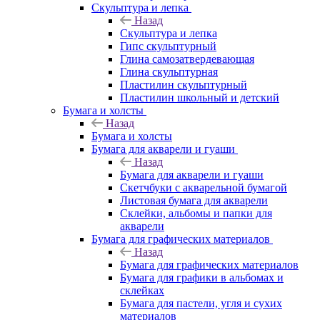
Скульптура и лепка
Назад
Скульптура и лепка
Гипс скульптурный
Глина самозатвердевающая
Глина скульптурная
Пластилин скульптурный
Пластилин школьный и детский
Бумага и холсты
Назад
Бумага и холсты
Бумага для акварели и гуаши
Назад
Бумага для акварели и гуаши
Скетчбуки с акварельной бумагой
Листовая бумага для акварели
Склейки, альбомы и папки для
акварели
Бумага для графических материалов
Назад
Бумага для графических материалов
Бумага для графики в альбомах и
склейках
Бумага для пастели, угля и сухих
материалов