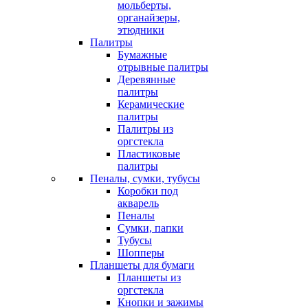
мольберты,
органайзеры,
этюдники
Палитры
Бумажные
отрывные палитры
Деревянные
палитры
Керамические
палитры
Палитры из
оргстекла
Пластиковые
палитры
Пеналы, сумки, тубусы
Коробки под
акварель
Пеналы
Сумки, папки
Тубусы
Шопперы
Планшеты для бумаги
Планшеты из
оргстекла
Кнопки и зажимы