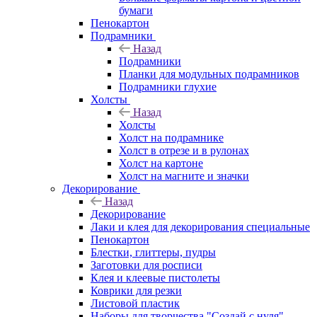
бумаги
Пенокартон
Подрамники
Назад
Подрамники
Планки для модульных подрамников
Подрамники глухие
Холсты
Назад
Холсты
Холст на подрамнике
Холст в отрезе и в рулонах
Холст на картоне
Холст на магните и значки
Декорирование
Назад
Декорирование
Лаки и клея для декорирования специальные
Пенокартон
Блестки, глиттеры, пудры
Заготовки для росписи
Клея и клеевые пистолеты
Коврики для резки
Листовой пластик
Наборы для творчества "Создай с нуля"