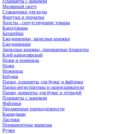
Планшеты с зажимом
Малярный скотч
Стаканчики для воды
Фартуки и перчатки
Холсты - сопутствующие товары
Канцтовары
Батарейки
Ежедневники, записные книжки
Ежедневники
Записные книжки, линованные блокноты
Клей канцелярский
Ножи и ножницы
Ножи
Ножницы
Бейджи
Папки, планшеты для бумаг и файлики
Папки-регистраторы и скоросшиватели
Папки, конверты для бумаг и тетрадей
Планшеты с зажимом
Файлики
Письменные принадлежности
Карандаши
Ластики
Перманентные маркеры
Ручки