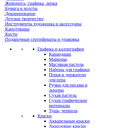
Живопись, графика, лепка
Бумага и холсты
Декорирование
Детское творчество
Инструменты художника и аксессуары
Канцтовары
Кисти
Подарочные сертификаты и упаковка
Графика и каллиграфия
Карандаши
Маркеры
Масляная пастель
Наборы для графики
Перья и держатели
для пера
Ручки для письма и
линеры
Сухая пастель
Сухие графические
материалы
Тушь, чернила
Краски
Акварельные краски
Акриловые краски