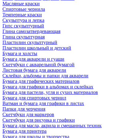
Масляные краски
Спиртовые чернила
Темперные краски
Скульптура и лепка
Гипс скульптурный
Глина самозатвердевающая
Глина скульптурная
Пластилин скульптурный
Пластилин школьный и детский
Бумага и холсты
Бумага для акварели и гуаши
Скетчбуки с акварельной бумагой
Листовая бумага для акварели
Склейки, альбомы и папки для акварели
Бумага для графических материалов
Бумага для графики в альбомах и склейках
Бумага для пастели, угля и сухих материалов
Бумага для спиртовых чернил
Ватман и бумага для графики в листах
Папки для черчения
Скетчбуки для маркеров
Скетчбуки для рисунка и графики
Бумага для масла, акрила и смешанных техник
Бумага для принтера
Бумага для школы и творчества