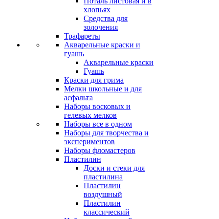
Поталь листовая и в
хлопьях
Средства для
золочения
Трафареты
Акварельные краски и
гуашь
Акварельные краски
Гуашь
Краски для грима
Мелки школьные и для
асфальта
Наборы восковых и
гелевых мелков
Наборы все в одном
Наборы для творчества и
экспериментов
Наборы фломастеров
Пластилин
Доски и стеки для
пластилина
Пластилин
воздушный
Пластилин
классический