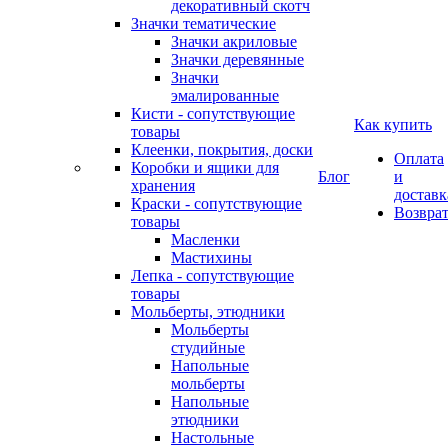
декоративный скотч
Значки тематические
Значки акриловые
Значки деревянные
Значки
эмалированные
Кисти - сопутствующие
Как купить
товары
Клеенки, покрытия, доски
Оплата
Коробки и ящики для
Блог
и
хранения
доставк
Краски - сопутствующие
Возвра
товары
Масленки
Мастихины
Лепка - сопутствующие
товары
Мольберты, этюдники
Мольберты
студийные
Напольные
мольберты
Напольные
этюдники
Настольные