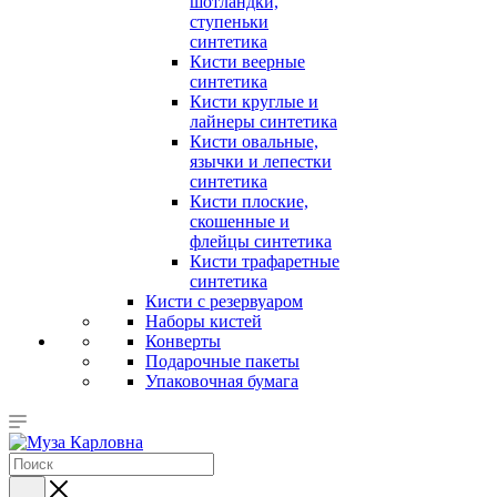
шотландки,
ступеньки
синтетика
Кисти веерные
синтетика
Кисти круглые и
лайнеры синтетика
Кисти овальные,
язычки и лепестки
синтетика
Кисти плоские,
скошенные и
флейцы синтетика
Кисти трафаретные
синтетика
Кисти с резервуаром
Наборы кистей
Конверты
Подарочные пакеты
Упаковочная бумага