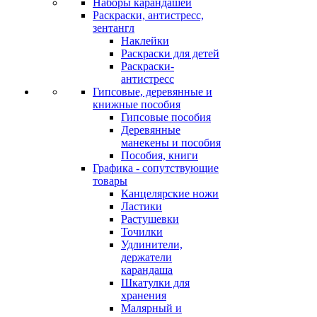
Наборы карандашей
Раскраски, антистресс,
зентангл
Наклейки
Раскраски для детей
Раскраски-
антистресс
Гипсовые, деревянные и
книжные пособия
Гипсовые пособия
Деревянные
манекены и пособия
Пособия, книги
Графика - сопутствующие
товары
Канцелярские ножи
Ластики
Растушевки
Точилки
Удлинители,
держатели
карандаша
Шкатулки для
хранения
Малярный и