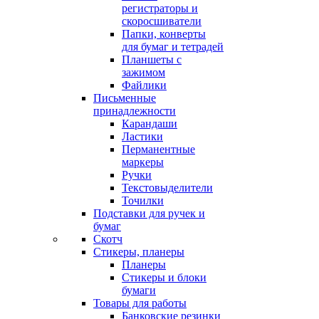
регистраторы и
скоросшиватели
Папки, конверты
для бумаг и тетрадей
Планшеты с
зажимом
Файлики
Письменные
принадлежности
Карандаши
Ластики
Перманентные
маркеры
Ручки
Текстовыделители
Точилки
Подставки для ручек и
бумаг
Скотч
Стикеры, планеры
Планеры
Стикеры и блоки
бумаги
Товары для работы
Банковские резинки