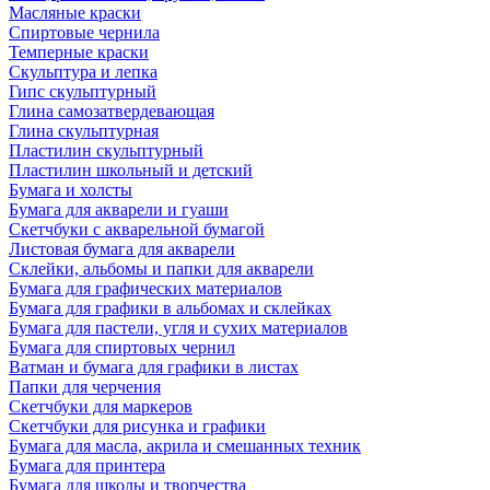
Масляные краски
Спиртовые чернила
Темперные краски
Скульптура и лепка
Гипс скульптурный
Глина самозатвердевающая
Глина скульптурная
Пластилин скульптурный
Пластилин школьный и детский
Бумага и холсты
Бумага для акварели и гуаши
Скетчбуки с акварельной бумагой
Листовая бумага для акварели
Склейки, альбомы и папки для акварели
Бумага для графических материалов
Бумага для графики в альбомах и склейках
Бумага для пастели, угля и сухих материалов
Бумага для спиртовых чернил
Ватман и бумага для графики в листах
Папки для черчения
Скетчбуки для маркеров
Скетчбуки для рисунка и графики
Бумага для масла, акрила и смешанных техник
Бумага для принтера
Бумага для школы и творчества