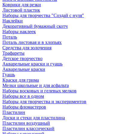
Коврики для резки
Листовой пластик
Наборы для творчества "Создай с нуля"
Наклейки
Декоративный бумажный скотч
Наборы наклеек
Поталь
Поталь листовая и в хлопьях
Средства для золочения
Трафареты
Детское творчество
Акварельные краски и гуашь
Акварельные краски
Гуашь
Краски для грима
Мелки школьные и для асфальта
Наборы восковых и гелевых мелков
Наборы все в одном
Наборы для творчества и экспериментов
Наборы фломастеров
Пластилин
Доски и стеки для пластилина
Пластилин воздушный
Пластилин классический
Наборы карандашей