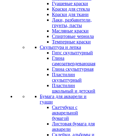
Гуашевые краски
Краски для стекла
Краски для ткани
Лаки, разбавители,
грунты, пасты
Масляные краски
Спиртовые чернила
Темперные краски
Скульптура и лепка
Гипс скульптурный
Глина
самозатвердевающая
Глина скульптурная
Пластилин
скульптурный
Пластилин
школьный и детский
Бумага для акварели и
гуаши
Скетчбуки с
акварельной
бумагой
Листовая бумага для
акварели
Склейки, альбомы и