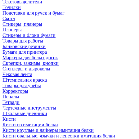
Текстовыделители
Точилки
Подставки для ручек и бумаг
Скотч
Стикеры, планеры
Планеры
Стикеры и блоки бумаги
Товары для работы
Банковские резинки
Бумага для принтера
Маркеры для белых досок
Скрепки, зажимы, кнопки
Степлеры и дыроколы
Чековая лента
Штемпельная краска
Товары для учебы
Корректоры
Пеналы
Тетради
Чертежные инструменты
Школьные дневники
Кисти
Кисти из имитации белки
Кисти круглые и лайнеры имитация белки
Кисти овальные, язычки и лепестки имитация белки