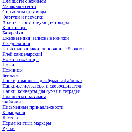
Планшеты с зажимом
Малярный скотч
Стаканчики для воды
Фартуки и перчатки
Холсты - сопутствующие товары
Канцтовары
Батарейки
Ежедневники, записные книжки
Ежедневники
Записные книжки, линованные блокноты
Клей канцелярский
Ножи и ножницы
Ножи
Ножницы
Бейджи
Папки, планшеты для бумаг и файлики
Папки-регистраторы и скоросшиватели
Папки, конверты для бумаг и тетрадей
Планшеты с зажимом
Файлики
Письменные принадлежности
Карандаши
Ластики
Перманентные маркеры
Ручки