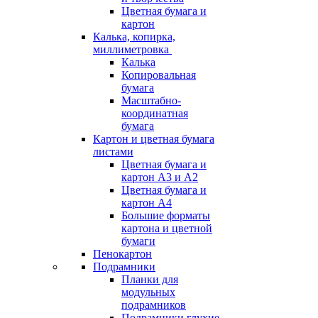
Цветная бумага и
картон
Калька, копирка,
миллиметровка
Калька
Копировальная
бумага
Масштабно-
координатная
бумага
Картон и цветная бумага
листами
Цветная бумага и
картон А3 и А2
Цветная бумага и
картон А4
Большие форматы
картона и цветной
бумаги
Пенокартон
Подрамники
Планки для
модульных
подрамников
Подрамники глухие