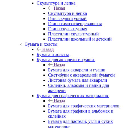
Скульптура и лепка
Назад
Скульптура и лепка
Гипс скульптурный
Глина самозатвердевающая
Глина скульптурная
Пластилин скульптурный
Пластилин школьный и детский
Бумага и холсты
Назад
Бумага и холсты
Бумага для акварели и гуаши
Назад
Бумага для акварели и гуаши
Скетчбуки с акварельной бумагой
Листовая бумага для акварели
Склейки, альбомы и папки для
акварели
Бумага для графических материалов
Назад
Бумага для графических материалов
Бумага для графики в альбомах и
склейках
Бумага для пастели, угля и сухих
материалов