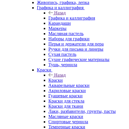
Живопись, графика, лепка
Графика и каллиграфия
Назад
Графика и каллиграфия
Карандаши
Маркеры
Масляная пастель
Наборы для графики
Перья и держатели для пера
Ручки для письма и линеры
Сухая пастель
Сухие графические материалы
Тушь, чернила
Краски
Назад
Краски
Акварельные краски
Акриловые краски
Гуашевые краски
Краски для стекла
Краски для ткани
Лаки, разбавители, грунты, пасты
Масляные краски
Спиртовые чернила
Темперные краски