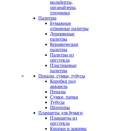
мольберты,
органайзеры,
этюдники
Палитры
Бумажные
отрывные палитры
Деревянные
палитры
Керамические
палитры
Палитры из
оргстекла
Пластиковые
палитры
Пеналы, сумки, тубусы
Коробки под
акварель
Пеналы
Сумки, папки
Тубусы
Шопперы
Планшеты для бумаги
Планшеты из
оргстекла
Кнопки и зажимы