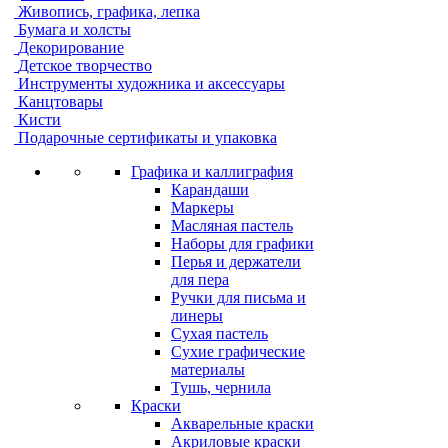
Живопись, графика, лепка
Бумага и холсты
Декорирование
Детское творчество
Инструменты художника и аксессуары
Канцтовары
Кисти
Подарочные сертификаты и упаковка
Графика и каллиграфия
Карандаши
Маркеры
Масляная пастель
Наборы для графики
Перья и держатели
для пера
Ручки для письма и
линеры
Сухая пастель
Сухие графические
материалы
Тушь, чернила
Краски
Акварельные краски
Акриловые краски