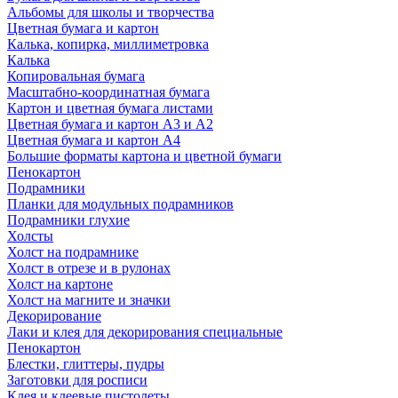
Альбомы для школы и творчества
Цветная бумага и картон
Калька, копирка, миллиметровка
Калька
Копировальная бумага
Масштабно-координатная бумага
Картон и цветная бумага листами
Цветная бумага и картон А3 и А2
Цветная бумага и картон А4
Большие форматы картона и цветной бумаги
Пенокартон
Подрамники
Планки для модульных подрамников
Подрамники глухие
Холсты
Холст на подрамнике
Холст в отрезе и в рулонах
Холст на картоне
Холст на магните и значки
Декорирование
Лаки и клея для декорирования специальные
Пенокартон
Блестки, глиттеры, пудры
Заготовки для росписи
Клея и клеевые пистолеты