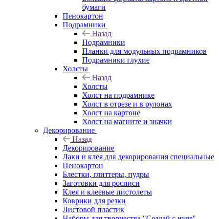
бумаги
Пенокартон
Подрамники
Назад
Подрамники
Планки для модульных подрамников
Подрамники глухие
Холсты
Назад
Холсты
Холст на подрамнике
Холст в отрезе и в рулонах
Холст на картоне
Холст на магните и значки
Декорирование
Назад
Декорирование
Лаки и клея для декорирования специальные
Пенокартон
Блестки, глиттеры, пудры
Заготовки для росписи
Клея и клеевые пистолеты
Коврики для резки
Листовой пластик
Наборы для творчества "Создай с нуля"