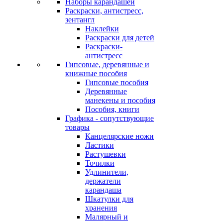
Наборы карандашей
Раскраски, антистресс,
зентангл
Наклейки
Раскраски для детей
Раскраски-
антистресс
Гипсовые, деревянные и
книжные пособия
Гипсовые пособия
Деревянные
манекены и пособия
Пособия, книги
Графика - сопутствующие
товары
Канцелярские ножи
Ластики
Растушевки
Точилки
Удлинители,
держатели
карандаша
Шкатулки для
хранения
Малярный и