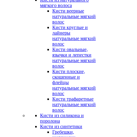
мягкого волоса
Кисти веерные
натуральные мягкий
волос
Кисти круглые и
лайнеры
натуральные мягкий
волос
Кисти овальные,
язычки и лепестки
натуральные мягкий
волос
Кисти плоские,
скошенные и
флейцы
натуральные мягкий
волос
Кисти трафаретные
натуральные мягкий
волос
Кисти из силикона и
поролона
Кисти из синтетики
Гребешки,