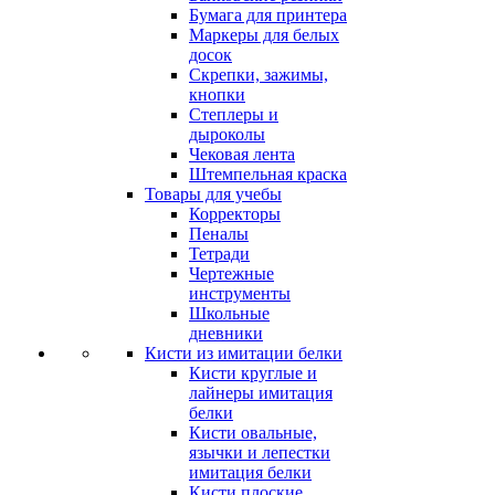
Бумага для принтера
Маркеры для белых
досок
Скрепки, зажимы,
кнопки
Степлеры и
дыроколы
Чековая лента
Штемпельная краска
Товары для учебы
Корректоры
Пеналы
Тетради
Чертежные
инструменты
Школьные
дневники
Кисти из имитации белки
Кисти круглые и
лайнеры имитация
белки
Кисти овальные,
язычки и лепестки
имитация белки
Кисти плоские,