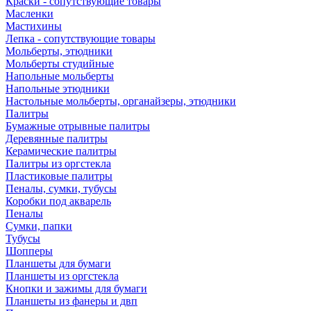
Краски - сопутствующие товары
Масленки
Мастихины
Лепка - сопутствующие товары
Мольберты, этюдники
Мольберты студийные
Напольные мольберты
Напольные этюдники
Настольные мольберты, органайзеры, этюдники
Палитры
Бумажные отрывные палитры
Деревянные палитры
Керамические палитры
Палитры из оргстекла
Пластиковые палитры
Пеналы, сумки, тубусы
Коробки под акварель
Пеналы
Сумки, папки
Тубусы
Шопперы
Планшеты для бумаги
Планшеты из оргстекла
Кнопки и зажимы для бумаги
Планшеты из фанеры и двп