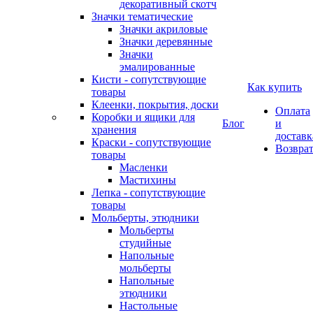
декоративный скотч
Значки тематические
Значки акриловые
Значки деревянные
Значки
эмалированные
Кисти - сопутствующие
Как купить
товары
Клеенки, покрытия, доски
Оплата
Коробки и ящики для
Блог
и
хранения
доставк
Краски - сопутствующие
Возвра
товары
Масленки
Мастихины
Лепка - сопутствующие
товары
Мольберты, этюдники
Мольберты
студийные
Напольные
мольберты
Напольные
этюдники
Настольные