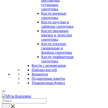
шотландки,
ступеньки
синтетика
Кисти веерные
синтетика
Кисти круглые и
лайнеры синтетика
Кисти овальные,
язычки и лепестки
синтетика
Кисти плоские,
скошенные и
флейцы синтетика
Кисти трафаретные
синтетика
Кисти с резервуаром
Наборы кистей
Конверты
Подарочные пакеты
Упаковочная бумага