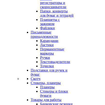
регистраторы и
скоросшиватели
Папки, конверты
для бумаг и тетрадей
Планшеты с
зажимом
Файлики
Письменные
принадлежности
Карандаши
Ластики
Перманентные
маркеры
Ручки
Текстовыделители
Точилки
Подставки для ручек и
бумаг
Скотч
Стикеры, планеры
Планеры
Стикеры и блоки
бумаги
Товары для работы
Банковские резинки