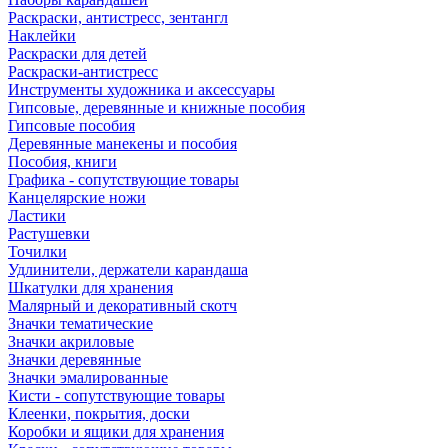
Раскраски, антистресс, зентангл
Наклейки
Раскраски для детей
Раскраски-антистресс
Инструменты художника и аксессуары
Гипсовые, деревянные и книжные пособия
Гипсовые пособия
Деревянные манекены и пособия
Пособия, книги
Графика - сопутствующие товары
Канцелярские ножи
Ластики
Растушевки
Точилки
Удлинители, держатели карандаша
Шкатулки для хранения
Малярный и декоративный скотч
Значки тематические
Значки акриловые
Значки деревянные
Значки эмалированные
Кисти - сопутствующие товары
Клеенки, покрытия, доски
Коробки и ящики для хранения