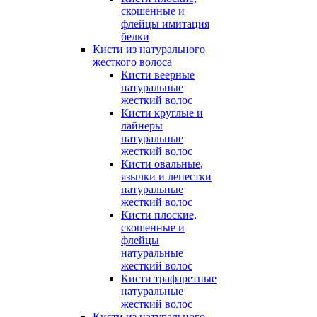
скошенные и
флейцы имитация
белки
Кисти из натурального
жесткого волоса
Кисти веерные
натуральные
жесткий волос
Кисти круглые и
лайнеры
натуральные
жесткий волос
Кисти овальные,
язычки и лепестки
натуральные
жесткий волос
Кисти плоские,
скошенные и
флейцы
натуральные
жесткий волос
Кисти трафаретные
натуральные
жесткий волос
Кисти из натурального