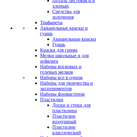
Поталь листовая и в
хлопьях
Средства для
золочения
Трафареты
Акварельные краски и
гуашь
Акварельные краски
Гуашь
Краски для грима
Мелки школьные и для
асфальта
Наборы восковых и
гелевых мелков
Наборы все в одном
Наборы для творчества и
экспериментов
Наборы фломастеров
Пластилин
Доски и стеки для
пластилина
Пластилин
воздушный
Пластилин
классический