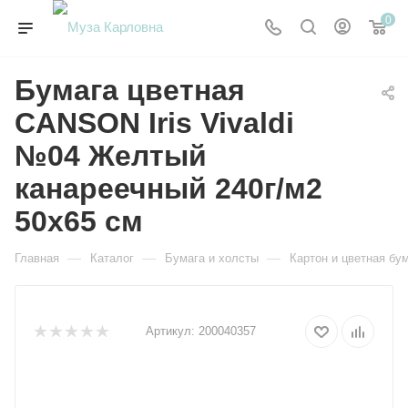
0
Бумага цветная
CANSON Iris Vivaldi
№04 Желтый
канареечный 240г/м2
50х65 см
—
—
—
Главная
Каталог
Бумага и холсты
Картон и цветная бу
Артикул:
200040357