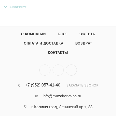
быть также использована для аппликации, упаковки,
цифровой и офсетной печати, изготовления визитных
карточек или приглашений и пр. Красящие вещества входят
в состав бумажной массы, благодаря чему она равномерно
прокрашена даже на срезах.
О КОМПАНИИ
БЛОГ
ОФЕРТА
ОПЛАТА И ДОСТАВКА
ВОЗВРАТ
КОНТАКТЫ
+7 (952) 057-41-40
ЗАКАЗАТЬ ЗВОНОК
info@muzakarlovna.ru
Ленинский пр-т, 38
г. Калининград,