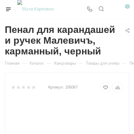
0
Пенал для карандашей
и ручек Малевичъ,
карманный, черный
—
—
—
—
Главная
Каталог
Канцтовары
Товары для учебы
П
Артикул:
195067