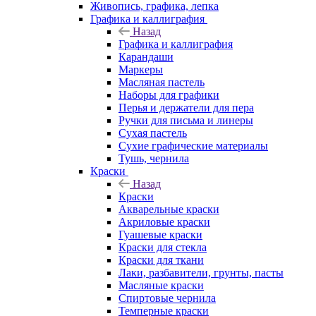
Живопись, графика, лепка
Графика и каллиграфия
Назад
Графика и каллиграфия
Карандаши
Маркеры
Масляная пастель
Наборы для графики
Перья и держатели для пера
Ручки для письма и линеры
Сухая пастель
Сухие графические материалы
Тушь, чернила
Краски
Назад
Краски
Акварельные краски
Акриловые краски
Гуашевые краски
Краски для стекла
Краски для ткани
Лаки, разбавители, грунты, пасты
Масляные краски
Спиртовые чернила
Темперные краски