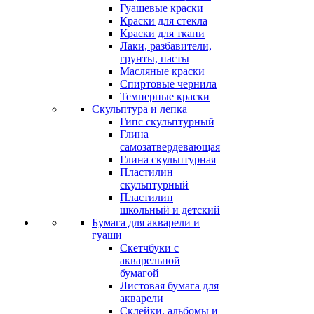
Гуашевые краски
Краски для стекла
Краски для ткани
Лаки, разбавители,
грунты, пасты
Масляные краски
Спиртовые чернила
Темперные краски
Скульптура и лепка
Гипс скульптурный
Глина
самозатвердевающая
Глина скульптурная
Пластилин
скульптурный
Пластилин
школьный и детский
Бумага для акварели и
гуаши
Скетчбуки с
акварельной
бумагой
Листовая бумага для
акварели
Склейки, альбомы и