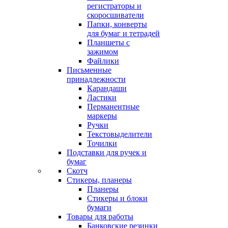
регистраторы и
скоросшиватели
Папки, конверты
для бумаг и тетрадей
Планшеты с
зажимом
Файлики
Письменные
принадлежности
Карандаши
Ластики
Перманентные
маркеры
Ручки
Текстовыделители
Точилки
Подставки для ручек и
бумаг
Скотч
Стикеры, планеры
Планеры
Стикеры и блоки
бумаги
Товары для работы
Банковские резинки