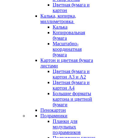
Цветная бумага и
картон
Калька, копирка,
миллиметровка
Калька
Копировальная
бумага
Масштабно-
координатная
бумага
Картон и цветная бумага
листами
Цветная бумага и
картон А3 и А2
Цветная бумага и
картон А4
Большие форматы
картона и цветной
бумаги
Пенокартон
Подрамники
Планки для
модульных
подрамников
Подрамники глухие