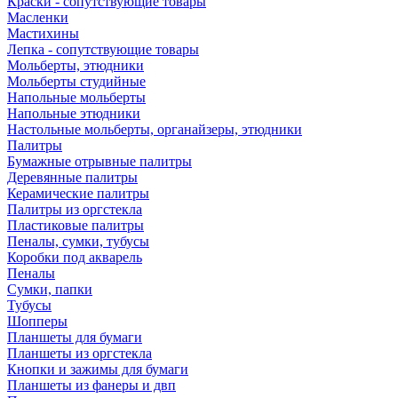
Краски - сопутствующие товары
Масленки
Мастихины
Лепка - сопутствующие товары
Мольберты, этюдники
Мольберты студийные
Напольные мольберты
Напольные этюдники
Настольные мольберты, органайзеры, этюдники
Палитры
Бумажные отрывные палитры
Деревянные палитры
Керамические палитры
Палитры из оргстекла
Пластиковые палитры
Пеналы, сумки, тубусы
Коробки под акварель
Пеналы
Сумки, папки
Тубусы
Шопперы
Планшеты для бумаги
Планшеты из оргстекла
Кнопки и зажимы для бумаги
Планшеты из фанеры и двп