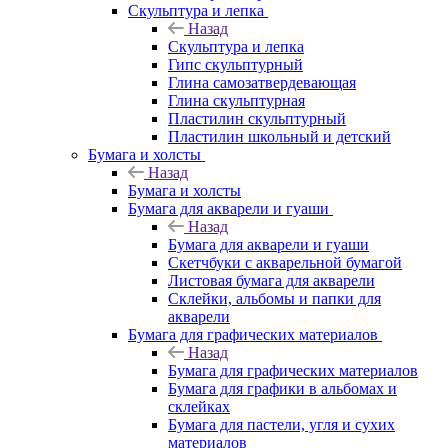
Скульптура и лепка
Назад
Скульптура и лепка
Гипс скульптурный
Глина самозатвердевающая
Глина скульптурная
Пластилин скульптурный
Пластилин школьный и детский
Бумага и холсты
Назад
Бумага и холсты
Бумага для акварели и гуаши
Назад
Бумага для акварели и гуаши
Скетчбуки с акварельной бумагой
Листовая бумага для акварели
Склейки, альбомы и папки для
акварели
Бумага для графических материалов
Назад
Бумага для графических материалов
Бумага для графики в альбомах и
склейках
Бумага для пастели, угля и сухих
материалов