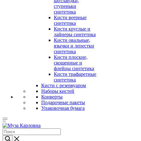
шотландки,
ступеньки
синтетика
Кисти веерные
синтетика
Кисти круглые и
лайнеры синтетика
Кисти овальные,
язычки и лепестки
синтетика
Кисти плоские,
скошенные и
флейцы синтетика
Кисти трафаретные
синтетика
Кисти с резервуаром
Наборы кистей
Конверты
Подарочные пакеты
Упаковочная бумага