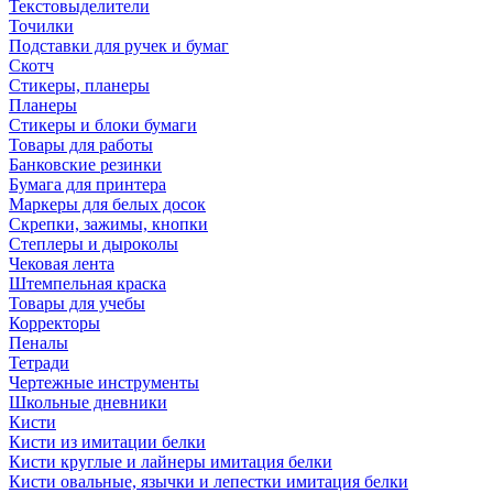
Текстовыделители
Точилки
Подставки для ручек и бумаг
Скотч
Стикеры, планеры
Планеры
Стикеры и блоки бумаги
Товары для работы
Банковские резинки
Бумага для принтера
Маркеры для белых досок
Скрепки, зажимы, кнопки
Степлеры и дыроколы
Чековая лента
Штемпельная краска
Товары для учебы
Корректоры
Пеналы
Тетради
Чертежные инструменты
Школьные дневники
Кисти
Кисти из имитации белки
Кисти круглые и лайнеры имитация белки
Кисти овальные, язычки и лепестки имитация белки