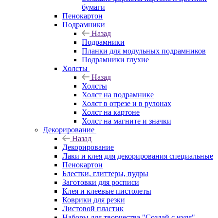
бумаги
Пенокартон
Подрамники
Назад
Подрамники
Планки для модульных подрамников
Подрамники глухие
Холсты
Назад
Холсты
Холст на подрамнике
Холст в отрезе и в рулонах
Холст на картоне
Холст на магните и значки
Декорирование
Назад
Декорирование
Лаки и клея для декорирования специальные
Пенокартон
Блестки, глиттеры, пудры
Заготовки для росписи
Клея и клеевые пистолеты
Коврики для резки
Листовой пластик
Наборы для творчества "Создай с нуля"