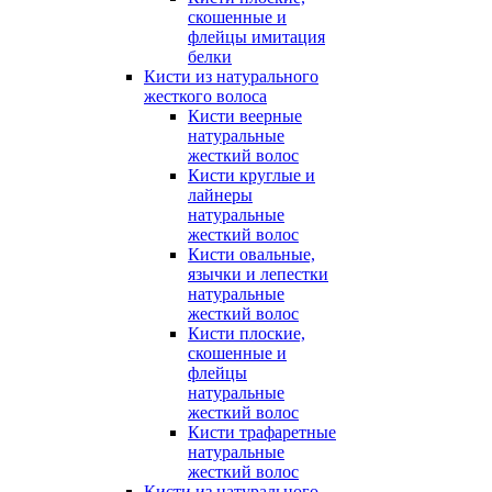
скошенные и
флейцы имитация
белки
Кисти из натурального
жесткого волоса
Кисти веерные
натуральные
жесткий волос
Кисти круглые и
лайнеры
натуральные
жесткий волос
Кисти овальные,
язычки и лепестки
натуральные
жесткий волос
Кисти плоские,
скошенные и
флейцы
натуральные
жесткий волос
Кисти трафаретные
натуральные
жесткий волос
Кисти из натурального