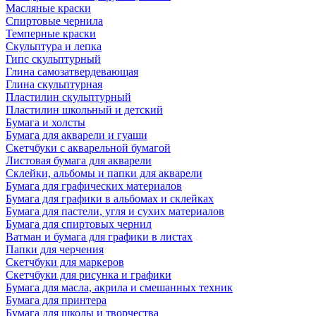
Масляные краски
Спиртовые чернила
Темперные краски
Скульптура и лепка
Гипс скульптурный
Глина самозатвердевающая
Глина скульптурная
Пластилин скульптурный
Пластилин школьный и детский
Бумага и холсты
Бумага для акварели и гуаши
Скетчбуки с акварельной бумагой
Листовая бумага для акварели
Склейки, альбомы и папки для акварели
Бумага для графических материалов
Бумага для графики в альбомах и склейках
Бумага для пастели, угля и сухих материалов
Бумага для спиртовых чернил
Ватман и бумага для графики в листах
Папки для черчения
Скетчбуки для маркеров
Скетчбуки для рисунка и графики
Бумага для масла, акрила и смешанных техник
Бумага для принтера
Бумага для школы и творчества