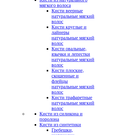
мягкого волоса
Кисти веерные
натуральные мягкий
волос
Кисти круглые и
лайнеры
натуральные мягкий
волос
Кисти овальные,
язычки и лепестки
натуральные мягкий
волос
Кисти плоские,
скошенные и
флейцы
натуральные мягкий
волос
Кисти трафаретные
натуральные мягкий
волос
Кисти из силикона и
поролона
Кисти из синтетики
Гребешки,