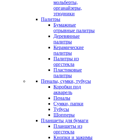
мольберты,
органайзеры,
этюдники
Палитры
Бумажные
отрывные палитры
Деревянные
палитры
Керамические
палитры
Палитры из
оргстекла
Пластиковые
палитры
Пеналы, сумки, тубусы
Коробки под
акварель
Пеналы
Сумки, папки
Тубусы
Шопперы
Планшеты для бумаги
Планшеты из
оргстекла
Кнопки и зажимы