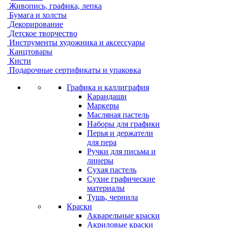
Живопись, графика, лепка
Бумага и холсты
Декорирование
Детское творчество
Инструменты художника и аксессуары
Канцтовары
Кисти
Подарочные сертификаты и упаковка
Графика и каллиграфия
Карандаши
Маркеры
Масляная пастель
Наборы для графики
Перья и держатели
для пера
Ручки для письма и
линеры
Сухая пастель
Сухие графические
материалы
Тушь, чернила
Краски
Акварельные краски
Акриловые краски