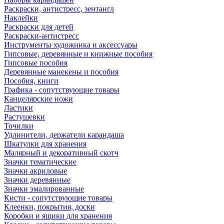
Раскраски, антистресс, зентангл
Наклейки
Раскраски для детей
Раскраски-антистресс
Инструменты художника и аксессуары
Гипсовые, деревянные и книжные пособия
Гипсовые пособия
Деревянные манекены и пособия
Пособия, книги
Графика - сопутствующие товары
Канцелярские ножи
Ластики
Растушевки
Точилки
Удлинители, держатели карандаша
Шкатулки для хранения
Малярный и декоративный скотч
Значки тематические
Значки акриловые
Значки деревянные
Значки эмалированные
Кисти - сопутствующие товары
Клеенки, покрытия, доски
Коробки и ящики для хранения