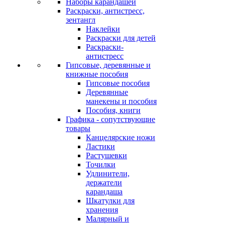
Наборы карандашей
Раскраски, антистресс,
зентангл
Наклейки
Раскраски для детей
Раскраски-
антистресс
Гипсовые, деревянные и
книжные пособия
Гипсовые пособия
Деревянные
манекены и пособия
Пособия, книги
Графика - сопутствующие
товары
Канцелярские ножи
Ластики
Растушевки
Точилки
Удлинители,
держатели
карандаша
Шкатулки для
хранения
Малярный и