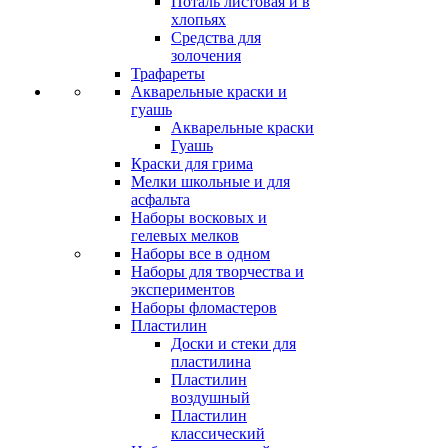
Поталь листовая и в
хлопьях
Средства для
золочения
Трафареты
Акварельные краски и
гуашь
Акварельные краски
Гуашь
Краски для грима
Мелки школьные и для
асфальта
Наборы восковых и
гелевых мелков
Наборы все в одном
Наборы для творчества и
экспериментов
Наборы фломастеров
Пластилин
Доски и стеки для
пластилина
Пластилин
воздушный
Пластилин
классический