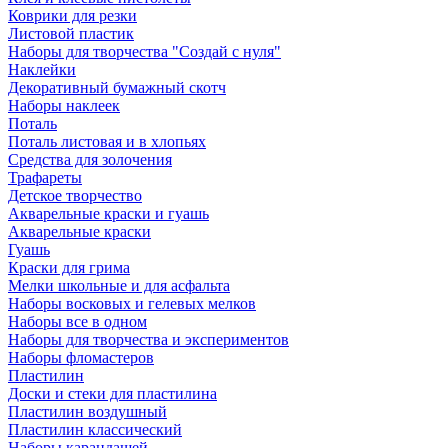
Коврики для резки
Листовой пластик
Наборы для творчества "Создай с нуля"
Наклейки
Декоративный бумажный скотч
Наборы наклеек
Поталь
Поталь листовая и в хлопьях
Средства для золочения
Трафареты
Детское творчество
Акварельные краски и гуашь
Акварельные краски
Гуашь
Краски для грима
Мелки школьные и для асфальта
Наборы восковых и гелевых мелков
Наборы все в одном
Наборы для творчества и экспериментов
Наборы фломастеров
Пластилин
Доски и стеки для пластилина
Пластилин воздушный
Пластилин классический
Наборы карандашей