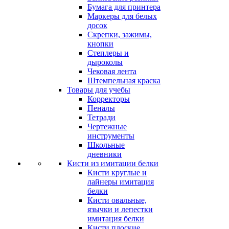
Бумага для принтера
Маркеры для белых
досок
Скрепки, зажимы,
кнопки
Степлеры и
дыроколы
Чековая лента
Штемпельная краска
Товары для учебы
Корректоры
Пеналы
Тетради
Чертежные
инструменты
Школьные
дневники
Кисти из имитации белки
Кисти круглые и
лайнеры имитация
белки
Кисти овальные,
язычки и лепестки
имитация белки
Кисти плоские,