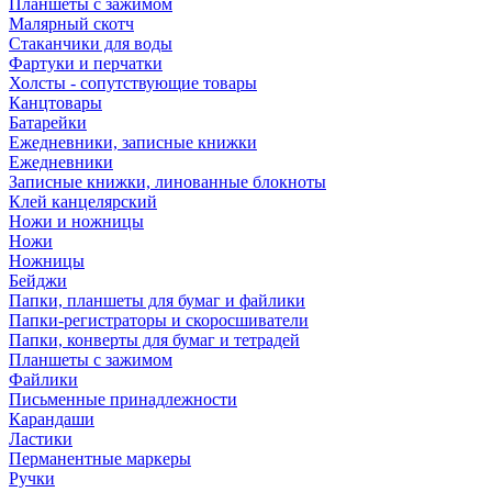
Планшеты с зажимом
Малярный скотч
Стаканчики для воды
Фартуки и перчатки
Холсты - сопутствующие товары
Канцтовары
Батарейки
Ежедневники, записные книжки
Ежедневники
Записные книжки, линованные блокноты
Клей канцелярский
Ножи и ножницы
Ножи
Ножницы
Бейджи
Папки, планшеты для бумаг и файлики
Папки-регистраторы и скоросшиватели
Папки, конверты для бумаг и тетрадей
Планшеты с зажимом
Файлики
Письменные принадлежности
Карандаши
Ластики
Перманентные маркеры
Ручки