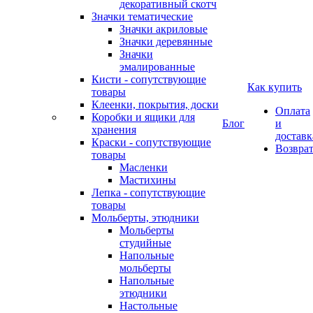
декоративный скотч
Значки тематические
Значки акриловые
Значки деревянные
Значки
эмалированные
Кисти - сопутствующие
Как купить
товары
Клеенки, покрытия, доски
Оплата
Коробки и ящики для
Блог
и
хранения
доставк
Краски - сопутствующие
Возвра
товары
Масленки
Мастихины
Лепка - сопутствующие
товары
Мольберты, этюдники
Мольберты
студийные
Напольные
мольберты
Напольные
этюдники
Настольные