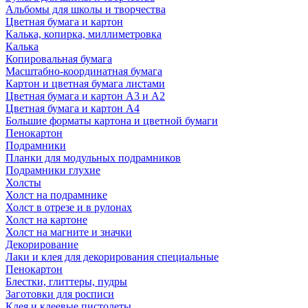
Альбомы для школы и творчества
Цветная бумага и картон
Калька, копирка, миллиметровка
Калька
Копировальная бумага
Масштабно-координатная бумага
Картон и цветная бумага листами
Цветная бумага и картон А3 и А2
Цветная бумага и картон А4
Большие форматы картона и цветной бумаги
Пенокартон
Подрамники
Планки для модульных подрамников
Подрамники глухие
Холсты
Холст на подрамнике
Холст в отрезе и в рулонах
Холст на картоне
Холст на магните и значки
Декорирование
Лаки и клея для декорирования специальные
Пенокартон
Блестки, глиттеры, пудры
Заготовки для росписи
Клея и клеевые пистолеты